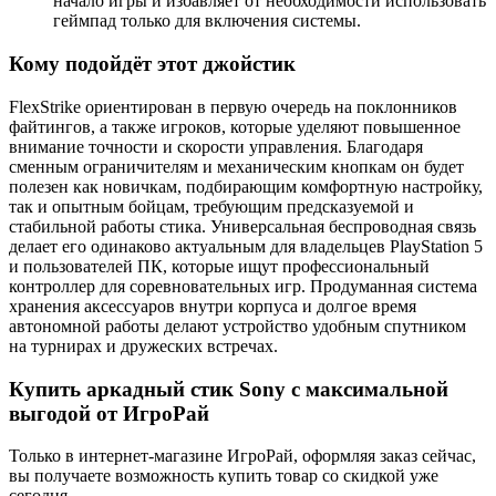
начало игры и избавляет от необходимости использовать
геймпад только для включения системы.
Кому подойдёт этот джойстик
FlexStrike ориентирован в первую очередь на поклонников
файтингов, а также игроков, которые уделяют повышенное
внимание точности и скорости управления. Благодаря
сменным ограничителям и механическим кнопкам он будет
полезен как новичкам, подбирающим комфортную настройку,
так и опытным бойцам, требующим предсказуемой и
стабильной работы стика. Универсальная беспроводная связь
делает его одинаково актуальным для владельцев PlayStation 5
и пользователей ПК, которые ищут профессиональный
контроллер для соревновательных игр. Продуманная система
хранения аксессуаров внутри корпуса и долгое время
автономной работы делают устройство удобным спутником
на турнирах и дружеских встречах.
Купить аркадный стик Sony с максимальной
выгодой от ИгроРай
Только в интернет-магазине ИгроРай, оформляя заказ сейчас,
вы получаете возможность купить товар со скидкой уже
сегодня.