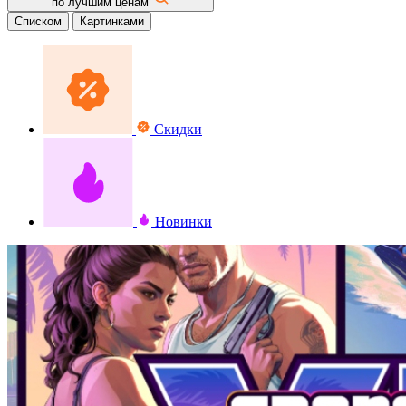
по лучшим ценам
Списком
Картинками
Скидки
Новинки