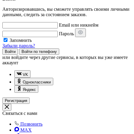
Авторизировавшись, вы сможете управлять своими личными
данными, следить за состоянием заказов.
Email или никнейм
Пароль
Запомнить
Забыли пароль?
Войти
Войти по телефону
или
войдите через другие сервисы, в которых вы уже имеете
аккаунт
VK
Одноклассники
Яндекс
Регистрация
Связаться с нами
Позвонить
MAX