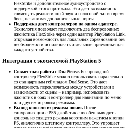
FlexStrike и дополнительное аудиоустройство с
поддержкой этого протокола. Это дает возможность
совмещать реалистичный звук и голосовой чат во время
боев, не занимая дополнительные порты.
Поддержка двух контроллеров на одном адаптере.
Технология позволяет подключить два беспроводных
джойстика FlexStrike через один адаптер PlayStation Link,
открывая возможность для локальных соревнований без
необходимости использовать отдельные приемники для
каждого устройства.
Интеграция с экосистемой PlayStation 5
Совместная работа с DualSense.
Беспроводной
контроллер FlexStrike можно использовать параллельно
со стандартным геймпадом DualSense. Это дает
возможность переключаться между устройствами в
зависимости от сцены – например, использовать
джойстик в боях и контроллер для навигации по меню
или другим игровым режимам.
Вывод консоли из режима покоя.
После
синхронизации с PS5 джойстик способен выводить
консоль из спящего режима коротким нажатием кнопки
PS, аналогично штатному контроллеру. Это упрощает