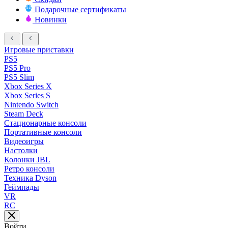
Подарочные сертификаты
Новинки
Игровые приставки
PS5
PS5 Pro
PS5 Slim
Xbox Series X
Xbox Series S
Nintendo Switch
Steam Deck
Стационарные консоли
Портативные консоли
Видеоигры
Настолки
Колонки JBL
Ретро консоли
Техника Dyson
Геймпады
VR
RC
Войти