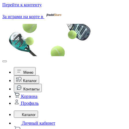
Перейти к контенту
За играми на корте в
Меню
Каталог
Контакты
Корзина
Профиль
Каталог
Личный кабинет