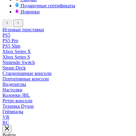
Подарочные сертификаты
Новинки
Игровые приставки
PS5
PS5 Pro
PS5 Slim
Xbox Series X
Xbox Series S
Nintendo Switch
Steam Deck
Стационарные консоли
Портативные консоли
Видеоигры
Настолки
Колонки JBL
Ретро консоли
Техника Dyson
Геймпады
VR
RC
Войти