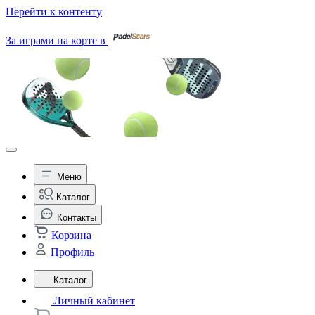
Перейти к контенту
За играми на корте в
Меню
Каталог
Контакты
Корзина
Профиль
Каталог
Личный кабинет