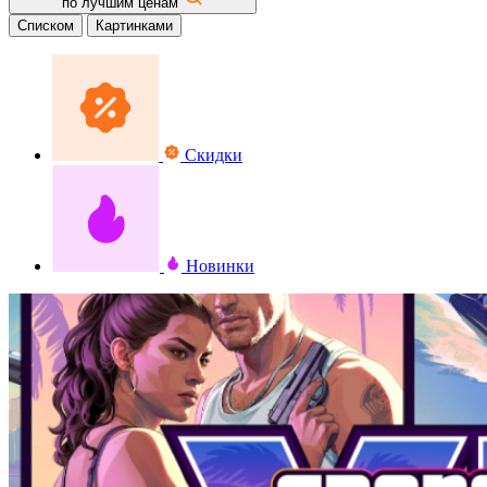
по лучшим ценам
Списком
Картинками
Скидки
Новинки