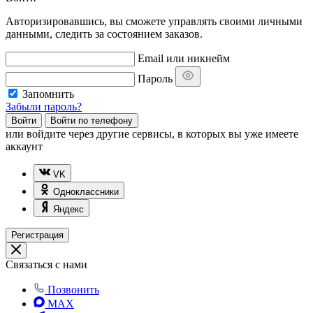
Авторизировавшись, вы сможете управлять своими личными
данными, следить за состоянием заказов.
Email или никнейм
Пароль
Запомнить
Забыли пароль?
Войти
Войти по телефону
или
войдите через другие сервисы, в которых вы уже имеете
аккаунт
VK
Одноклассники
Яндекс
Регистрация
Связаться с нами
Позвонить
MAX