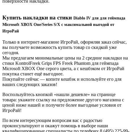
поверхности накладки.
Купить накладки на стики
Diablo IV
для для геймпада
Microsoft XBOX One/Series S/X с максимальной выгодой от
ИгроРай
Только в интернет-магазине ИгроРай, оформляя заказ сейчас,
вы получаете возможность купить товар со скидкой уже
сегодня.
Мы предлагаем минимальные цены на 2 средние накладки на
стики KontrolFreek Grips FPS Freek Phantom для геймпада
Microsoft XBOX One серого цвета, а с кешбэком от ИгроРай
покупка станет ещё выгоднее.
Покупайте сейчас — копите кешбэк и используйте его для
ваших следующих заказов!
Воспользуйтесь кнопкой «нашли дешевле» на странице
товара: укажите ссылку на предложение другого магазина с
ценой ниже нашей и получите более выгодные условия от
ИгроРай!
По всем интересующим вопросам вас с радостью
проконсультируют и окажут помощь в выборе наши
квалифицированные специалисты по телефону 8 (495) 225-99-