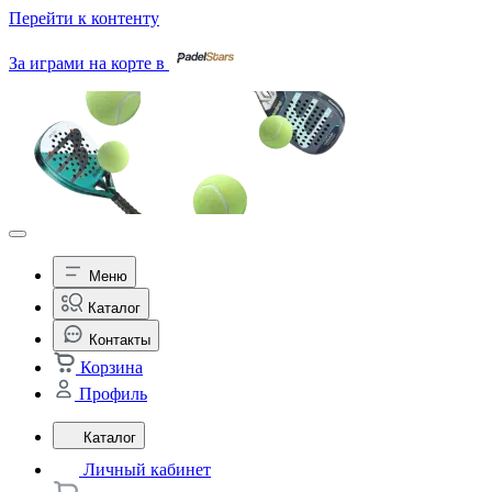
Перейти к контенту
За играми на корте в
Меню
Каталог
Контакты
Корзина
Профиль
Каталог
Личный кабинет