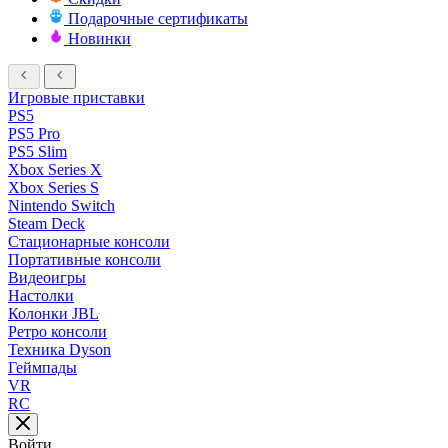
Подарочные сертификаты
Новинки
Игровые приставки
PS5
PS5 Pro
PS5 Slim
Xbox Series X
Xbox Series S
Nintendo Switch
Steam Deck
Стационарные консоли
Портативные консоли
Видеоигры
Настолки
Колонки JBL
Ретро консоли
Техника Dyson
Геймпады
VR
RC
Войти