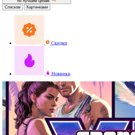
по лучшим ценам
Списком
Картинками
Скидки
Новинки