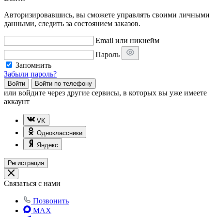
Авторизировавшись, вы сможете управлять своими личными
данными, следить за состоянием заказов.
Email или никнейм
Пароль
Запомнить
Забыли пароль?
Войти
Войти по телефону
или
войдите через другие сервисы, в которых вы уже имеете
аккаунт
VK
Одноклассники
Яндекс
Регистрация
Связаться с нами
Позвонить
MAX