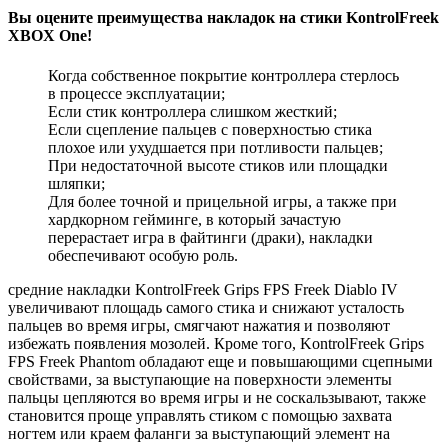
Вы оцените преимущества накладок на стики KontrolFreek
XBOX One!
Когда собственное покрытие контроллера стерлось
в процессе эксплуатации;
Если стик контроллера слишком жесткий;
Если сцепление пальцев с поверхностью стика
плохое или ухудшается при потливости пальцев;
При недостаточной высоте стиков или площадки
шляпки;
Для более точной и прицельной игры, а также при
хардкорном гейминге, в который зачастую
перерастает игра в файтинги (драки), накладки
обеспечивают особую роль.
средние накладки KontrolFreek Grips FPS Freek Diablo IV
увеличивают площадь самого стика и снижают усталость
пальцев во время игры, смягчают нажатия и позволяют
избежать появления мозолей. Кроме того, KontrolFreek Grips
FPS Freek Phantom обладают еще и повышающими сцепными
свойствами, за выступающие на поверхности элементы
пальцы цепляются во время игры и не соскальзывают, также
становится проще управлять стиком с помощью захвата
ногтем или краем фаланги за выступающий элемент на