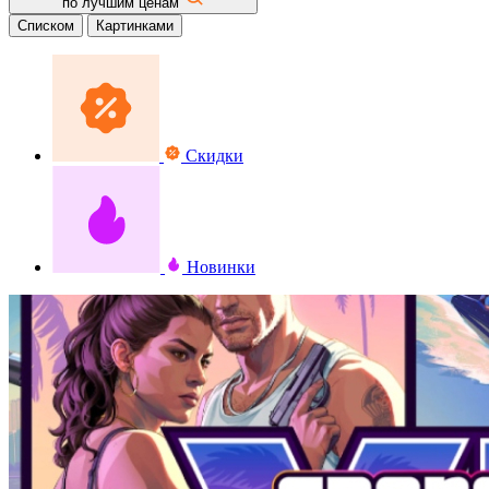
по лучшим ценам
Списком
Картинками
Скидки
Новинки