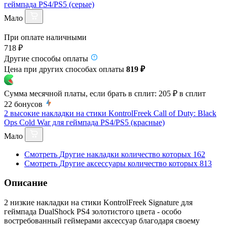
геймпада PS4/PS5 (серые)
Мало
При оплате наличными
718 ₽
Другие способы оплаты
Цена при других способах оплаты
819 ₽
Сумма месячной платы, если брать в сплит:
205 ₽
в сплит
22
бонусов
2 высокие накладки на стики KontrolFreek Call of Duty: Black
Ops Cold War для геймпада PS4/PS5 (красные)
Мало
Смотреть
Другие накладки
количество которых
162
Смотреть
Другие аксессуары
количество которых
813
Описание
2 низкие накладки на стики KontrolFreek Signature для
геймпада DualShock PS4 золотистого цвета - особо
востребованный геймерами аксессуар благодаря своему