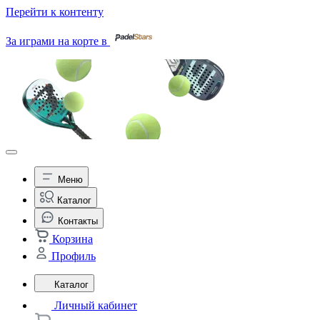
Перейти к контенту
За играми на корте в
Меню
Каталог
Контакты
Корзина
Профиль
Каталог
Личный кабинет