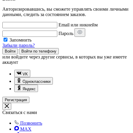
Авторизировавшись, вы сможете управлять своими личными
данными, следить за состоянием заказов.
Email или никнейм
Пароль
Запомнить
Забыли пароль?
Войти
Войти по телефону
или
войдите через другие сервисы, в которых вы уже имеете
аккаунт
VK
Одноклассники
Яндекс
Регистрация
Связаться с нами
Позвонить
MAX