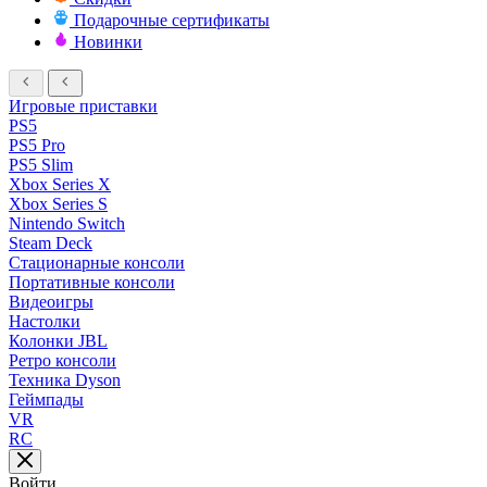
Подарочные сертификаты
Новинки
Игровые приставки
PS5
PS5 Pro
PS5 Slim
Xbox Series X
Xbox Series S
Nintendo Switch
Steam Deck
Стационарные консоли
Портативные консоли
Видеоигры
Настолки
Колонки JBL
Ретро консоли
Техника Dyson
Геймпады
VR
RC
Войти