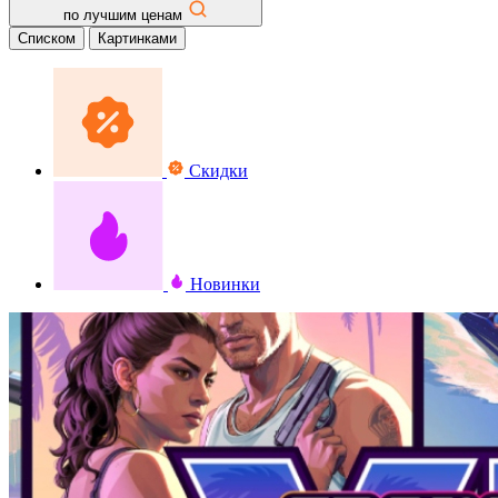
по лучшим ценам
Списком
Картинками
Скидки
Новинки