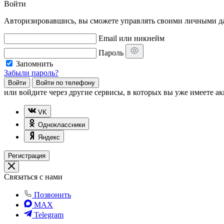
Войти
Авторизировавшись, вы сможете управлять своими личными дан
Email или никнейм
Пароль
Запомнить
Забыли пароль?
Войти
Войти по телефону
или
войдите через другие сервисы, в которых вы уже имеете ак
VK
Одноклассники
Яндекс
Регистрация
Связаться с нами
Позвонить
MAX
Telegram