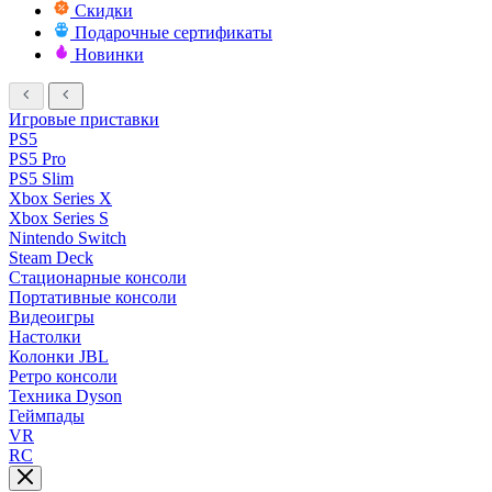
Скидки
Подарочные сертификаты
Новинки
Игровые приставки
PS5
PS5 Pro
PS5 Slim
Xbox Series X
Xbox Series S
Nintendo Switch
Steam Deck
Стационарные консоли
Портативные консоли
Видеоигры
Настолки
Колонки JBL
Ретро консоли
Техника Dyson
Геймпады
VR
RC