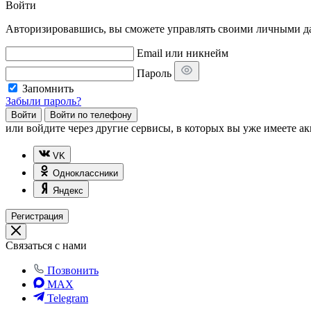
Войти
Авторизировавшись, вы сможете управлять своими личными дан
Email или никнейм
Пароль
Запомнить
Забыли пароль?
Войти
Войти по телефону
или
войдите через другие сервисы, в которых вы уже имеете ак
VK
Одноклассники
Яндекс
Регистрация
Связаться с нами
Позвонить
MAX
Telegram