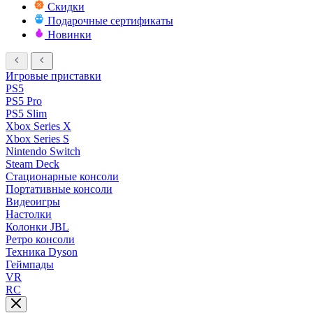
Скидки
Подарочные сертификаты
Новинки
Игровые приставки
PS5
PS5 Pro
PS5 Slim
Xbox Series X
Xbox Series S
Nintendo Switch
Steam Deck
Стационарные консоли
Портативные консоли
Видеоигры
Настолки
Колонки JBL
Ретро консоли
Техника Dyson
Геймпады
VR
RC