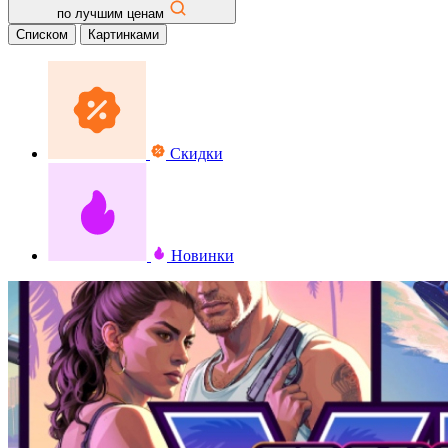
по лучшим ценам
Списком
Картинками
Скидки
Новинки