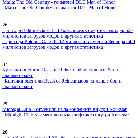
Mafia: The Old Country - геймплей DLC Man of Honor
"Mafia: The Old Country - геймплей DLC Man of Honor
26
Три года Baldur's Gate III: 12 миллионов смертей Зевлора, 500
миллионов загрузок модов и другая статистика
"Три года Baldur's Gate III: 12 миллионов смертей Зевлора, 500
миллионов загрузок модов и другая статистика
37
Критики оценили Beast of Reincarnation: сильные бои и
слабый сюжет
"Критики оценили Beast of Reincarnation: сильные бои и
слабый сюжет
29
Midnight Club 5 отменили из-за конфликта внутри Rockstar
"Midnight Club 5 отменили из-за конфликта внутри Rockstar
28
Tomb Raider: Legacy of Atlantis — головоломки без подсказок и