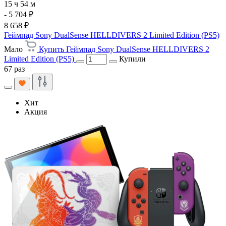
15 ч 54 м
- 5 704 ₽
8 658 ₽
Геймпад Sony DualSense HELLDIVERS 2 Limited Edition (PS5)
Мало
Купить Геймпад Sony DualSense HELLDIVERS 2
Limited Edition (PS5)
Купили
67 раз
Хит
Акция