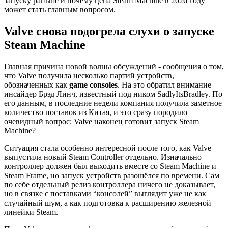
запуску раньше и почему цена Steam Machine в 2026 году
может стать главным вопросом.
Valve снова подогрела слухи о запуске
Steam Machine
Главная причина новой волны обсуждений - сообщения о том,
что Valve получила несколько партий устройств,
обозначенных как
game consoles
. На это обратил внимание
инсайдер Брэд Линч, известный под ником SadlyItsBradley. По
его данным, в последние недели компания получила заметное
количество поставок из Китая, и это сразу породило
очевидный вопрос: Valve наконец готовит запуск Steam
Machine?
Ситуация стала особенно интересной после того, как Valve
выпустила новый Steam Controller отдельно. Изначально
контроллер должен был выходить вместе со Steam Machine и
Steam Frame, но запуск устройств разошёлся по времени. Сам
по себе отдельный релиз контроллера ничего не доказывает,
но в связке с поставками “консолей” выглядит уже не как
случайный шум, а как подготовка к расширению железной
линейки Steam.