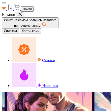
Войти
Каталог
Искать в самом большом каталоге
по лучшим ценам
Списком
Картинками
Скидки
Новинки