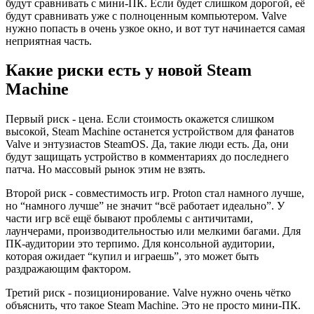
будут сравнивать с мини-ПК. Если будет слишком дорогой, её
будут сравнивать уже с полноценным компьютером. Valve
нужно попасть в очень узкое окно, и вот тут начинается самая
неприятная часть.
Какие риски есть у новой Steam
Machine
Первый риск - цена. Если стоимость окажется слишком
высокой, Steam Machine останется устройством для фанатов
Valve и энтузиастов SteamOS. Да, такие люди есть. Да, они
будут защищать устройство в комментариях до последнего
патча. Но массовый рынок этим не взять.
Второй риск - совместимость игр. Proton стал намного лучше,
но “намного лучше” не значит “всё работает идеально”. У
части игр всё ещё бывают проблемы с античитами,
лаунчерами, производительностью или мелкими багами. Для
ПК-аудитории это терпимо. Для консольной аудитории,
которая ожидает “купил и играешь”, это может быть
раздражающим фактором.
Третий риск - позиционирование. Valve нужно очень чётко
объяснить, что такое Steam Machine. Это не просто мини-ПК.