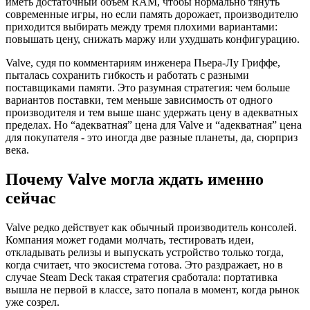
иметь достаточный объём RAM, чтобы нормально тянуть
современные игры, но если память дорожает, производителю
приходится выбирать между тремя плохими вариантами:
повышать цену, снижать маржу или ухудшать конфигурацию.
Valve, судя по комментариям инженера Пьера-Лу Гриффе,
пыталась сохранить гибкость и работать с разными
поставщиками памяти. Это разумная стратегия: чем больше
вариантов поставки, тем меньше зависимость от одного
производителя и тем выше шанс удержать цену в адекватных
пределах. Но “адекватная” цена для Valve и “адекватная” цена
для покупателя - это иногда две разные планеты, да, сюрприз
века.
Почему Valve могла ждать именно
сейчас
Valve редко действует как обычный производитель консолей.
Компания может годами молчать, тестировать идеи,
откладывать релизы и выпускать устройство только тогда,
когда считает, что экосистема готова. Это раздражает, но в
случае Steam Deck такая стратегия сработала: портативка
вышла не первой в классе, зато попала в момент, когда рынок
уже созрел.