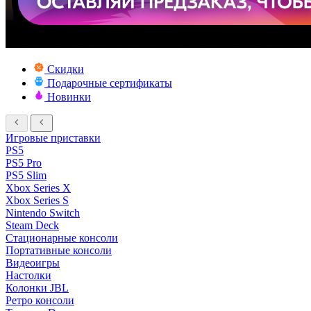
Скидки
Подарочные сертификаты
Новинки
Игровые приставки
PS5
PS5 Pro
PS5 Slim
Xbox Series X
Xbox Series S
Nintendo Switch
Steam Deck
Стационарные консоли
Портативные консоли
Видеоигры
Настолки
Колонки JBL
Ретро консоли