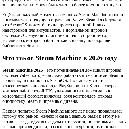
значит поставки могут быть частью более крупного запуска.
Ещё один важный момент - домашняя Steam Machine хорошо
вписывается в текущую стратегию Valve. Steam Deck доказала,
что SteamOS может быть не просто странной Linux-
надстройкой для энтузиастов, а нормальной игровой
системой. Следующий логичный шаг - устройство для
телевизора, которое работает как консоль, но сохраняет
библиотеку Steam.
Что такое Steam Machine в 2026 году
Steam Machine 2026
- это потенциальная домашняя игровая
система Valve, которая должна работать в экосистеме Steam и,
вероятно, использовать SteamOS. По смыслу это не
классическая консоль вроде PlayStation или Xbox, а скорее
компактный игровой ПК, упакованный в максимально
консольный формат: включил, взял контроллер, открыл
библиотеку Steam и играешь с дивана.
Первая попытка Steam Machine много лет назад провалилась,
потому что рынок, железо и сама SteamOS были к этому не
готовы. Тогда идея выглядела интересной, но слишком сырой:
разные производители, разные конфигурации, путаница с