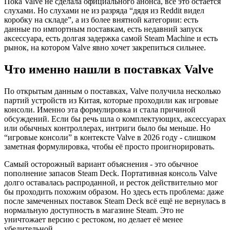
Пока Valve не сделала официального анонса, всё это остаётся
слухами. Но слухами не из разряда “дядя из Reddit видел
коробку на складе”, а из более внятной категории: есть
данные по импортным поставкам, есть недавний запуск
аксессуара, есть долгая задержка самой Steam Machine и есть
рынок, на котором Valve явно хочет закрепиться сильнее.
Что именно нашли в поставках Valve
По открытым данным о поставках, Valve получила несколько
партий устройств из Китая, которые проходили как игровые
консоли. Именно эта формулировка и стала причиной
обсуждений. Если бы речь шла о комплектующих, аксессуарах
или обычных контроллерах, интриги было бы меньше. Но
“игровые консоли” в контексте Valve в 2026 году - слишком
заметная формулировка, чтобы её просто проигнорировать.
Самый осторожный вариант объяснения - это обычное
пополнение запасов Steam Deck. Портативная консоль Valve
долго оставалась распроданной, и ресток действительно мог
бы проходить похожим образом. Но здесь есть проблема: даже
после замеченных поставок Steam Deck всё ещё не вернулась в
нормальную доступность в магазине Steam. Это не
уничтожает версию с рестоком, но делает её менее
убедительной.