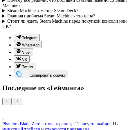
Почему все решили, что поставки связаны именно со Steam
Machine?
Steam Machine заменит Steam Deck?
Главная проблема Steam Machine - это цена?
Стоит ли ждать Steam Machine перед покупкой консоли или
ПК?
Telegram
WhatsApp
Viber
VK
Twitter
Скопировать ссылку
Последние из «Гейминга»
2
Phantom Blade Zero готова к релизу: 12 августа выйдет 11-
минутный трейлер и откроются предзаказы