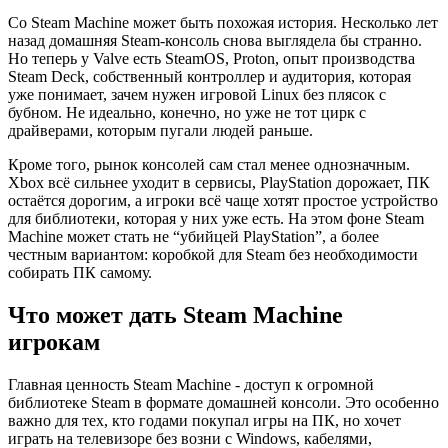
Со Steam Machine может быть похожая история. Несколько лет
назад домашняя Steam-консоль снова выглядела бы странно.
Но теперь у Valve есть SteamOS, Proton, опыт производства
Steam Deck, собственный контроллер и аудитория, которая
уже понимает, зачем нужен игровой Linux без плясок с
бубном. Не идеально, конечно, но уже не тот цирк с
драйверами, которым пугали людей раньше.
Кроме того, рынок консолей сам стал менее однозначным.
Xbox всё сильнее уходит в сервисы, PlayStation дорожает, ПК
остаётся дорогим, а игроки всё чаще хотят простое устройство
для библиотеки, которая у них уже есть. На этом фоне Steam
Machine может стать не “убийцей PlayStation”, а более
честным вариантом: коробкой для Steam без необходимости
собирать ПК самому.
Что может дать Steam Machine
игрокам
Главная ценность Steam Machine - доступ к огромной
библиотеке Steam в формате домашней консоли. Это особенно
важно для тех, кто годами покупал игры на ПК, но хочет
играть на телевизоре без возни с Windows, кабелями,