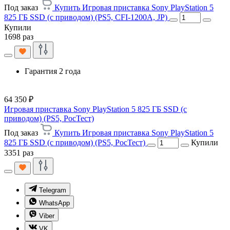
Под заказ
Купить Игровая приставка Sony PlayStation 5
825 ГБ SSD (c приводом) (PS5, CFI-1200A, JP)
Купили
1698 раз
Гарантия 2 года
64 350 ₽
Игровая приставка Sony PlayStation 5 825 ГБ SSD (c
приводом) (PS5, РосТест)
Под заказ
Купить Игровая приставка Sony PlayStation 5
825 ГБ SSD (c приводом) (PS5, РосТест)
Купили
3351 раз
Telegram
WhatsApp
Viber
VK