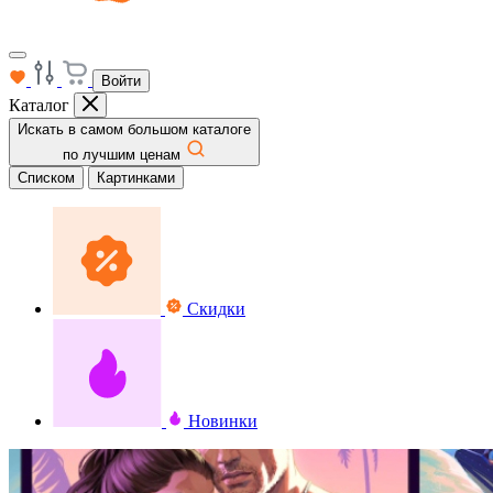
Войти
Каталог
Искать в самом большом каталоге
по лучшим ценам
Списком
Картинками
Скидки
Новинки