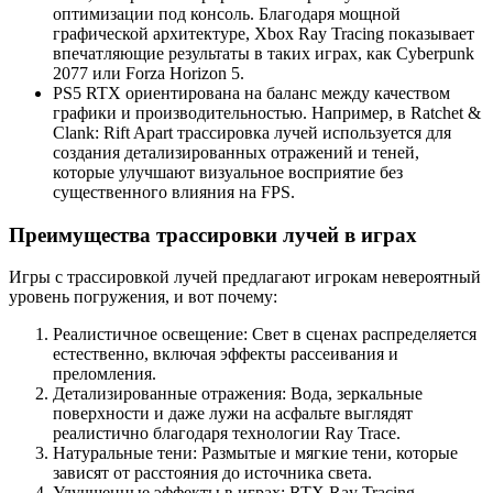
оптимизации под консоль. Благодаря мощной
графической архитектуре, Xbox Ray Tracing показывает
впечатляющие результаты в таких играх, как Cyberpunk
2077 или Forza Horizon 5.
PS5 RTX ориентирована на баланс между качеством
графики и производительностью. Например, в Ratchet &
Clank: Rift Apart трассировка лучей используется для
создания детализированных отражений и теней,
которые улучшают визуальное восприятие без
существенного влияния на FPS.
Преимущества трассировки лучей в играх
Игры с трассировкой лучей предлагают игрокам невероятный
уровень погружения, и вот почему:
Реалистичное освещение: Свет в сценах распределяется
естественно, включая эффекты рассеивания и
преломления.
Детализированные отражения: Вода, зеркальные
поверхности и даже лужи на асфальте выглядят
реалистично благодаря технологии Ray Trace.
Натуральные тени: Размытые и мягкие тени, которые
зависят от расстояния до источника света.
Улучшенные эффекты в играх: RTX Ray Tracing