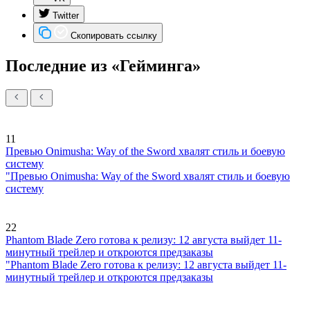
Twitter
Скопировать ссылку
Последние из «Гейминга»
11
Превью Onimusha: Way of the Sword хвалят стиль и боевую
систему
"Превью Onimusha: Way of the Sword хвалят стиль и боевую
систему
22
Phantom Blade Zero готова к релизу: 12 августа выйдет 11-
минутный трейлер и откроются предзаказы
"Phantom Blade Zero готова к релизу: 12 августа выйдет 11-
минутный трейлер и откроются предзаказы