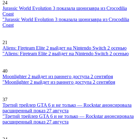
24
Jurassic World Evolution 3 показала шонизавра из Crocodilia
Coast
"Jurassic World Evolution 3 показала шонизавра из Crocodilia
Coast
21
Aliens: Fireteam Elite 2 выйдет на Nintendo Switch 2 осенью
"Aliens: Fireteam Elite 2 выйдет на Nintendo Switch 2 осенью
40
Moonlighter 2 выйдет из раннего доступа 2 сентября
"Moonlighter 2 выйдет из раннего доступа 2 сентября
37
Третий трейлер GTA 6 и не только — Rockstar анонсировала
расширенный показ 27 августа
"Третий трейлер GTA 6 и не только — Rockstar анонсировала
расширенный показ 27 августа