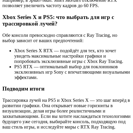
Например, в
Spider-Man: Miles Morales
отключение RTX
позволяет увеличить частоту кадров до 60 FPS.
Xbox Series X и PS5: что выбрать для игр с
трассировкой лучей?
Обе консоли превосходно справляются с Ray Tracing, но
выбор зависит от ваших предпочтений:
Xbox Series X RTX — подойдёт для тех, кто хочет
увидеть максимальные настройки графики и
попробовать эксклюзивные игры с Xbox Ray Tracing.
PS5 RTX — оптимальный выбор для поклонников
эксклюзивных игр Sony с впечатляющими визуальными
эффектами.
Подводим итоги
Трассировка лучей на PS5 и Xbox Series X — это шаг вперёд в
развитии графики. Она открывает новые горизонты в
визуализации, делая игры более реалистичными и
захватывающими. Если вы хотите наслаждаться технологиями
будущего уже сегодня, выбирайте консоль, подходящую под
ваш стиль игры, и исследуйте миры с RTX Ray Tracing.