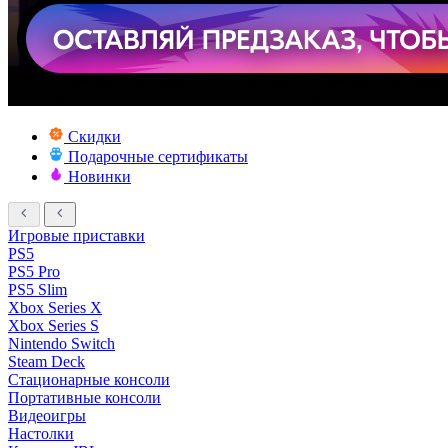
Скидки
Подарочные сертификаты
Новинки
Игровые приставки
PS5
PS5 Pro
PS5 Slim
Xbox Series X
Xbox Series S
Nintendo Switch
Steam Deck
Стационарные консоли
Портативные консоли
Видеоигры
Настолки