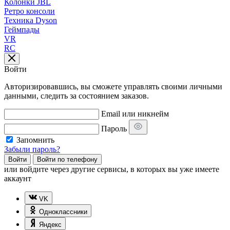
Колонки JBL
Ретро консоли
Техника Dyson
Геймпады
VR
RC
Войти
Авторизировавшись, вы сможете управлять своими личными
данными, следить за состоянием заказов.
Email или никнейм
Пароль
Запомнить
Забыли пароль?
Войти
Войти по телефону
или
войдите через другие сервисы, в которых вы уже имеете
аккаунт
VK
Одноклассники
Яндекс