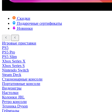
Скидки
Подарочные сертификаты
Новинки
Игровые приставки
PS5
PS5 Pro
PS5 Slim
Xbox Series X
Xbox Series S
Nintendo Switch
Steam Deck
Стационарные консоли
Портативные консоли
Видеоигры
Настолки
Колонки JBL
Ретро консоли
Техника Dyson
Геймпады