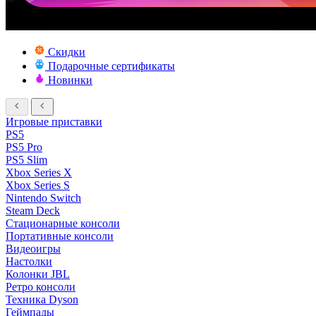
Скидки
Подарочные сертификаты
Новинки
Игровые приставки
PS5
PS5 Pro
PS5 Slim
Xbox Series X
Xbox Series S
Nintendo Switch
Steam Deck
Стационарные консоли
Портативные консоли
Видеоигры
Настолки
Колонки JBL
Ретро консоли
Техника Dyson
Геймпады