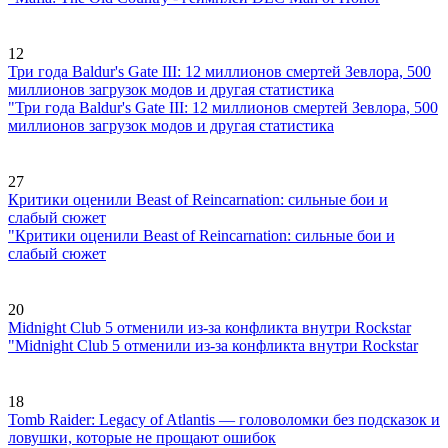
12
Три года Baldur's Gate III: 12 миллионов смертей Зевлора, 500
миллионов загрузок модов и другая статистика
"Три года Baldur's Gate III: 12 миллионов смертей Зевлора, 500
миллионов загрузок модов и другая статистика
27
Критики оценили Beast of Reincarnation: сильные бои и
слабый сюжет
"Критики оценили Beast of Reincarnation: сильные бои и
слабый сюжет
20
Midnight Club 5 отменили из-за конфликта внутри Rockstar
"Midnight Club 5 отменили из-за конфликта внутри Rockstar
18
Tomb Raider: Legacy of Atlantis — головоломки без подсказок и
ловушки, которые не прощают ошибок