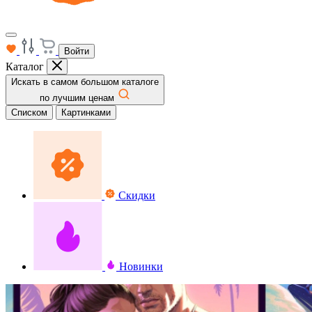
Войти
Каталог
Искать в самом большом каталоге
по лучшим ценам
Списком
Картинками
Скидки
Новинки