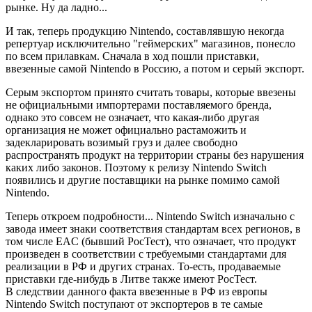
рынке. Ну да ладно...
И так, теперь продукцию Nintendo, составлявшую некогда
репертуар исключительно "геймерских" магазинов, понесло
по всем прилавкам. Сначала в ход пошли приставки,
ввезенные самой Nintendo в Россию, а потом и серый экспорт.
Серым экспортом принято считать товары, которые ввезены
не официальными импортерами поставляемого бренда,
однако это совсем не означает, что какая-либо другая
организация не может официально растаможить и
задекларировать возимый груз и далее свободно
распространять продукт на территории страны без нарушения
каких либо законов. Поэтому к релизу Nintendo Switch
появились и другие поставщики на рынке помимо самой
Nintendo.
Теперь откроем подробности... Nintendo Switch изначально с
завода имеет знаки соответствия стандартам всех регионов, в
том числе EAC (бывший РосТест), что означает, что продукт
произведен в соответствии с требуемыми стандартами для
реализации в РФ и других странах. То-есть, продаваемые
приставки где-нибудь в Литве также имеют РосТест.
В следствии данного факта ввезенные в РФ из европы
Nintendo Switch поступают от экспортеров в те самые