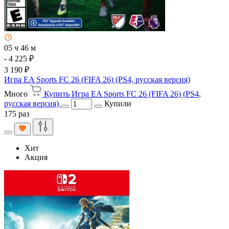
05 ч 46 м
- 4 225 ₽
3 190 ₽
Игра EA Sports FC 26 (FIFA 26) (PS4, русская версия)
Много
Купить Игра EA Sports FC 26 (FIFA 26) (PS4,
русская версия)
Купили
175 раз
Хит
Акция