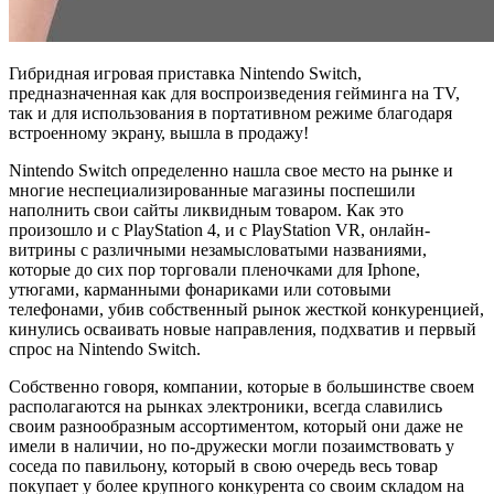
Гибридная игровая приставка Nintendo Switch,
предназначенная как для воспроизведения гейминга на TV,
так и для использования в портативном режиме благодаря
встроенному экрану, вышла в продажу!
Nintendo Switch определенно нашла свое место на рынке и
многие неспециализированные магазины поспешили
наполнить свои сайты ликвидным товаром. Как это
произошло и с PlayStation 4, и с PlayStation VR, онлайн-
витрины с различными незамысловатыми названиями,
которые до сих пор торговали пленочками для Iphone,
утюгами, карманными фонариками или сотовыми
телефонами, убив собственный рынок жесткой конкуренцией,
кинулись осваивать новые направления, подхватив и первый
спрос на Nintendo Switch.
Собственно говоря, компании, которые в большинстве своем
располагаются на рынках электроники, всегда славились
своим разнообразным ассортиментом, который они даже не
имели в наличии, но по-дружески могли позаимствовать у
соседа по павильону, который в свою очередь весь товар
покупает у более крупного конкурента со своим складом на