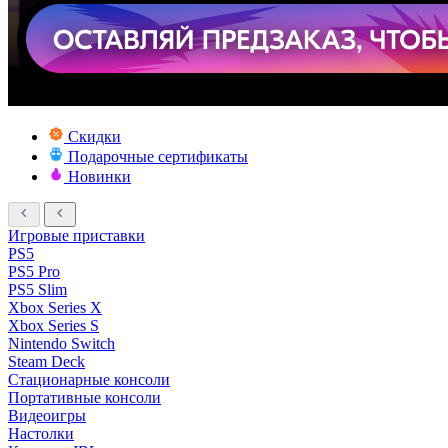
Скидки
Подарочные сертификаты
Новинки
Игровые приставки
PS5
PS5 Pro
PS5 Slim
Xbox Series X
Xbox Series S
Nintendo Switch
Steam Deck
Стационарные консоли
Портативные консоли
Видеоигры
Настолки