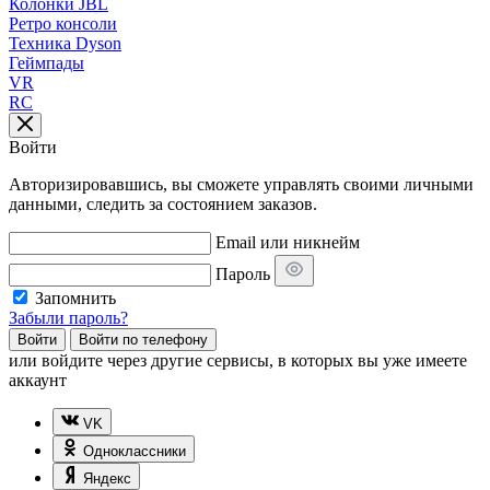
Колонки JBL
Ретро консоли
Техника Dyson
Геймпады
VR
RC
Войти
Авторизировавшись, вы сможете управлять своими личными
данными, следить за состоянием заказов.
Email или никнейм
Пароль
Запомнить
Забыли пароль?
Войти
Войти по телефону
или
войдите через другие сервисы, в которых вы уже имеете
аккаунт
VK
Одноклассники
Яндекс