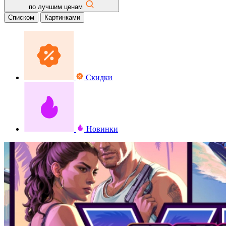
по лучшим ценам
Списком
Картинками
Скидки
Новинки