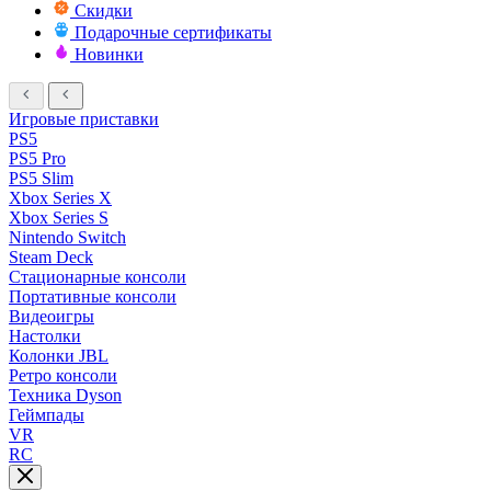
Скидки
Подарочные сертификаты
Новинки
Игровые приставки
PS5
PS5 Pro
PS5 Slim
Xbox Series X
Xbox Series S
Nintendo Switch
Steam Deck
Стационарные консоли
Портативные консоли
Видеоигры
Настолки
Колонки JBL
Ретро консоли
Техника Dyson
Геймпады
VR
RC