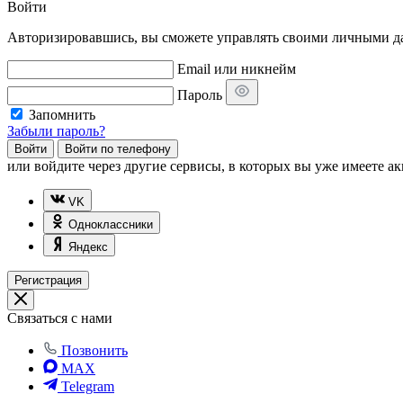
Войти
Авторизировавшись, вы сможете управлять своими личными дан
Email или никнейм
Пароль
Запомнить
Забыли пароль?
Войти
Войти по телефону
или
войдите через другие сервисы, в которых вы уже имеете ак
VK
Одноклассники
Яндекс
Регистрация
Связаться с нами
Позвонить
MAX
Telegram