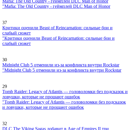
Mafia: The Old Country - геймплей DLC Man of Honor
"Mafia: The Old Country - геймплей DLC Man of Honor
37
Критики оценили Beast of Reincarnation: сильные бои и
слабый сюжет
"Критики оценили Beast of Reincarnation: сильные бои и
слабый сюжет
30
Midnight Club 5 отменили из-за конфликта внутри Rockstar
"Midnight Club 5 отменили из-за конфликта внутри Rockstar
29
Tomb Raider: Legacy of Atlantis — головоломки без подсказок и
ловушки, которые не прощают ошибок
"Tomb Raider: Legacy of Atlantis — головоломки без подсказок
и ловушки, которые не прощают ошибок
32
DLC The Viking Sagas добавит в Age of Empires II три