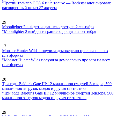
"Третий трейлер GTA 6 и не только — Rockstar анонсировала
расширенный показ 27 августа
29
Moonlighter 2 выйдет из раннего доступа 2 сентября
"Moonlighter 2 выйдет из раннего доступа 2 сентября
17
Monster Hunter Wilds получила демоверсию пролога на всех
платформах
"Monster Hunter Wilds получила демоверсию пролога на всех
платформах
28
Три года Baldur's Gate III: 12 миллионов смертей Зевлора, 500
миллионов загрузок модов и другая статистика
"Три года Baldur's Gate III: 12 миллионов смертей Зевлора, 500
миллионов загрузок модов и другая статистика
29