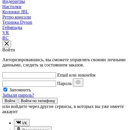
Видеоигры
Настолки
Колонки JBL
Ретро консоли
Техника Dyson
Геймпады
VR
RC
Войти
Авторизировавшись, вы сможете управлять своими личными
данными, следить за состоянием заказов.
Email или никнейм
Пароль
Запомнить
Забыли пароль?
Войти
Войти по телефону
или
войдите через другие сервисы, в которых вы уже имеете
аккаунт
VK