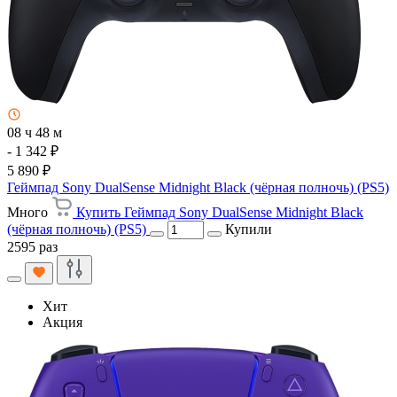
08 ч 48 м
- 1 342 ₽
5 890 ₽
Геймпад Sony DualSense Midnight Black (чёрная полночь) (PS5)
Много
Купить Геймпад Sony DualSense Midnight Black
(чёрная полночь) (PS5)
Купили
2595 раз
Хит
Акция