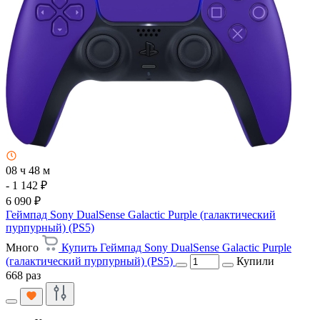
08 ч 48 м
- 1 142 ₽
6 090 ₽
Геймпад Sony DualSense Galactic Purple (галактический
пурпурный) (PS5)
Много
Купить Геймпад Sony DualSense Galactic Purple
(галактический пурпурный) (PS5)
Купили
668 раз