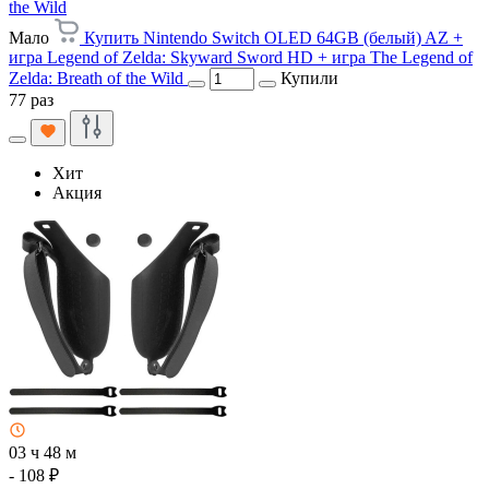
the Wild
Мало
Купить Nintendo Switch OLED 64GB (белый) AZ +
игра Legend of Zelda: Skyward Sword HD + игра The Legend of
Zelda: Breath of the Wild
Купили
77 раз
Хит
Акция
03 ч 48 м
- 108 ₽