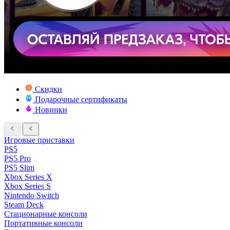
Скидки
Подарочные сертификаты
Новинки
Игровые приставки
PS5
PS5 Pro
PS5 Slim
Xbox Series X
Xbox Series S
Nintendo Switch
Steam Deck
Стационарные консоли
Портативные консоли