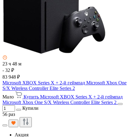
23 ч 48 м
- 32 ₽
83 948 ₽
Microsoft XBOX Series X + 2-й геймпад Microsoft Xbox One
S/X Wireless Controller Elite Series 2
Мало
Купить Microsoft XBOX Series X + 2-й геймпад
Microsoft Xbox One S/X Wireless Controller Elite Series 2
Купили
56 раз
Акция