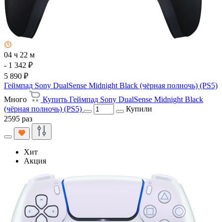
04 ч 22 м
- 1 342 ₽
5 890 ₽
Геймпад Sony DualSense Midnight Black (чёрная полночь) (PS5)
Много
Купить Геймпад Sony DualSense Midnight Black
(чёрная полночь) (PS5)
Купили
2595 раз
Хит
Акция