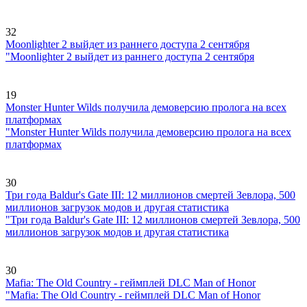
32
Moonlighter 2 выйдет из раннего доступа 2 сентября
"Moonlighter 2 выйдет из раннего доступа 2 сентября
19
Monster Hunter Wilds получила демоверсию пролога на всех
платформах
"Monster Hunter Wilds получила демоверсию пролога на всех
платформах
30
Три года Baldur's Gate III: 12 миллионов смертей Зевлора, 500
миллионов загрузок модов и другая статистика
"Три года Baldur's Gate III: 12 миллионов смертей Зевлора, 500
миллионов загрузок модов и другая статистика
30
Mafia: The Old Country - геймплей DLC Man of Honor
"Mafia: The Old Country - геймплей DLC Man of Honor