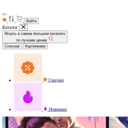
Войти
Каталог
Искать в самом большом каталоге
по лучшим ценам
Списком
Картинками
Скидки
Новинки