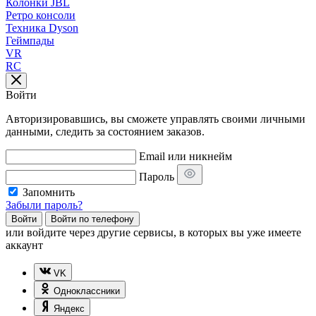
Колонки JBL
Ретро консоли
Техника Dyson
Геймпады
VR
RC
Войти
Авторизировавшись, вы сможете управлять своими личными
данными, следить за состоянием заказов.
Email или никнейм
Пароль
Запомнить
Забыли пароль?
Войти
Войти по телефону
или
войдите через другие сервисы, в которых вы уже имеете
аккаунт
VK
Одноклассники
Яндекс