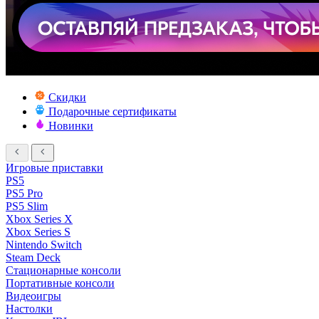
Скидки
Подарочные сертификаты
Новинки
Игровые приставки
PS5
PS5 Pro
PS5 Slim
Xbox Series X
Xbox Series S
Nintendo Switch
Steam Deck
Стационарные консоли
Портативные консоли
Видеоигры
Настолки