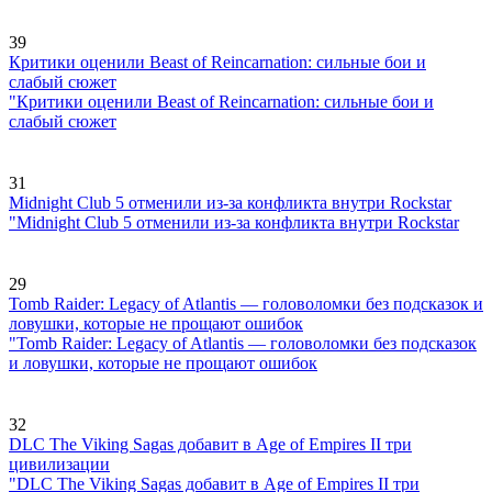
39
Критики оценили Beast of Reincarnation: сильные бои и
слабый сюжет
"Критики оценили Beast of Reincarnation: сильные бои и
слабый сюжет
31
Midnight Club 5 отменили из-за конфликта внутри Rockstar
"Midnight Club 5 отменили из-за конфликта внутри Rockstar
29
Tomb Raider: Legacy of Atlantis — головоломки без подсказок и
ловушки, которые не прощают ошибок
"Tomb Raider: Legacy of Atlantis — головоломки без подсказок
и ловушки, которые не прощают ошибок
32
DLC The Viking Sagas добавит в Age of Empires II три
цивилизации
"DLC The Viking Sagas добавит в Age of Empires II три