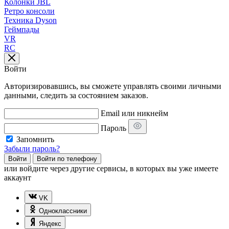
Колонки JBL
Ретро консоли
Техника Dyson
Геймпады
VR
RC
Войти
Авторизировавшись, вы сможете управлять своими личными
данными, следить за состоянием заказов.
Email или никнейм
Пароль
Запомнить
Забыли пароль?
Войти
Войти по телефону
или
войдите через другие сервисы, в которых вы уже имеете
аккаунт
VK
Одноклассники
Яндекс