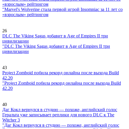
«взрослым» рейтингом
"Marvel's Wolverine стала первой игрой Insomniac за 11 лет со
«взрослым» рейтингом
26
DLC The Viking Sagas добавит в Age of Empires II три
цивилизации
"DLC The Viking Sagas добавит в Age of Empires II три
цивилизации
43
Project Zomboid побила рекорд онлайна после выхода Build
42.20
"Project Zomboid побила рекорд онлайна после выхода Build
42.20
40
Даг Кокл вернулся в студию — похоже, английский голос
Геральта уже записывает реплики для нового DLC к The
Witcher 3
"Даг Кокл вернулся в студию — похоже, английский голос