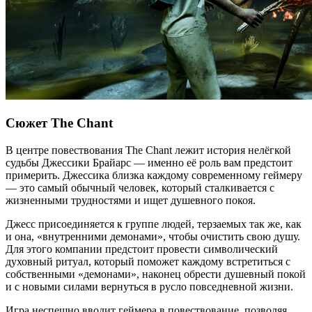
Сюжет The Chant
В центре повествования The Chant лежит история нелёгкой
судьбы Джессики Брайарс — именно её роль вам предстоит
примерить. Джессика близка каждому современному геймеру
— это самый обычный человек, который сталкивается с
жизненными трудностями и ищет душевного покоя.
Джесс присоединяется к группе людей, терзаемых так же, как
и она, «внутренними демонами», чтобы очистить свою душу.
Для этого компании предстоит провести символический
духовный ритуал, который поможет каждому встретиться с
собственными «демонами», наконец обрести душевный покой
и с новыми силами вернуться в русло повседневной жизни.
Игра неспешно вводит геймера в повествование, позволяя