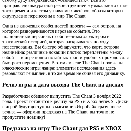
самому духу американских «семидесятых». Всё это
приправлено аккуратной реконструкцией музыкального стиля
того времени и кастом узнаваемых актёров, образы которых
скрупулёзно перенесены в мир The Chant.
Одна из ключевых особенностей проекта — сам остров, на
котором разворачиваются игровые события. Это
полноценный персонаж с собственным характером и
трагической историей, которая раскрывается по ходу
повествования. Вы быстро обнаружите, что карта острова
нелинейна: различные локации плотно переплетены между
собой — в игре полно потайных троп и удобных проходов для
быстрого перемещения. В этом смысле The Chant похожа на
классические игры жанра: элементы исследования здесь
разбавляют геймплей, в то же время не сбивая его динамику.
Релиз игры и дата выхода The Chant на дисках
Разработчики обещают выпустить The Chant 3 ноября 2022
года. Проект готовится к релизу на PS5 и Xbox Series S. Диски
с игрой будут доступны в магазине «ИгроРай» сразу после
релиза — оформив предзаказ на The Chant, вы точно не
пропустите новинку!
Предзаказ на игру The Chant для PS5 и XBOX