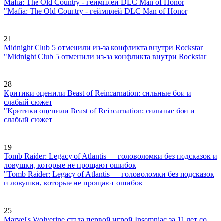
Mafia: The Old Country - геймплей DLC Man of Honor
"Mafia: The Old Country - геймплей DLC Man of Honor
21
Midnight Club 5 отменили из-за конфликта внутри Rockstar
"Midnight Club 5 отменили из-за конфликта внутри Rockstar
28
Критики оценили Beast of Reincarnation: сильные бои и
слабый сюжет
"Критики оценили Beast of Reincarnation: сильные бои и
слабый сюжет
19
Tomb Raider: Legacy of Atlantis — головоломки без подсказок и
ловушки, которые не прощают ошибок
"Tomb Raider: Legacy of Atlantis — головоломки без подсказок
и ловушки, которые не прощают ошибок
25
Marvel's Wolverine стала первой игрой Insomniac за 11 лет со