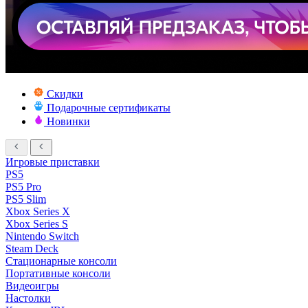
Скидки
Подарочные сертификаты
Новинки
Игровые приставки
PS5
PS5 Pro
PS5 Slim
Xbox Series X
Xbox Series S
Nintendo Switch
Steam Deck
Стационарные консоли
Портативные консоли
Видеоигры
Настолки