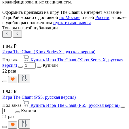
квалифицированные специалисты.
Оформить предзаказ на игру The Chant в интернет-магазине
ИгроРай можно с доставкой
по Москве
и всей
России
, а также
в удобно расположенном
пункте самовывоза
.
Товары из этой публикации
1 842 ₽
Игра The Chant (Xbox Series X, русская версия)
Под заказ
Купить Игра The Chant (Xbox Series X, русская
версия)
Купили
22 раза
1 842 ₽
Игра The Chant (PS5, русская версия)
Под заказ
Купить Игра The Chant (PS5, русская версия)
Купили
51 раз