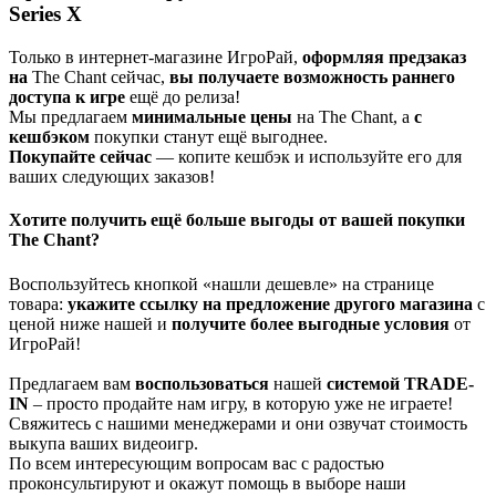
Series X
Только в интернет-магазине ИгроРай,
оформляя предзаказ
на
The Chant сейчас,
вы получаете
возможность раннего
доступа к игре
ещё до релиза!
Мы предлагаем
минимальные цены
на The Chant, а
с
кешбэком
покупки станут ещё выгоднее.
Покупайте сейчас
— копите кешбэк и используйте его для
ваших следующих заказов!
Хотите получить ещё больше выгоды от вашей покупки
The Chant?
Воспользуйтесь кнопкой «нашли дешевле» на странице
товара:
укажите ссылку на
предложение другого м
агазин
а
с
ценой ниже нашей и
получите более выгодные условия
от
ИгроРай!
Предлагаем вам
воспользоваться
нашей
системой TRADE-
IN
– просто продайте нам игру, в которую уже не играете!
Свяжитесь с нашими менеджерами и они озвучат стоимость
выкупа ваших видеоигр.
По всем интересующим вопросам вас с радостью
проконсультируют и окажут помощь в выборе наши