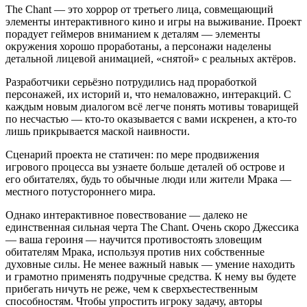
The Chant — это хоррор от третьего лица, совмещающий
элементы интерактивного кино и игры на выживание. Проект
порадует геймеров вниманием к деталям — элементы
окружения хорошо проработаны, а персонажи наделены
детальной лицевой анимацией, «снятой» с реальных актёров.
Разработчики серьёзно потрудились над проработкой
персонажей, их историй и, что немаловажно, интеракций. С
каждым новым диалогом всё легче понять мотивы товарищей
по несчастью — кто-то оказывается с вами искренен, а кто-то
лишь прикрывается маской наивности.
Сценарий проекта не статичен: по мере продвижения
игрового процесса вы узнаете больше деталей об острове и
его обитателях, будь то обычные люди или жители Мрака —
местного потустороннего мира.
Однако интерактивное повествование — далеко не
единственная сильная черта The Chant. Очень скоро Джессика
— ваша героиня — научится противостоять зловещим
обитателям Мрака, используя против них собственные
духовные силы. Не менее важный навык — умение находить
и грамотно применять подручные средства. К нему вы будете
прибегать ничуть не реже, чем к сверхъестественным
способностям. Чтобы упростить игроку задачу, авторы