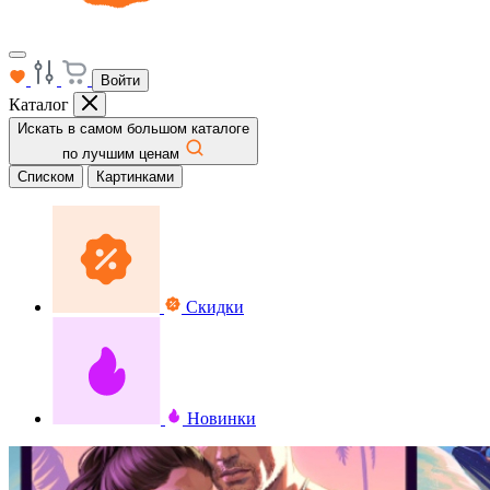
Войти
Каталог
Искать в самом большом каталоге
по лучшим ценам
Списком
Картинками
Скидки
Новинки