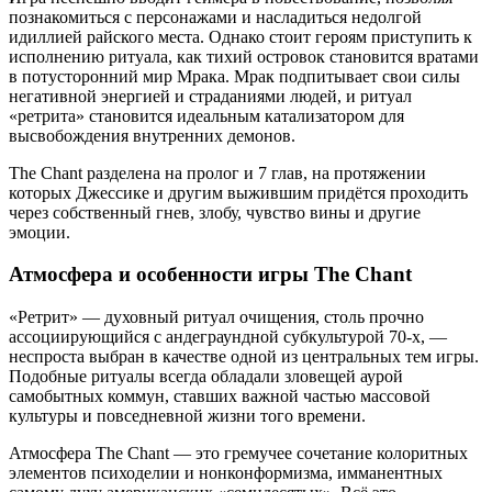
познакомиться с персонажами и насладиться недолгой
идиллией райского места. Однако стоит героям приступить к
исполнению ритуала, как тихий островок становится вратами
в потусторонний мир Мрака. Мрак подпитывает свои силы
негативной энергией и страданиями людей, и ритуал
«ретрита» становится идеальным катализатором для
высвобождения внутренних демонов.
The Chant разделена на пролог и 7 глав, на протяжении
которых Джессике и другим выжившим придётся проходить
через собственный гнев, злобу, чувство вины и другие
эмоции.
Атмосфера и особенности игры The Chant
«Ретрит» — духовный ритуал очищения, столь прочно
ассоциирующийся с андеграундной субкультурой 70-х, —
неспроста выбран в качестве одной из центральных тем игры.
Подобные ритуалы всегда обладали зловещей аурой
самобытных коммун, ставших важной частью массовой
культуры и повседневной жизни того времени.
Атмосфера The Chant — это гремучее сочетание колоритных
элементов психоделии и нонконформизма, имманентных