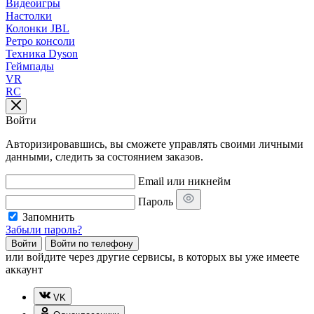
Видеоигры
Настолки
Колонки JBL
Ретро консоли
Техника Dyson
Геймпады
VR
RC
Войти
Авторизировавшись, вы сможете управлять своими личными
данными, следить за состоянием заказов.
Email или никнейм
Пароль
Запомнить
Забыли пароль?
Войти
Войти по телефону
или
войдите через другие сервисы, в которых вы уже имеете
аккаунт
VK