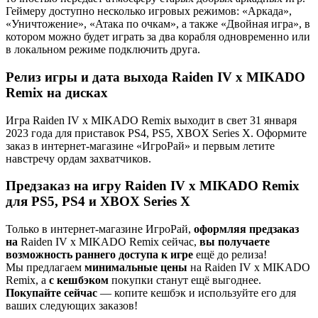
Геймеру доступно несколько игровых режимов: «Аркада»,
«Уничтожение», «Атака по очкам», а также «Двойная игра», в
котором можно будет играть за два корабля одновременно или
в локальном режиме подключить друга.
Релиз игры и дата выхода Raiden IV x MIKADO
Remix на дисках
Игра Raiden IV x MIKADO Remix выходит в свет 31 января
2023 года для приставок PS4, PS5, XBOX Series X. Оформите
заказ в интернет-магазине «ИгроРай» и первым летите
навстречу ордам захватчиков.
Предзаказ на игру Raiden IV x MIKADO Remix
для PS5, PS4 и XBOX Series X
Только в интернет-магазине ИгроРай,
оформляя предзаказ
на
Raiden IV x MIKADO Remix сейчас,
вы получаете
возможность раннего доступа к игре
ещё до релиза!
Мы предлагаем
минимальные цены
на Raiden IV x MIKADO
Remix, а
с кешбэком
покупки станут ещё выгоднее.
Покупайте сейчас
— копите кешбэк и используйте его для
ваших следующих заказов!