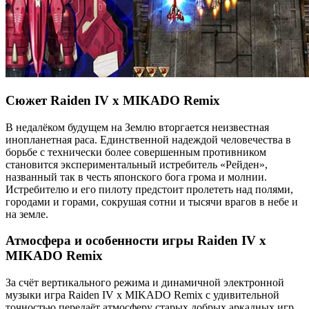
Сюжет Raiden IV x MIKADO Remix
В недалёком будущем на Землю вторгается неизвестная
инопланетная раса. Единственной надеждой человечества в
борьбе с технически более совершенным противником
становится экспериментальный истребитель «Рейден»,
названный так в честь японского бога грома и молнии.
Истребителю и его пилоту предстоит пролететь над полями,
городами и горами, сокрушая сотни и тысячи врагов в небе и
на земле.
Атмосфера и особенности игры Raiden IV x
MIKADO Remix
За счёт вертикального режима и динамичной электронной
музыки игра Raiden IV x MIKADO Remix с удивительной
точностью передаёт атмосферу старых добрых аркадных игр.