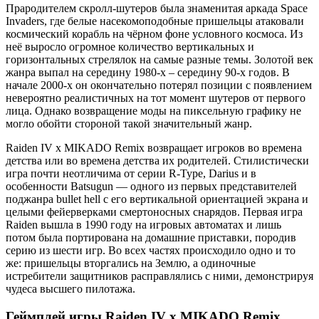
Прародителем скролл-шутеров была знаменитая аркада Space
Invaders, где белые насекомоподобные пришельцы атаковали
космический корабль на чёрном фоне условного космоса. Из
неё выросло огромное количество вертикальных и
горизонтальных стрелялок на самые разные темы. Золотой век
жанра выпал на середину 1980-х – середину 90-х годов. В
начале 2000-х он окончательно потерял позиции с появлением
невероятно реалистичных на тот момент шутеров от первого
лица. Однако возвращение моды на пиксельную графику не
могло обойти стороной такой значительный жанр.
Raiden IV x MIKADO Remix возвращает игроков во времена
детства или во времена детства их родителей. Стилистически
игра почти неотличима от серии R-Type, Darius и в
особенности Batsugun — одного из первых представителей
поджанра bullet hell с его вертикальной ориентацией экрана и
целыми фейерверками смертоносных снарядов. Первая игра
Raiden вышла в 1990 году на игровых автоматах и лишь
потом была портирована на домашние приставки, породив
серию из шести игр. Во всех частях происходило одно и то
же: пришельцы вторгались на Землю, а одиночные
истребители защитников расправлялись с ними, демонстрируя
чудеса высшего пилотажа.
Геймплей игры Raiden IV x MIKADO Remix