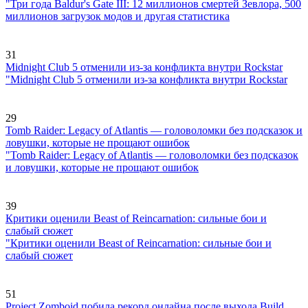
"Три года Baldur's Gate III: 12 миллионов смертей Зевлора, 500
миллионов загрузок модов и другая статистика
31
Midnight Club 5 отменили из-за конфликта внутри Rockstar
"Midnight Club 5 отменили из-за конфликта внутри Rockstar
29
Tomb Raider: Legacy of Atlantis — головоломки без подсказок и
ловушки, которые не прощают ошибок
"Tomb Raider: Legacy of Atlantis — головоломки без подсказок
и ловушки, которые не прощают ошибок
39
Критики оценили Beast of Reincarnation: сильные бои и
слабый сюжет
"Критики оценили Beast of Reincarnation: сильные бои и
слабый сюжет
51
Project Zomboid побила рекорд онлайна после выхода Build