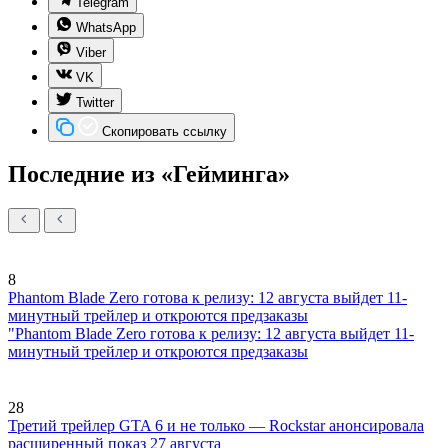
Telegram
WhatsApp
Viber
VK
Twitter
Скопировать ссылку
Последние из «Гейминга»
8
Phantom Blade Zero готова к релизу: 12 августа выйдет 11-
минутный трейлер и откроются предзаказы
"Phantom Blade Zero готова к релизу: 12 августа выйдет 11-
минутный трейлер и откроются предзаказы
28
Третий трейлер GTA 6 и не только — Rockstar анонсировала
расширенный показ 27 августа