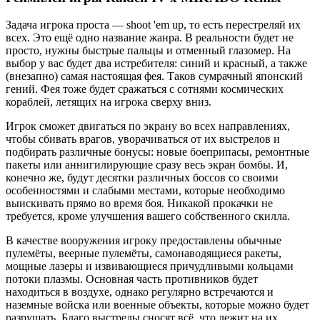
Задача игрока проста — shoot 'em up, то есть перестреляй их
всех. Это ещё одно название жанра. В реальности будет не
просто, нужны быстрые пальцы и отменный глазомер. На
выбор у вас будет два истребителя: синий и красный, а также
(внезапно) самая настоящая фея. Таков сумрачный японский
гений. Фея тоже будет сражаться с сотнями космических
кораблей, летящих на игрока сверху вниз.
Игрок сможет двигаться по экрану во всех направлениях,
чтобы сбивать врагов, уворачиваться от их выстрелов и
подбирать различные бонусы: новые боеприпасы, ремонтные
пакеты или аннигилирующие сразу весь экран бомбы. И,
конечно же, будут десятки различных боссов со своими
особенностями и слабыми местами, которые необходимо
выискивать прямо во время боя. Никакой прокачки не
требуется, кроме улучшения вашего собственного скилла.
В качестве вооружения игроку предоставлены обычные
пулемёты, веерные пулемёты, самонаводящиеся ракеты,
мощные лазеры и извивающиеся причудливыми кольцами
потоки плазмы. Основная часть противников будет
находиться в воздухе, однако регулярно встречаются и
наземные войска или военные объекты, которые можно будет
разрушать. Благо выстрелы сносят всё, что лежит на их