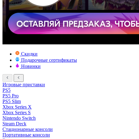
Скидки
Подарочные сертификаты
Новинки
Игровые приставки
PS5
PS5 Pro
PS5 Slim
Xbox Series X
Xbox Series S
Nintendo Switch
Steam Deck
Стационарные консоли
Портативные консоли