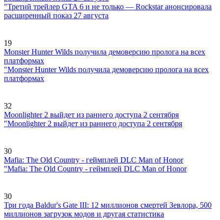
"Третий трейлер GTA 6 и не только — Rockstar анонсировала
расширенный показ 27 августа
19
Monster Hunter Wilds получила демоверсию пролога на всех
платформах
"Monster Hunter Wilds получила демоверсию пролога на всех
платформах
32
Moonlighter 2 выйдет из раннего доступа 2 сентября
"Moonlighter 2 выйдет из раннего доступа 2 сентября
30
Mafia: The Old Country - геймплей DLC Man of Honor
"Mafia: The Old Country - геймплей DLC Man of Honor
30
Три года Baldur's Gate III: 12 миллионов смертей Зевлора, 500
миллионов загрузок модов и другая статистика