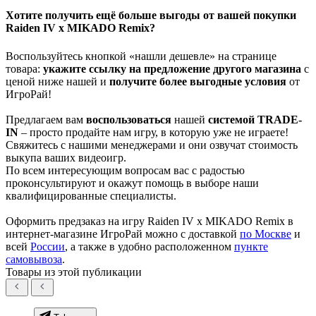
Хотите получить ещё больше выгоды от вашей покупки
Raiden IV x MIKADO Remix?
Воспользуйтесь кнопкой «нашли дешевле» на странице
товара:
укажите ссылку на
предложение другого м
агазин
а
с
ценой ниже нашей и
получите более выгодные условия
от
ИгроРай!
Предлагаем вам
воспользоваться
нашей
системой TRADE-
IN
– просто продайте нам игру, в которую уже не играете!
Свяжитесь с нашими менеджерами и они озвучат стоимость
выкупа ваших видеоигр.
По всем интересующим вопросам вас с радостью
проконсультируют и окажут помощь в выборе наши
квалифицированные специалисты.
Оформить предзаказ на игру Raiden IV x MIKADO Remix в
интернет-магазине ИгроРай можно с доставкой
по Москве
и
всей
России
, а также в удобно расположенном
пункте
самовывоза
.
Товары из этой публикации