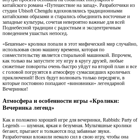
китайского романа «Путешествие на запад». Разработчики из
студии Ubisoft Chengdu вдохновлялись традиционными
китайскими образами и старались объединить восточные и
западные культуры, сочетая невероятно важные для всей
Поднебесной традиции с радостным и эксцентричным
поведением ушастых непосед.
«Бешеные» кролики попали в этот мифический мир случайно,
использовав свою машину времени, которая по
совместительству является стиральной машинкой. Впрочем,
как только вы запустите эту игру в кругу друзей, любые
сюжетные повороты очень быстро уйдут на второй план и все
с головой погрузятся в атмосферу сумасшедших кроличьих
приключений! Всех будут волновать только передряги, в
которые постоянно попадают «виновники» легендарной
Вечеринки!
Атмосфера и особенности игры «Кролики:
Вечеринка легенд»
Как и положено хорошей игре для вечеринки, Rabbids: Party of
Legends — шумная, яркая и безумная. Мультяшные кролики
бегают, прыгают и толкаются под забавные звуки.
Разработчики вложили немало сил в свою игру, чтобы она