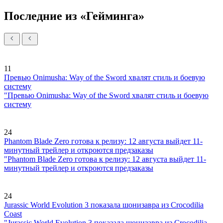
Последние из «Гейминга»
11
Превью Onimusha: Way of the Sword хвалят стиль и боевую
систему
"Превью Onimusha: Way of the Sword хвалят стиль и боевую
систему
24
Phantom Blade Zero готова к релизу: 12 августа выйдет 11-
минутный трейлер и откроются предзаказы
"Phantom Blade Zero готова к релизу: 12 августа выйдет 11-
минутный трейлер и откроются предзаказы
24
Jurassic World Evolution 3 показала шонизавра из Crocodilia
Coast
"Jurassic World Evolution 3 показала шонизавра из Crocodilia