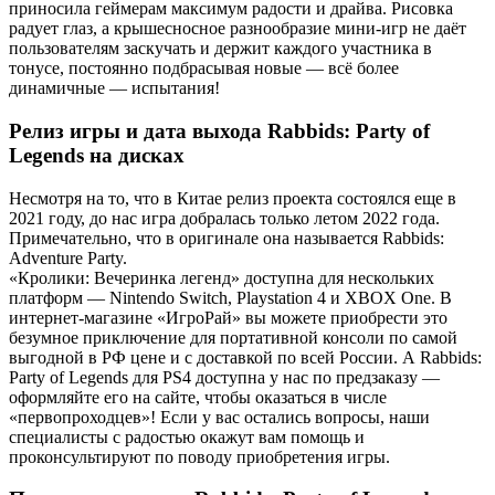
приносила геймерам максимум радости и драйва. Рисовка
радует глаз, а крышесносное разнообразие мини-игр не даёт
пользователям заскучать и держит каждого участника в
тонусе, постоянно подбрасывая новые — всё более
динамичные — испытания!
Релиз игры и дата выхода Rabbids: Party of
Legends на дисках
Несмотря на то, что в Китае релиз проекта состоялся еще в
2021 году, до нас игра добралась только летом 2022 года.
Примечательно, что в оригинале она называется Rabbids:
Adventure Party.
«Кролики: Вечеринка легенд» доступна для нескольких
платформ — Nintendo Switch, Playstation 4 и XBOX One. В
интернет-магазине «ИгроРай» вы можете приобрести это
безумное приключение для портативной консоли по самой
выгодной в РФ цене и с доставкой по всей России. А Rabbids:
Party of Legends для PS4 доступна у нас по предзаказу —
оформляйте его на сайте, чтобы оказаться в числе
«первопроходцев»! Если у вас остались вопросы, наши
специалисты с радостью окажут вам помощь и
проконсультируют по поводу приобретения игры.