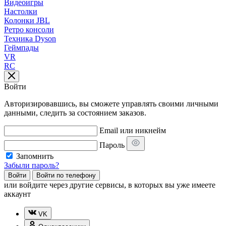
Видеоигры
Настолки
Колонки JBL
Ретро консоли
Техника Dyson
Геймпады
VR
RC
Войти
Авторизировавшись, вы сможете управлять своими личными
данными, следить за состоянием заказов.
Email или никнейм
Пароль
Запомнить
Забыли пароль?
Войти
Войти по телефону
или
войдите через другие сервисы, в которых вы уже имеете
аккаунт
VK