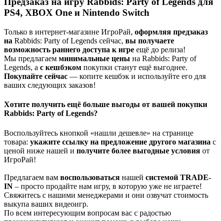
Предзаказ на игру Rabbids: Party of Legends для
PS4, XBOX One и Nintendo Switch
Только в интернет-магазине ИгроРай,
оформляя предзаказ
на
Rabbids: Party of Legends сейчас,
вы получаете
возможность раннего доступа к игре
ещё до релиза!
Мы предлагаем
минимальные цены
на Rabbids: Party of
Legends, а
с кешбэком
покупки станут ещё выгоднее.
Покупайте сейчас
— копите кешбэк и используйте его для
ваших следующих заказов!
Хотите получить ещё больше выгоды от вашей покупки
Rabbids: Party of Legends?
Воспользуйтесь кнопкой «нашли дешевле» на странице
товара:
укажите ссылку на
предложение другого м
агазин
а
с
ценой ниже нашей и
получите более выгодные условия
от
ИгроРай!
Предлагаем вам
воспользоваться
нашей
системой TRADE-
IN
– просто продайте нам игру, в которую уже не играете!
Свяжитесь с нашими менеджерами и они озвучат стоимость
выкупа ваших видеоигр.
По всем интересующим вопросам вас с радостью