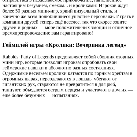
настоящим безумием, смехом... и кроликами! Игроков ждут
более 50 разных мини-игр, яркий визуальный стиль, и
конечно же всем полюбившиеся ушастые персонажи. Играть в
компании друзей теперь ещё веселее, так что скорее зовите
друзей и родных — море положительных эмоций и отличное
времяпрепровождение вам гарантировано!
Геймплей игры «Кролики: Вечеринка легенд»
Rabbids: Party of Legends представляет собой сборник озорных
мини-игр, которые позволят игрокам опробовать свои
геймерские навыки в абсолютно разных состязаниях.
Одержимые весельем кролики катаются по горным хребтам в
огромных шарах, переодеваются в лошадь, убегают от
гигантских рук, стараются не превратиться в для рыб,
танцуют, объедаются острым перцем и участвуют в других —
ещё более безумных — испытаниях.