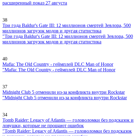
расширенный показ 27 августа
38
Три года Baldur's Gate III: 12 миллионов смертей Зевлора, 500
миллионов загрузок модов и другая статистика
"Три года Baldur's Gate III: 12 миллионов смертей Зевлора, 500
миллионов загрузок модов и другая статистика
40
Mafia: The Old Country - геймплей DLC Man of Honor
"Mafia: The Old Country - геймплей DLC Man of Honor
37
Midnight Club 5 отменили из-за конфликта внутри Rockstar
"Midnight Club 5 отменили из-за конфликта внутри Rockstar
34
Tomb Raider: Legacy of Atlantis — головоломки без подсказок и
ловушки, которые не прощают ошибок
"Tomb Raider: Legacy of Atlantis — головоломки без подсказок