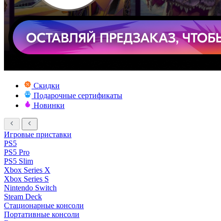
Скидки
Подарочные сертификаты
Новинки
Игровые приставки
PS5
PS5 Pro
PS5 Slim
Xbox Series X
Xbox Series S
Nintendo Switch
Steam Deck
Стационарные консоли
Портативные консоли