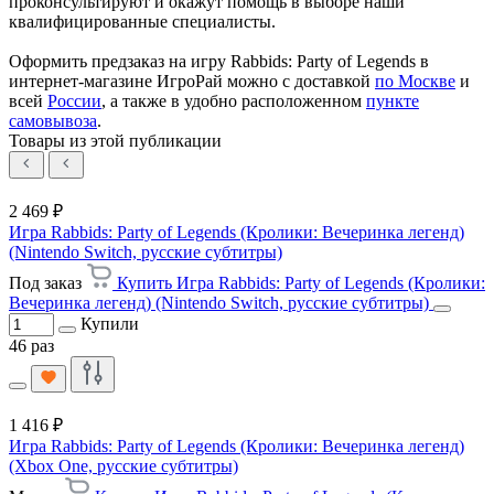
проконсультируют и окажут помощь в выборе наши
квалифицированные специалисты.
Оформить предзаказ на игру Rabbids: Party of Legends в
интернет-магазине ИгроРай можно с доставкой
по Москве
и
всей
России
, а также в удобно расположенном
пункте
самовывоза
.
Товары из этой публикации
2 469 ₽
Игра Rabbids: Party of Legends (Кролики: Вечеринка легенд)
(Nintendo Switch, русские субтитры)
Под заказ
Купить Игра Rabbids: Party of Legends (Кролики:
Вечеринка легенд) (Nintendo Switch, русские субтитры)
Купили
46 раз
1 416 ₽
Игра Rabbids: Party of Legends (Кролики: Вечеринка легенд)
(Xbox One, русские субтитры)