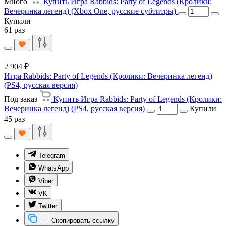
Много
Купить Игра Rabbids: Party of Legends (Кролики:
Вечеринка легенд) (Xbox One, русские субтитры)
Купили
61 раз
2 904 ₽
Игра Rabbids: Party of Legends (Кролики: Вечеринка легенд)
(PS4, русская версия)
Под заказ
Купить Игра Rabbids: Party of Legends (Кролики:
Вечеринка легенд) (PS4, русская версия)
Купили
45 раз
Telegram
WhatsApp
Viber
VK
Twitter
Скопировать ссылку