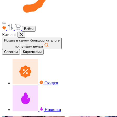
Войти
Каталог
Искать в самом большом каталоге
по лучшим ценам
Списком
Картинками
Скидки
Новинки