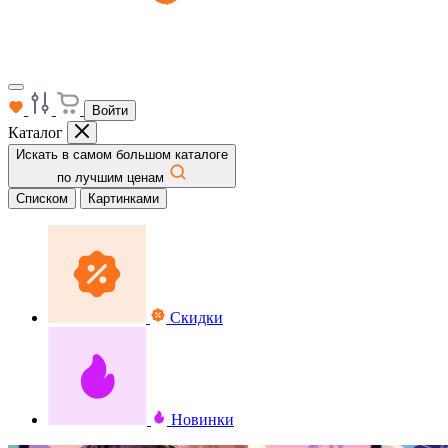
Войти
Каталог
Искать в самом большом каталоге
по лучшим ценам
Списком
Картинками
Скидки
Новинки