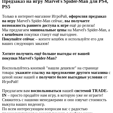
Предзаказ на игру Marvel's Spider-Man для PS4,
PS5
Только в интернет-магазине ИгроРай,
оформляя предзаказ
на игру
Marvel's Spider-Man сейчас,
вы получаете
возможность раннего доступа к игре
ещё до релиза!
Мы предлагаем
минимальные цены
на Marvel's Spider-Man, а
с кешбеком
покупки станут ещё выгоднее.
Покупайте сейчас
– копите кешбек и используйте его для
ваших следующих заказов!
Хотите получить ещё больше выгоды от вашей
покупки Marvel's Spider-Man?
Воспользуйтесь кнопкой "нашли дешевле" на странице
товара:
укажите ссылку на
предложение другого м
агазин
а
с
ценой ниже нашей и
получите более выгодные условия
от
ИгроРай!
Предлагаем вам
воспользоваться
нашей
системой TRADE-
IN
– просто продайте нам игру, в которую уже не играете!
Свяжитесь с нашими менеджерами и они озвучат стоимость
выкупа ваших видеоигр.
По всем интересующим вопросам вас с радостью