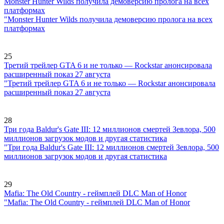
Monster Hunter Wilds получила демоверсию пролога на всех
платформах
"Monster Hunter Wilds получила демоверсию пролога на всех
платформах
25
Третий трейлер GTA 6 и не только — Rockstar анонсировала
расширенный показ 27 августа
"Третий трейлер GTA 6 и не только — Rockstar анонсировала
расширенный показ 27 августа
28
Три года Baldur's Gate III: 12 миллионов смертей Зевлора, 500
миллионов загрузок модов и другая статистика
"Три года Baldur's Gate III: 12 миллионов смертей Зевлора, 500
миллионов загрузок модов и другая статистика
29
Mafia: The Old Country - геймплей DLC Man of Honor
"Mafia: The Old Country - геймплей DLC Man of Honor