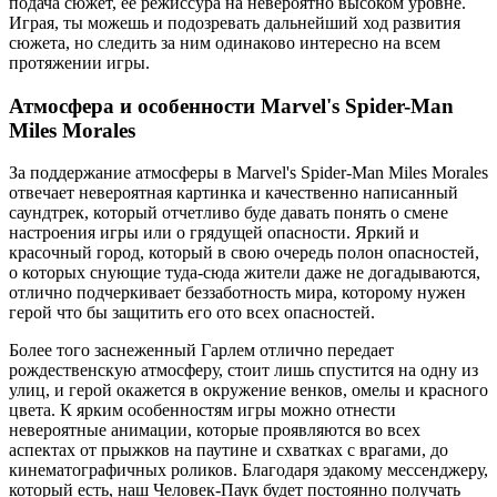
подача сюжет, ее режиссура на невероятно высоком уровне.
Играя, ты можешь и подозревать дальнейший ход развития
сюжета, но следить за ним одинаково интересно на всем
протяжении игры.
Атмосфера и особенности Marvel's Spider-Man
Miles Morales
За поддержание атмосферы в Marvel's Spider-Man Miles Morales
отвечает невероятная картинка и качественно написанный
саундтрек, который отчетливо буде давать понять о смене
настроения игры или о грядущей опасности. Яркий и
красочный город, который в свою очередь полон опасностей,
о которых снующие туда-сюда жители даже не догадываются,
отлично подчеркивает беззаботность мира, которому нужен
герой что бы защитить его ото всех опасностей.
Более того заснеженный Гарлем отлично передает
рождественскую атмосферу, стоит лишь спустится на одну из
улиц, и герой окажется в окружение венков, омелы и красного
цвета. К ярким особенностям игры можно отнести
невероятные анимации, которые проявляются во всех
аспектах от прыжков на паутине и схватках с врагами, до
кинематографичных роликов. Благодаря эдакому мессенджеру,
который есть, наш Человек-Паук будет постоянно получать