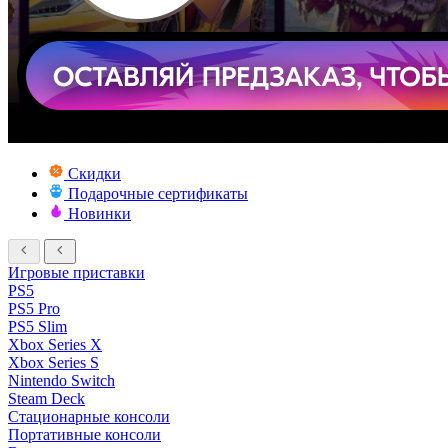
Скидки
Подарочные сертификаты
Новинки
Игровые приставки
PS5
PS5 Pro
PS5 Slim
Xbox Series X
Xbox Series S
Nintendo Switch
Steam Deck
Стационарные консоли
Портативные консоли