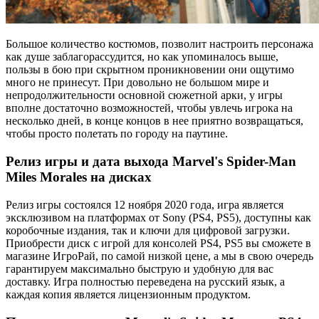
Большое количество костюмов, позволит настроить персонажа
как душе заблагорассудится, но как упоминалось выше,
пользы в бою при скрытном проникновении они ощутимо
много не принесут. При довольно не большом мире и
непродолжительности основной сюжетной арки, у игры
вполне достаточно возможностей, чтобы увлечь игрока на
несколько дней, в конце концов в нее приятно возвращаться,
чтобы просто полетать по городу на паутине.
Релиз игры и дата выхода Marvel's Spider-Man
Miles Morales на дисках
Релиз игры состоялся 12 ноября 2020 года, игра является
эксклюзивом на платформах от Sony (PS4, PS5), доступны как
коробочные издания, так и ключи для цифровой загрузки.
Приобрести диск с игрой для консолей PS4, PS5 вы сможете в
магазине ИгроРай, по самой низкой цене, а мы в свою очередь
гарантируем максимально быструю и удобную для вас
доставку. Игра полностью переведена на русский язык, а
каждая копия является лицензионным продуктом.