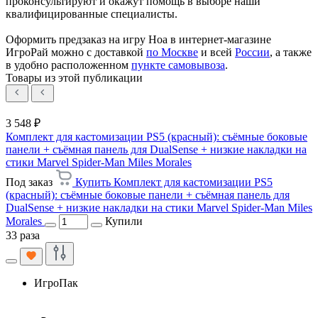
проконсультируют и окажут помощь в выборе наши
квалифицированные специалисты.
Оформить предзаказ на игру Hoa в интернет-магазине
ИгроРай можно с доставкой
по Москве
и всей
России
, а также
в удобно расположенном
пункте самовывоза
.
Товары из этой публикации
3 548 ₽
Комплект для кастомизации PS5 (красный): съёмные боковые
панели + съёмная панель для DualSense + низкие накладки на
стики Marvel Spider-Man Miles Morales
Под заказ
Купить Комплект для кастомизации PS5
(красный): съёмные боковые панели + съёмная панель для
DualSense + низкие накладки на стики Marvel Spider-Man Miles
Morales
Купили
33 раза
ИгроПак