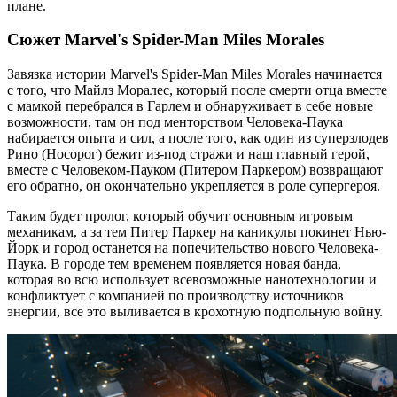
плане.
Сюжет Marvel's Spider-Man Miles Morales
Завязка истории Marvel's Spider-Man Miles Morales начинается
с того, что Майлз Моралес, который после смерти отца вместе
с мамкой перебрался в Гарлем и обнаруживает в себе новые
возможности, там он под менторством Человека-Паука
набирается опыта и сил, а после того, как один из суперзлодев
Рино (Носорог) бежит из-под стражи и наш главный герой,
вместе с Человеком-Пауком (Питером Паркером) возвращают
его обратно, он окончательно укрепляется в роле супергероя.
Таким будет пролог, который обучит основным игровым
механикам, а за тем Питер Паркер на каникулы покинет Нью-
Йорк и город останется на попечительство нового Человека-
Паука. В городе тем временем появляется новая банда,
которая во всю использует всевозможные нанотехнологии и
конфликтует с компанией по производству источников
энергии, все это выливается в крохотную подпольную войну.