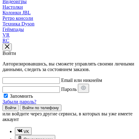
Видеоигры
Настолки
Колонки JBL
Ретро консоли
Техника Dyson
Геймпады
VR
RC
Войти
Авторизировавшись, вы сможете управлять своими личными
данными, следить за состоянием заказов.
Email или никнейм
Пароль
Запомнить
Забыли пароль?
Войти
Войти по телефону
или
войдите через другие сервисы, в которых вы уже имеете
аккаунт
VK