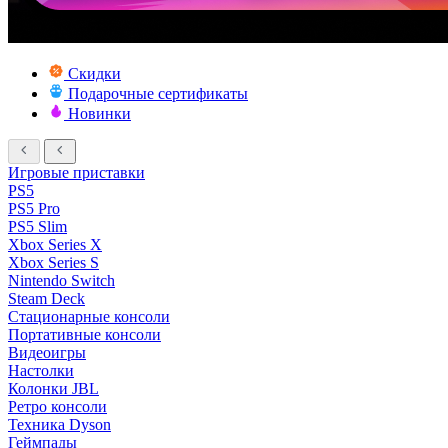
Скидки
Подарочные сертификаты
Новинки
Игровые приставки
PS5
PS5 Pro
PS5 Slim
Xbox Series X
Xbox Series S
Nintendo Switch
Steam Deck
Стационарные консоли
Портативные консоли
Видеоигры
Настолки
Колонки JBL
Ретро консоли
Техника Dyson
Геймпады