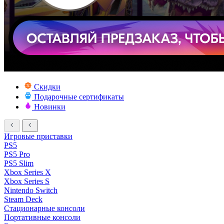
Скидки
Подарочные сертификаты
Новинки
Игровые приставки
PS5
PS5 Pro
PS5 Slim
Xbox Series X
Xbox Series S
Nintendo Switch
Steam Deck
Стационарные консоли
Портативные консоли