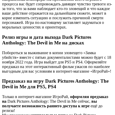
процесса вас будет сопровождать давящее чувство тревоги из-
за того, что за вами наблюдает кто-то зловещий и что каждое
ваше действие отражается на дальнейшем сюжете, может в
корне изменить ситуацию и послужить причиной смерти
персонажей. Игра по-настоящему заставляет задуматься о
моральных ценностях и ориентирах.
Релиз игры и дата выхода Dark Pictures
Anthology: The Devil in Me на дисках
Побороться за выживание в копии зловещего «Замка
убийств» вместе с пятью документалистами можно будет с 18
ноября 2022 года. Игра выйдет для PS5 и PS4. Оформляйте
предзаказ на этот интерактивный фильм ужасов по наиболее
выгодным для вас условиям в интернет-магазине «ИгроРай»!
Предзаказ на игру Dark Pictures Anthology: The
Devil in Me для PS5, PS4
Только в интернет-магазине ИгроРай,
оформляя предзаказ
на
Dark Pictures Anthology: The Devil in Me сейчас,
вы
получаете
возможность раннего доступа к игре
ещё до
релиза!