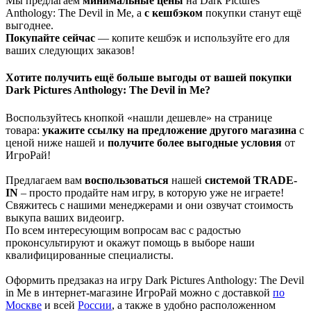
Мы предлагаем
минимальные цены
на Dark Pictures
Anthology: The Devil in Me, а
с кешбэком
покупки станут ещё
выгоднее.
Покупайте сейчас
— копите кешбэк и используйте его для
ваших следующих заказов!
Хотите получить ещё больше выгоды от вашей покупки
Dark Pictures Anthology: The Devil in Me?
Воспользуйтесь кнопкой «нашли дешевле» на странице
товара:
укажите ссылку на
предложение другого м
агазин
а
с
ценой ниже нашей и
получите более выгодные условия
от
ИгроРай!
Предлагаем вам
воспользоваться
нашей
системой TRADE-
IN
– просто продайте нам игру, в которую уже не играете!
Свяжитесь с нашими менеджерами и они озвучат стоимость
выкупа ваших видеоигр.
По всем интересующим вопросам вас с радостью
проконсультируют и окажут помощь в выборе наши
квалифицированные специалисты.
Оформить предзаказ на игру Dark Pictures Anthology: The Devil
in Me в интернет-магазине ИгроРай можно с доставкой
по
Москве
и всей
России
, а также в удобно расположенном