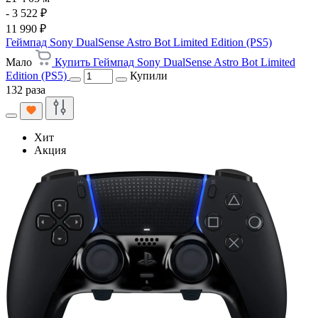
- 3 522 ₽
11 990 ₽
Геймпад Sony DualSense Astro Bot Limited Edition (PS5)
Мало
Купить Геймпад Sony DualSense Astro Bot Limited
Edition (PS5)
Купили
132 раза
Хит
Акция