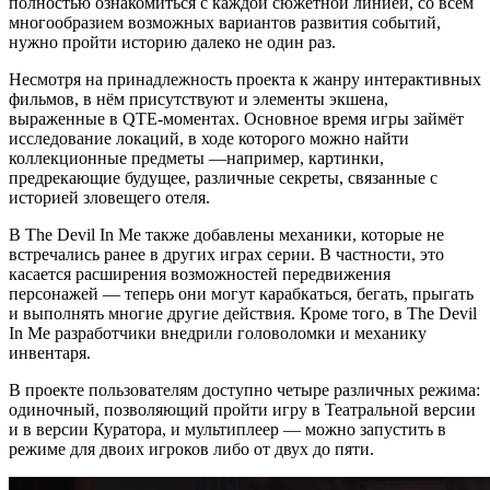
полностью ознакомиться с каждой сюжетной линией, со всем
многообразием возможных вариантов развития событий,
нужно пройти историю далеко не один раз.
Несмотря на принадлежность проекта к жанру интерактивных
фильмов, в нём присутствуют и элементы экшена,
выраженные в QTE-моментах. Основное время игры займёт
исследование локаций, в ходе которого можно найти
коллекционные предметы —например, картинки,
предрекающие будущее, различные секреты, связанные с
историей зловещего отеля.
В The Devil In Me также добавлены механики, которые не
встречались ранее в других играх серии. В частности, это
касается расширения возможностей передвижения
персонажей — теперь они могут карабкаться, бегать, прыгать
и выполнять многие другие действия. Кроме того, в The Devil
In Me разработчики внедрили головоломки и механику
инвентаря.
В проекте пользователям доступно четыре различных режима:
одиночный, позволяющий пройти игру в Театральной версии
и в версии Куратора, и мультиплеер — можно запустить в
режиме для двоих игроков либо от двух до пяти.