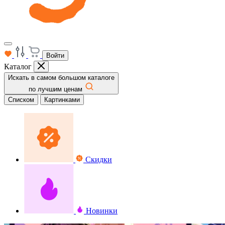
Войти
Каталог
Искать в самом большом каталоге
по лучшим ценам
Списком
Картинками
Скидки
Новинки