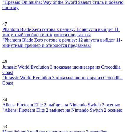
"Превью Onimusha: Way of the Sword хвалят стиль и боевую
систему
47
Phantom Blade Zero готова к релизу: 12 августа выйдет 11-
минутный трейлер и откроются предзаказы
"Phantom Blade Zero готова к релизу: 12 августа выйдет 11-
минутный трейлер и откроются предзаказы
46
Jurassic World Evolution 3 показала шонизавра из Crocodilia
Coast
"Jurassic World Evolution 3 показала шонизавра из Crocodilia
Coast
34
Aliens: Fireteam Elite 2 выйдет на Nintendo Switch 2 осенью
"Aliens: Fireteam Elite 2 выйдет на Nintendo Switch 2 осенью
53
Moonlighter 2 выйдет из раннего доступа 2 сентября