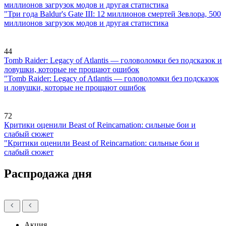
миллионов загрузок модов и другая статистика
"Три года Baldur's Gate III: 12 миллионов смертей Зевлора, 500
миллионов загрузок модов и другая статистика
44
Tomb Raider: Legacy of Atlantis — головоломки без подсказок и
ловушки, которые не прощают ошибок
"Tomb Raider: Legacy of Atlantis — головоломки без подсказок
и ловушки, которые не прощают ошибок
72
Критики оценили Beast of Reincarnation: сильные бои и
слабый сюжет
"Критики оценили Beast of Reincarnation: сильные бои и
слабый сюжет
Распродажа дня
Акция