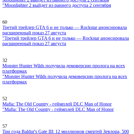
"Moonlighter 2 выйдет из раннего доступа 2 сентября
60
Третий трейлер GTA 6 и не только — Rockstar анонсировала
расширенный показ 27 августа
"Третий трейлер GTA 6 и не только — Rockstar анонсировала
расширенный показ 27 августа
32
Monster Hunter Wilds получила демоверсию пролога на всех
платформах
"Monster Hunter Wilds получила демоверсию пролога на всех
платформах
52
Mafia: The Old Country - геймплей DLC Man of Honor
"Mafia: The Old Country - геймплей DLC Man of Honor
57
Три года Baldur's Gate III: 12 миллионов смертей Зевлора, 500