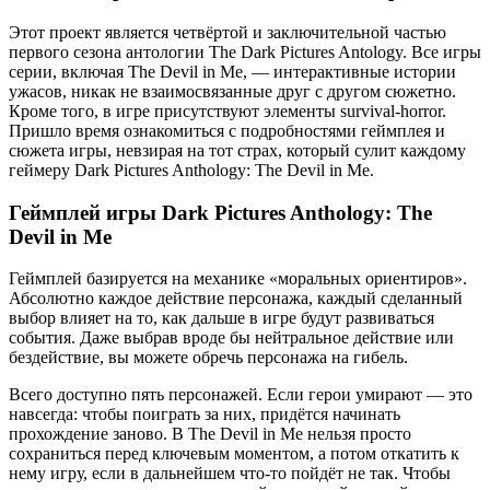
Этот проект является четвёртой и заключительной частью
первого сезона антологии The Dark Pictures Antology. Все игры
серии, включая The Devil in Me, — интерактивные истории
ужасов, никак не взаимосвязанные друг с другом сюжетно.
Кроме того, в игре присутствуют элементы survival-horror.
Пришло время ознакомиться с подробностями геймплея и
сюжета игры, невзирая на тот страх, который сулит каждому
геймеру Dark Pictures Anthology: The Devil in Me.
Геймплей игры Dark Pictures Anthology: The
Devil in Me
Геймплей базируется на механике «моральных ориентиров».
Абсолютно каждое действие персонажа, каждый сделанный
выбор влияет на то, как дальше в игре будут развиваться
события. Даже выбрав вроде бы нейтральное действие или
бездействие, вы можете обречь персонажа на гибель.
Всего доступно пять персонажей. Если герои умирают — это
навсегда: чтобы поиграть за них, придётся начинать
прохождение заново. В The Devil in Me нельзя просто
сохраниться перед ключевым моментом, а потом откатить к
нему игру, если в дальнейшем что-то пойдёт не так. Чтобы