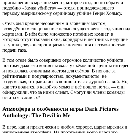
приглашение в мрачное место, которое создано по образу и
подобию «Замка убийств» — отеля, принадлежавшего
первому американскому серийному убийце Генри Холмсу.
Отель был крайне необычным и зловещим местом,
возведённым специально с целью осуществлять злодеяния над
жертвами. В нём было множество потайных комнат, в
которых отсутствовали окна, коридоры и лестницы, ведущие
в тупики, звуконепроницаемые помещения с возможностью
подачи газа.
В том отеле было совершено огромное количество убийств,
поэтому даже его копия вызвала у съёмочной группы интерес
и показалась отличным местом для съёмок. В погоне за
рейтингами и популярностью, документалисты, не
раздумывая, отправились в копию отеля с дурной славой. Но,
как это водится, в какой-то момент всё пошло не так — они
обнаружили, что за ними следят. Смогут ли члены команды
остаться в живых?
Атмосфера и особенности игры Dark Pictures
Anthology: The Devil in Me
В игре, как и практически в любом хорроре, царит мрачная и
напряженная атмосфера. На протяжении всего игрового