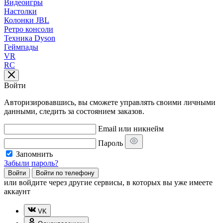
Видеоигры
Настолки
Колонки JBL
Ретро консоли
Техника Dyson
Геймпады
VR
RC
Войти
Авторизировавшись, вы сможете управлять своими личными
данными, следить за состоянием заказов.
Email или никнейм
Пароль
Запомнить
Забыли пароль?
Войти
Войти по телефону
или
войдите через другие сервисы, в которых вы уже имеете
аккаунт
VK