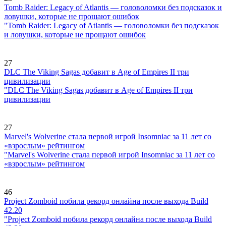
Tomb Raider: Legacy of Atlantis — головоломки без подсказок и
ловушки, которые не прощают ошибок
"Tomb Raider: Legacy of Atlantis — головоломки без подсказок
и ловушки, которые не прощают ошибок
27
DLC The Viking Sagas добавит в Age of Empires II три
цивилизации
"DLC The Viking Sagas добавит в Age of Empires II три
цивилизации
27
Marvel's Wolverine стала первой игрой Insomniac за 11 лет со
«взрослым» рейтингом
"Marvel's Wolverine стала первой игрой Insomniac за 11 лет со
«взрослым» рейтингом
46
Project Zomboid побила рекорд онлайна после выхода Build
42.20
"Project Zomboid побила рекорд онлайна после выхода Build