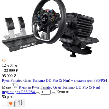
12 ч 07 м
- 33 999 ₽
95 990 ₽
Руль Fanatec Gran Turismo DD Pro (5 Nm) + педали для PS5/PS4
Мало
Купить Руль Fanatec Gran Turismo DD Pro (5 Nm) +
педали для PS5/PS4
Купили
50 раз