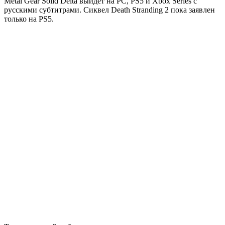
Metal Gear Solid Delta выйдет на PC, PS5 и Xbox Series с
русскими субтитрами. Сиквел Death Stranding 2 пока заявлен
только на PS5.