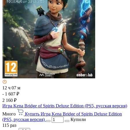
12 ч 07 м
- 1 607 ₽
2 160 ₽
Игра Kena Bridge of Spirits Deluxe Edition (PS5, русская версия)
Много
Купить Игра Kena Bridge of Spirits Deluxe Edition
(PS5, русская версия)
Купили
115 раз