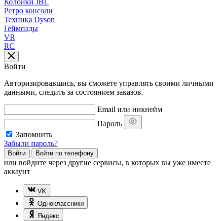
Колонки JBL
Ретро консоли
Техника Dyson
Геймпады
VR
RC
Войти
Авторизировавшись, вы сможете управлять своими личными
данными, следить за состоянием заказов.
Email или никнейм
Пароль
Запомнить
Забыли пароль?
Войти
Войти по телефону
или
войдите через другие сервисы, в которых вы уже имеете
аккаунт
VK
Одноклассники
Яндекс