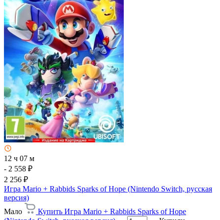
12 ч 07 м
- 2 558 ₽
2 256 ₽
Игра Mario + Rabbids Sparks of Hope (Nintendo Switch, русская
версия)
Мало
Купить Игра Mario + Rabbids Sparks of Hope