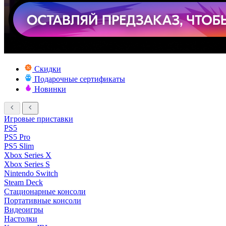
Скидки
Подарочные сертификаты
Новинки
Игровые приставки
PS5
PS5 Pro
PS5 Slim
Xbox Series X
Xbox Series S
Nintendo Switch
Steam Deck
Стационарные консоли
Портативные консоли
Видеоигры
Настолки