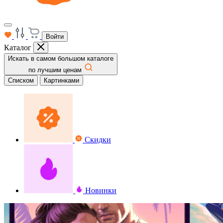
Войти
Каталог
Искать в самом большом каталоге
по лучшим ценам
Списком
Картинками
Скидки
Новинки