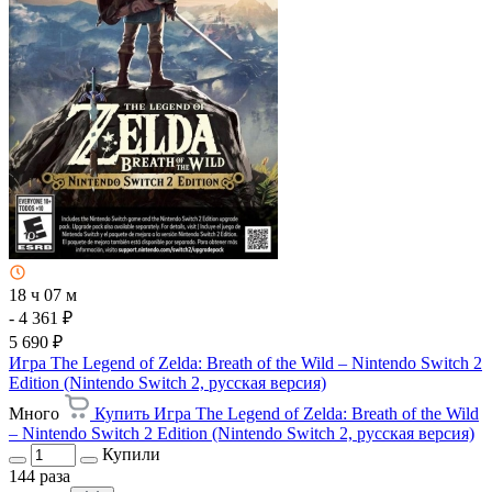
18 ч 07 м
- 4 361 ₽
5 690 ₽
Игра The Legend of Zelda: Breath of the Wild – Nintendo Switch 2
Edition (Nintendo Switch 2, русская версия)
Много
Купить Игра The Legend of Zelda: Breath of the Wild
– Nintendo Switch 2 Edition (Nintendo Switch 2, русская версия)
Купили
144 раза