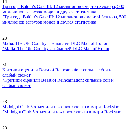
14
Три года Baldur's Gate III: 12 миллионов смертей Зевлора, 500
миллионов загрузок модов и другая статистика
"Три года Baldur's Gate III: 12 миллионов смертей Зевлора, 500
миллионов загрузок модов и другая статистика
23
Mafia: The Old Country - геймплей DLC Man of Honor
"Mafia: The Old Country - геймплей DLC Man of Honor
31
Критики оценили Beast of Reincarnation: сильные бои и
слабый сюжет
"Критики оценили Beast of Reincarnation: сильные бои и
слабый сюжет
23
Midnight Club 5 отменили из-за конфликта внутри Rockstar
"Midnight Club 5 отменили из-за конфликта внутри Rockstar
23