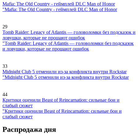
Mafia: The Old Country - геймплей DLC Man of Honor
"Mafia: The Old Country - геймплей DLC Man of Honor
29
Tomb Raider: Legacy of Atlantis — головоломки без подсказок и
ловушки, которые не прощают ошибок
"Tomb Raider: Legacy of Atlantis — головоломки без подсказок
и ловушки, которые не прощают ошибок
33
Midnight Club 5 отменили из-за конфликта внутри Rockstar
"Midnight Club 5 отменили из-за конфликта внутри Rockstar
44
Критики оценили Beast of Reincarnation: сильные бои и
слабый сюжет
"Критики оценили Beast of Reincarnation: сильные бои и
слабый сюжет
Распродажа дня