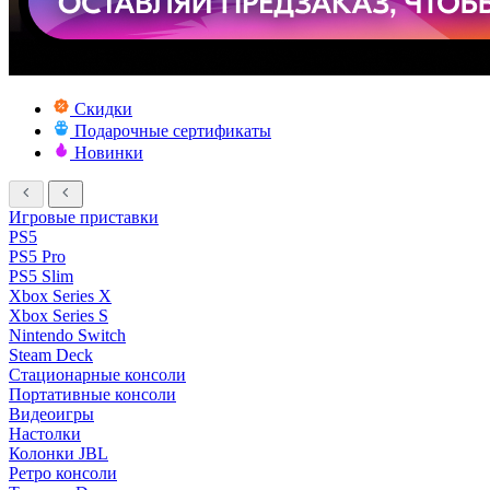
Скидки
Подарочные сертификаты
Новинки
Игровые приставки
PS5
PS5 Pro
PS5 Slim
Xbox Series X
Xbox Series S
Nintendo Switch
Steam Deck
Стационарные консоли
Портативные консоли
Видеоигры
Настолки
Колонки JBL
Ретро консоли