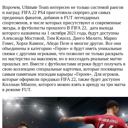
Впрочем, Ultimate Team интересен не только системой рангов
и наград: FIFA 22 PS4 приготовила сюрприз для самых
преданных фанатов, добавив в FUT легендарных
спортсменов, в числе которых присутствуют и современные
звезды, и футболисты прошлого В FIFA 22, дата выхода
которого назначена на 1 октября 2021 года, будут доступны
Александр Мостовой, Тим Кэхилл, Диего Милито, Марио
Гомес, Хорхе Кампос, Абеди Пеле и многие другие. Все они
объединены в категорию «Герои» и будут иметь уникальные
связки с другими игроками, что позволит не только раскрыть
их мастерство на максимум, но и воссоздать реальные матчи
прошлых лет. Вместе с футболистами игроки будут получать в
свою коллекцию специальные карточки, которые посвящены
самым памятным эпизодам карьеры «Героев». Для игроков,
которые оформили предзаказ FIFA 22, также будет доступен
Киллиан Мбаппе, которого можно взять в аренду на три матча
в режиме FUT.