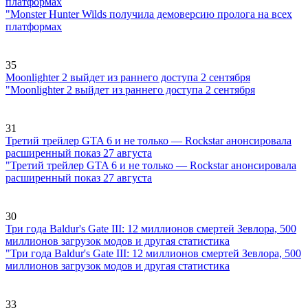
платформах
"Monster Hunter Wilds получила демоверсию пролога на всех
платформах
35
Moonlighter 2 выйдет из раннего доступа 2 сентября
"Moonlighter 2 выйдет из раннего доступа 2 сентября
31
Третий трейлер GTA 6 и не только — Rockstar анонсировала
расширенный показ 27 августа
"Третий трейлер GTA 6 и не только — Rockstar анонсировала
расширенный показ 27 августа
30
Три года Baldur's Gate III: 12 миллионов смертей Зевлора, 500
миллионов загрузок модов и другая статистика
"Три года Baldur's Gate III: 12 миллионов смертей Зевлора, 500
миллионов загрузок модов и другая статистика
33