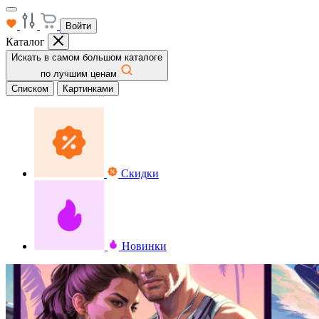
Войти
Каталог
Искать в самом большом каталоге
по лучшим ценам
Списком
Картинками
Скидки
Новинки