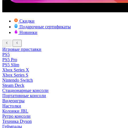
Скидки
Подарочные сертификаты
Новинки
Игровые приставки
PS5
PS5 Pro
PS5 Slim
Xbox Series X
Xbox Series S
Nintendo Switch
Steam Deck
Стационарные консоли
Портативные консоли
Видеоигры
Настолки
Колонки JBL
Ретро консоли
Техника Dyson
Геймпады