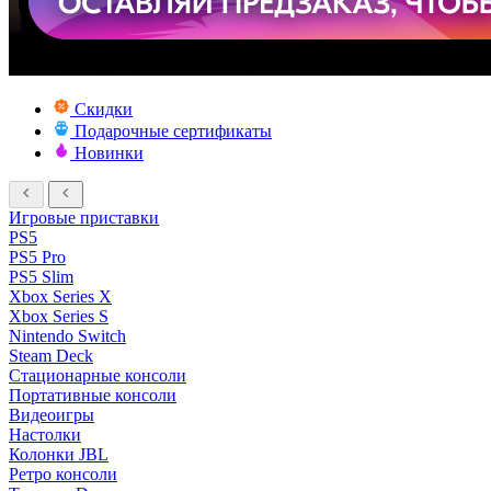
Скидки
Подарочные сертификаты
Новинки
Игровые приставки
PS5
PS5 Pro
PS5 Slim
Xbox Series X
Xbox Series S
Nintendo Switch
Steam Deck
Стационарные консоли
Портативные консоли
Видеоигры
Настолки
Колонки JBL
Ретро консоли