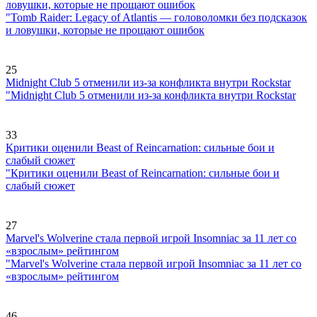
ловушки, которые не прощают ошибок
"Tomb Raider: Legacy of Atlantis — головоломки без подсказок
и ловушки, которые не прощают ошибок
25
Midnight Club 5 отменили из-за конфликта внутри Rockstar
"Midnight Club 5 отменили из-за конфликта внутри Rockstar
33
Критики оценили Beast of Reincarnation: сильные бои и
слабый сюжет
"Критики оценили Beast of Reincarnation: сильные бои и
слабый сюжет
27
Marvel's Wolverine стала первой игрой Insomniac за 11 лет со
«взрослым» рейтингом
"Marvel's Wolverine стала первой игрой Insomniac за 11 лет со
«взрослым» рейтингом
46