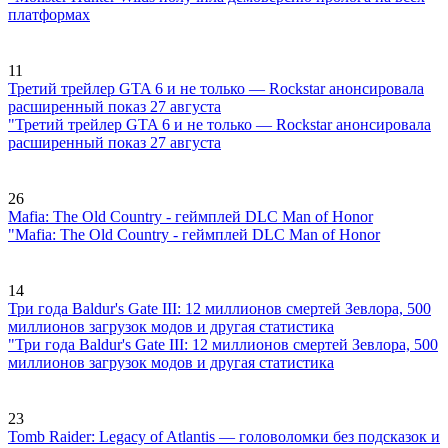
платформах
11
Третий трейлер GTA 6 и не только — Rockstar анонсировала
расширенный показ 27 августа
"Третий трейлер GTA 6 и не только — Rockstar анонсировала
расширенный показ 27 августа
26
Mafia: The Old Country - геймплей DLC Man of Honor
"Mafia: The Old Country - геймплей DLC Man of Honor
14
Три года Baldur's Gate III: 12 миллионов смертей Зевлора, 500
миллионов загрузок модов и другая статистика
"Три года Baldur's Gate III: 12 миллионов смертей Зевлора, 500
миллионов загрузок модов и другая статистика
23
Tomb Raider: Legacy of Atlantis — головоломки без подсказок и