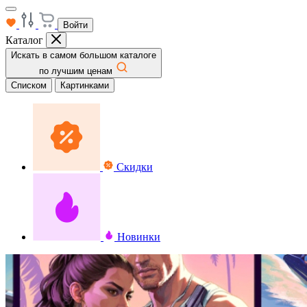
Войти
Каталог
Искать в самом большом каталоге
по лучшим ценам
Списком
Картинками
Скидки
Новинки