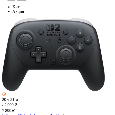
Хит
Акция
20 ч 21 м
- 2 099 ₽
7 890 ₽