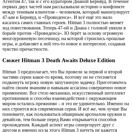
Агентом 47, так и с его куратором Дианой Бернвуд. В течение
первых двух частей нам рассказывали историю о конфликте
между теневым клиентом – человеком, который манипулирует
47-ым и Бернвуд, и «Провиденса». И всё ещё это мало
касалось самих главных героев. Hitman 3 полностью меняет
ход повествования. Теперь 47-ой и Диана с головой увязли в
борьбе против «Провиденса». IO берёт за основу огромную
многоуровневую песочницу, на которой строились прошлые
игры, и добавляет к ней что-то новое и интересное, создавая
чувство причастности.
Сюжет Hitman 3 Death Awaits Deluxe Edition
Hitman 3 предполагает, что Вы провели за первой и второй
частями серии какое-то время, поэтому он не стесняется
подкинуть игроку новую запутанную задачку. Приготовьтесь
найти своим знаниям и навыкам ассасина совершенно новое
применение. Все стелс-механики, искусственный интеллект
противников и способы взаимодействия с окружающим
миром остались прежними – и это не удивительно. Именно на
них строится вся современная серия. И всё же, чем лучше Вы
понимаете, как пользоваться обширным арсеналом оружия и
девайсов, тем больше перед Вами открывается способов
прохождения. Каждый аспект игры синергирует друг с
другом и именно из-за этого Hitman 3 ничуть не кажется