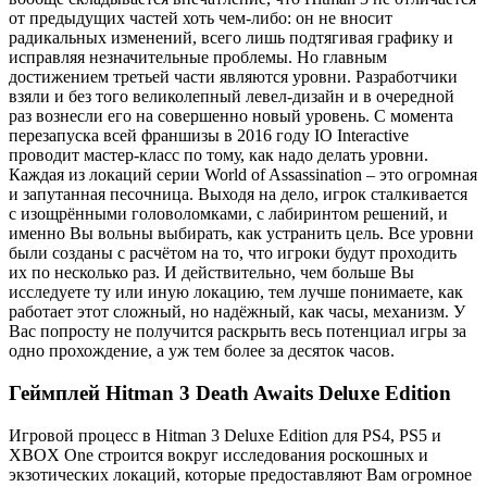
от предыдущих частей хоть чем-либо: он не вносит
радикальных изменений, всего лишь подтягивая графику и
исправляя незначительные проблемы. Но главным
достижением третьей части являются уровни. Разработчики
взяли и без того великолепный левел-дизайн и в очередной
раз вознесли его на совершенно новый уровень. С момента
перезапуска всей франшизы в 2016 году IO Interactive
проводит мастер-класс по тому, как надо делать уровни.
Каждая из локаций серии World of Assassination – это огромная
и запутанная песочница. Выходя на дело, игрок сталкивается
с изощрёнными головоломками, с лабиринтом решений, и
именно Вы вольны выбирать, как устранить цель. Все уровни
были созданы с расчётом на то, что игроки будут проходить
их по несколько раз. И действительно, чем больше Вы
исследуете ту или иную локацию, тем лучше понимаете, как
работает этот сложный, но надёжный, как часы, механизм. У
Вас попросту не получится раскрыть весь потенциал игры за
одно прохождение, а уж тем более за десяток часов.
Геймплей Hitman 3 Death Awaits Deluxe Edition
Игровой процесс в Hitman 3 Deluxe Edition для PS4, PS5 и
XBOX One строится вокруг исследования роскошных и
экзотических локаций, которые предоставляют Вам огромное