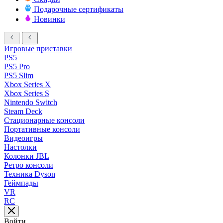
Подарочные сертификаты
Новинки
Игровые приставки
PS5
PS5 Pro
PS5 Slim
Xbox Series X
Xbox Series S
Nintendo Switch
Steam Deck
Стационарные консоли
Портативные консоли
Видеоигры
Настолки
Колонки JBL
Ретро консоли
Техника Dyson
Геймпады
VR
RC
Войти