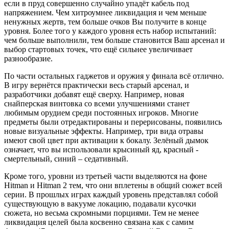
если в пруд совершенно случайно упадёт кабель под
напряжением. Чем хитроумнее ликвидация и чем меньше
ненужных жертв, тем больше очков Вы получите в конце
уровня. Более того у каждого уровня есть набор испытаний:
чем больше выполнили, тем больше становится Ваш арсенал и
выбор стартовых точек, что ещё сильнее увеличивает
разнообразие.
По части остальных гаджетов и оружия у финала всё отлично.
В игру вернётся практически весь старый арсенал, и
разработчики добавят ещё сверху. Например, новая
снайперская винтовка со всеми улучшениями станет
любимым орудием среди постоянных игроков. Многие
предметы были отредактированы и перерисованы, появились
новые визуальные эффекты. Например, три вида отравы
имеют свой цвет при активации к бокалу. Зелёный дымок
означает, что вы использовали крысиный яд, красный -
смертельный, синий – седативный.
Кроме того, уровни из третьей части выделяются на фоне
Hitman и Hitman 2 тем, что они вплетены в общий сюжет всей
серии. В прошлых играх каждый уровень представлял собой
существующую в вакууме локацию, подавали кусочки
сюжета, но весьма скромными порциями. Тем не менее
ликвидация целей была косвенно связана как с самим