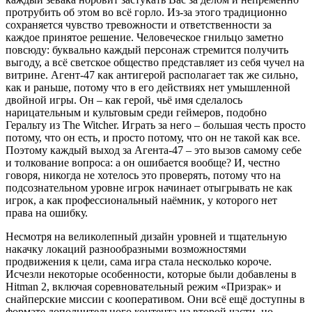
протрубить об этом во всё горло. Из-за этого традиционно
сохраняется чувство тревожности и ответственности за
каждое принятое решение. Человеческое гнильцо заметно
повсюду: буквально каждый персонаж стремится получить
выгоду, а всё светское общество представляет из себя чучел на
витрине. Агент-47 как антигерой располагает так же сильно,
как и раньше, потому что в его действиях нет умышленной
двойной игры. Он – как герой, чьё имя сделалось
нарицательным и культовым среди геймеров, подобно
Геральту из The Witcher. Играть за него – большая честь просто
потому, что он есть, и просто потому, что он не такой как все.
Поэтому каждый выход за Агента-47 – это вызов самому себе
и толкование вопроса: а он ошибается вообще? И, честно
говоря, никогда не хотелось это проверять, потому что на
подсознательном уровне игрок начинает отыгрывать не как
игрок, а как профессиональный наёмник, у которого нет
права на ошибку.
Несмотря на великолепный дизайн уровней и тщательную
накачку локаций разнообразными возможностями
продвижения к цели, сама игра стала несколько короче.
Исчезли некоторые особенности, которые были добавлены в
Hitman 2, включая соревновательный режим «Призрак» и
снайперские миссии с кооперативом. Они всё ещё доступны в
формате дополнительного контента из второй части, но