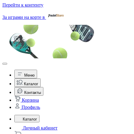
Перейти к контенту
За играми на корте в
Меню
Каталог
Контакты
Корзина
Профиль
Каталог
Личный кабинет