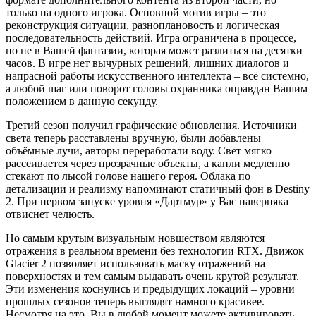
только на одного игрока. Основной мотив игры – это
реконструкция ситуации, разноплановость и логическая
последовательность действий. Игра ограничена в процессе,
но не в Вашей фантазии, которая может разлиться на десятки
часов. В игре нет вычурных решений, лишних диалогов и
напрасной работы искусственного интеллекта – всё системно,
а любой шаг или поворот головы охранника оправдан Вашим
положением в данную секунду.
Третий сезон получил графические обновления. Источники
света теперь расставлены вручную, были добавлены
объёмные лучи, авторы переработали воду. Свет мягко
рассеивается через прозрачные объекты, а капли медленно
стекают по лысой голове нашего героя. Облака по
детализации и реализму напоминают статичный фон в Destiny
2. При первом запуске уровня «Дартмур» у Вас наверняка
отвиснет челюсть.
Но самым крутым визуальным новшеством являются
отражения в реальном времени без технологии RTX. Движок
Glacier 2 позволяет использовать маску отражений на
поверхностях и тем самым выдавать очень крутой результат.
Эти изменения коснулись и предыдущих локаций – уровни
прошлых сезонов теперь выглядят намного красивее.
Несмотря на это, Вы в любой момент можете активировать