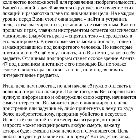
количество возможностей для проявления изобретательности.
Вашей главной задачей является скрупулёзное изучение этих
локаций и разработка плана по ликвидации цели. На каждом
уровне перед Вами стоит одна задача – найти и устранить
цель, затем эвакуироваться, оставшись незамеченным. Как и в
прошлых играх, главным инструментом остаётся классическая
маскировка (вырубить врага – спрятать тело – переодеться в
его экипировку). В некоторые места можно попасть, только
замаскировавшись под конкретного человека. Но некоторые
противники всё ещё могут понять, что Вы не тот, за кого себя
выдаёте. Отличным подспорьем станет особое зрение Агента
47 под названием инстинкт: с его помощью Вы не только
сможете видеть врагов сквозь стены, но и подсвечивать
интерактивные предметы.
Итак, цель нам известна, но для начала её нужно отыскать в
большой открытой локации. После того, как Вы собрали всю
нужную информацию и обнаружили свою жертву, начинается
самое интересное. Вы можете просто ликвидировать цель,
пристрелив или задушив её, либо прибегнуть к чему-то куда
более изобретательному, превратив убийство в искусство.
Игрок всё ещё остаётся инженером ситуации, который
запросто может инсценировать любую смерть, даже ту,
которая будет смешна из-за нелепости случившегося. Цель
любит остудить уставшие ноги в пруду? Вот будет неловко,