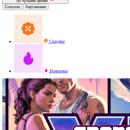
по лучшим ценам
Списком
Картинками
Скидки
Новинки