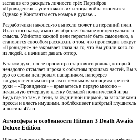
заставив его раскрыть личности трёх Партнёров
«Провиденса» – уничтожить их и тогда война окончится.
Однако у Константы есть козырь в рукаве...
Разработчики наконец-то вынесли сюжет на передний план.
Из-за этого каждая миссия обретает больше концептуального
смысла. Убийство каждой цели перестаёт быть самоцелью, а
становится способом рассказать о том, что происходит вокруг.
«Провиденс» не закрывает глаза на то, что Вы убили кого-то
из людей, а начинает давать отпор.
В таком духе, после просмотра стартового ролика, который
ненадолго отсылает игрока к событиям прошлых частей, Вы в
дуо со своим неигровым напарником, наперерез
государственным интригам и тёмным махинациям третьей
руки – «Провиденса» – врываетесь в первую миссию –
начальную отмершую клетку большой политической игры.
Ведь где-то там, в тени, за будничной ширмой, за заголовками
прессы и власть имущими, поблёскивает натёртый глушитель
и лысина 47-го...
Атмосфера и особенности Hitman 3 Death Awaits
Deluxe Edition
Hitman 3 просто обожает выбивать игрока из зоны комфорта –