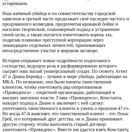
устаревшим.
Наш наёмный убийца и по совместительству городской
хамелеон в третьей части продолжает своё наследие чистого и
продуманного возмездия, предпочитая кровавой бойне и
насилию творческий, планомерный подход к устранению
своей цели, а также пытается изничтожить корень зла,
подрезав плавники преступной корпорации через
ликвидацию отдельных личностей, принимающих
непосредственное участие в мировом заговоре.
История открывает новые подробности подпольного
господства, ведущую роль в расформировании которого
сыграет наш лысый универсальный солдат. По сюжету Агент
47 и Диана Бернвуд – лучшие в мире убийцы, работающие на
MKA. По незнанию, они были наняты таинственным
клиентом, чтобы уничтожить ряд оперативников
«Провиденса» – секретной организации, работающей в
высших эшелонах власти. Глава «Провиденса», Константа,
находит подход к Диане и заключает с ней сделку:
уничтожить таинственного клиента и узнать о прошлом 47-го.
Но когда 47-й выясняет, что таинственный клиент – это Лукас
Грей, его потерянный друг детства, он и Диана принимают
другую сторону, чтобы выполнить старый договор:
уничтожить «Провиденс». Вместе им удастся взять Константу,