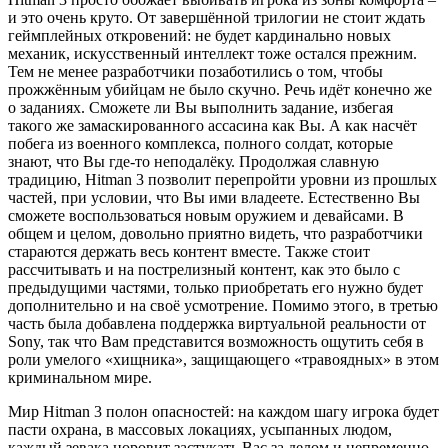
и это очень круто. От завершённой трилогии не стоит ждать
геймплейных откровений: не будет кардинально новых
механик, искусственный интеллект тоже остался прежним.
Тем не менее разработчики позаботились о том, чтобы
прожжённым убийцам не было скучно. Речь идёт конечно же
о заданиях. Сможете ли Вы выполнить задание, избегая
такого же замаскированного ассасина как Вы. А как насчёт
побега из военного комплекса, полного солдат, которые
знают, что Вы где-то неподалёку. Продолжая славную
традицию, Hitman 3 позволит перепройти уровни из прошлых
частей, при условии, что Вы ими владеете. Естественно Вы
сможете воспользоваться новым оружием и девайсами. В
общем и целом, довольно приятно видеть, что разработчики
стараются держать весь контент вместе. Также стоит
рассчитывать и на пострелизный контент, как это было с
предыдущими частями, только приобретать его нужно будет
дополнительно и на своё усмотрение. Помимо этого, в третью
часть была добавлена поддержка виртуальной реальности от
Sony, так что Вам представится возможность ощутить себя в
роли умелого «хищника», защищающего «травоядных» в этом
криминальном мире.
Мир Hitman 3 полон опасностей: на каждом шагу игрока будет
пасти охрана, в массовых локациях, усыпанных людом,
каждый зевака норовит застукать Вас за делом и непременно