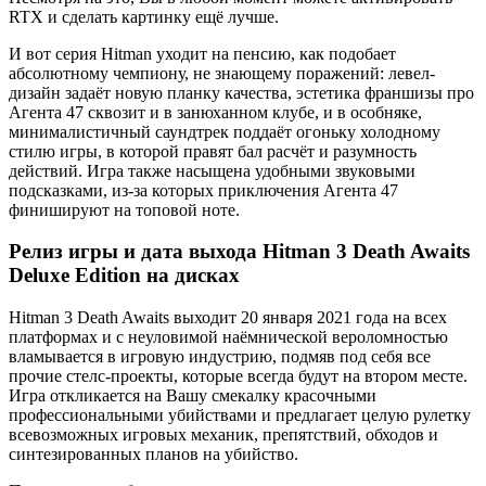
RTX и сделать картинку ещё лучше.
И вот серия Hitman уходит на пенсию, как подобает
абсолютному чемпиону, не знающему поражений: левел-
дизайн задаёт новую планку качества, эстетика франшизы про
Агента 47 сквозит и в занюханном клубе, и в особняке,
минималистичный саундтрек поддаёт огоньку холодному
стилю игры, в которой правят бал расчёт и разумность
действий. Игра также насыщена удобными звуковыми
подсказками, из-за которых приключения Агента 47
финишируют на топовой ноте.
Релиз игры и дата выхода Hitman 3 Death Awaits
Deluxe Edition на дисках
Hitman 3 Death Awaits выходит 20 января 2021 года на всех
платформах и с неуловимой наёмнической вероломностью
вламывается в игровую индустрию, подмяв под себя все
прочие стелс-проекты, которые всегда будут на втором месте.
Игра откликается на Вашу смекалку красочными
профессиональными убийствами и предлагает целую рулетку
всевозможных игровых механик, препятствий, обходов и
синтезированных планов на убийство.