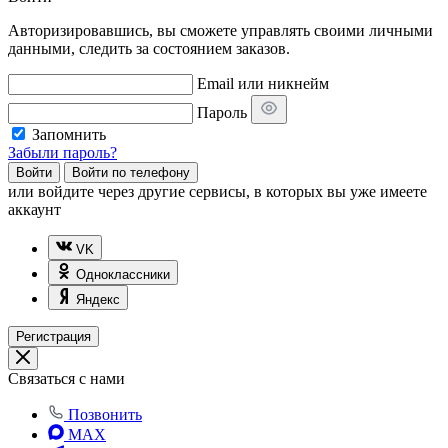
Авторизировавшись, вы сможете управлять своими личными
данными, следить за состоянием заказов.
Email или никнейм
Пароль
Запомнить
Забыли пароль?
Войти
Войти по телефону
или
войдите через другие сервисы, в которых вы уже имеете
аккаунт
VK
Одноклассники
Яндекс
Регистрация
Связаться с нами
Позвонить
MAX