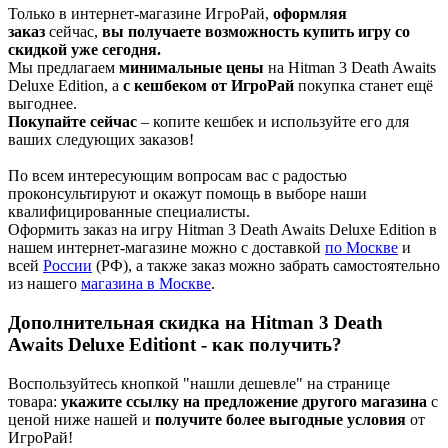
Только в интернет-магазине ИгроРай,
оформляя
заказ
сейчас,
вы получаете
возможность купить игру со
скидкой уже сегодня.
Мы предлагаем
минимальные цены
на Hitman 3 Death Awaits
Deluxe Edition, а
с кешбеком от ИгроРай
покупка станет ещё
выгоднее.
Покупайте сейчас
– копите кешбек и используйте его для
ваших следующих заказов!
По всем интересующим вопросам вас с радостью
проконсультируют и окажут помощь в выборе наши
квалифицированные специалисты.
Оформить заказ на игру Hitman 3 Death Awaits Deluxe Edition в
нашем интернет-магазине можно с доставкой
по Москве
и
всей
России
(РФ), а также заказ можно забрать самостоятельно
из нашего
м
агазина в Москве
.
Дополнительная скидка на Hitman 3 Death
Awaits Deluxe Editiont - как получить?
Воспользуйтесь кнопкой "нашли дешевле" на странице
товара:
укажите ссылку на предложение другого магазина
с
ценой ниже нашей и
получите более выгодные условия
от
ИгроРай!