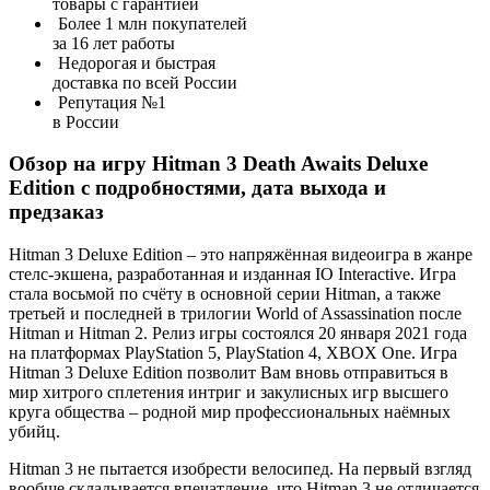
товары с гарантией
Более 1 млн покупателей
за 16 лет работы
Недорогая и быстрая
доставка по всей России
Репутация №1
в России
Обзор на игру Hitman 3 Death Awaits Deluxe
Edition с подробностями, дата выхода и
предзаказ
Hitman 3 Deluxe Edition – это напряжённая видеоигра в жанре
стелс-экшена, разработанная и изданная IO Interactive. Игра
стала восьмой по счёту в основной серии Hitman, а также
третьей и последней в трилогии World of Assassination после
Hitman и Hitman 2. Релиз игры состоялся 20 января 2021 года
на платформах PlayStation 5, PlayStation 4, XBOX One. Игра
Hitman 3 Deluxe Edition позволит Вам вновь отправиться в
мир хитрого сплетения интриг и закулисных игр высшего
круга общества – родной мир профессиональных наёмных
убийц.
Hitman 3 не пытается изобрести велосипед. На первый взгляд
вообще складывается впечатление, что Hitman 3 не отличается