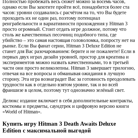
Полностью пробежать весь сюжет можно за восемь часов,
однако если Вы захотите пройти всё, понадобится более ста
часов: уровни создавались с расчётом на то, что Вы будете
проходить их не один раз, поэтому потенциал
реиграбельности и вариативности прохождения у Hitman 3
просто огромный. Стоит отдать игре должное, потому что
столь же качественных песочниц подобного типа, где
убийство – это самая настоящая головоломка, попросту нет на
рынке. Если Вы фанат серии, Hitman 3 Deluxe Edition не
станет для Вас разочарованием: берите и не пожалеете! Если в
первых двух играх дизайн уровней, простор для креатива и
экспериментов можно назвать качественными, то в третьей
части они просто великолепны. Hitman 3 завершает трилогию,
отвечая на все вопросы и обманывая ожидания в лучшую
сторону. Эта игра вознаградит Вас за готовность преодолевать
трудности как в отдельно взятом уровне, так и во всей
франшизе в целом, поэтому тут однозначно зелёный свет.
Делюкс издание включает в себя дополнительные контракты,
костюмы и предметы, саундтрек и цифровую версию книги
«World of Hitman».
Купить игру Hitman 3 Death Awaits Deluxe
Edition с максимальной выгодой