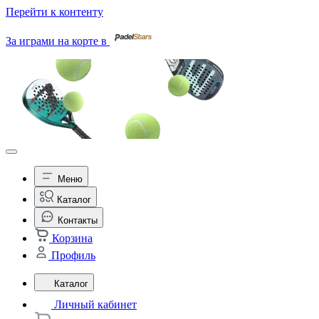
Перейти к контенту
За играми на корте в
Меню
Каталог
Контакты
Корзина
Профиль
Каталог
Личный кабинет