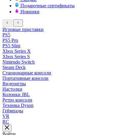
Подарочные сертификаты
Новинки
Игровые приставки
PS5
PS5 Pro
PS5 Slim
Xbox Series X
Xbox Series S
Nintendo Switch
Steam Deck
Стационарные консоли
Портативные консоли
Видеоигры
Настолки
Колонки JBL
Ретро консоли
Техника Dyson
Геймпады
VR
RC
Войти