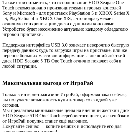
Также стоит отметить, что использование HDD Seagate One
Touch рекомендовано производителями игровых консолей
Sony и Microsoft - для приставок PlayStation 5 и XBOX Series X
| S, PlayStation 4 и XBOX One X/S, - что подразумевает
отличную синхронизацию диска с данными консолями.
Устройство будет несомненно актуально каждому обладателю
игровой приставки.
Поддержка интерфейса USB 3.0 означает невероятно быструю
передачу данных: будь то загрузка игры на приставке, или же
перенос больших массивов информации - внешний жёсткий
диск HDD Seagate 5 TB One Touch отлично покажет себя в
любой ситуации.
Максимальная выгода от ИгроРай
Только в интернет-магазине ИгроРай, оформляя заказ сейчас,
вы получаете возможность купить товар со скидкой уже
сегодня.
Мы предлагаем минимальные цены на внешний жёсткий диск
HDD Seagate 5TB One Touch серебристого цвета, а с кешбэком
от ИгроРай покупка станет ещё выгоднее.
Покупайте сейчас — копите кешбэк и используйте его для
ваших следующих заказов!