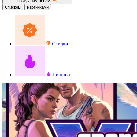
по лучшим ценам
Списком
Картинками
Скидки
Новинки