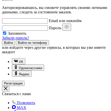
Авторизировавшись, вы сможете управлять своими личными
данными, следить за состоянием заказов.
Email или никнейм
Пароль
Запомнить
Забыли пароль?
Войти
Войти по телефону
или
войдите через другие сервисы, в которых вы уже имеете
аккаунт
VK
Одноклассники
Яндекс
Регистрация
Связаться с нами
Позвонить
MAX