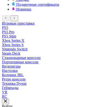
Подарочные сертификаты
Новинки
Игровые приставки
PS5
PS5 Pro
PS5 Slim
Xbox Series X
Xbox Series S
Nintendo Switch
Steam Deck
Стационарные консоли
Портативные консоли
Видеоигры
Настолки
Колонки JBL
Ретро консоли
Техника Dyson
Геймпады
VR
RC
Войти