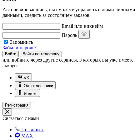
Авторизировавшись, вы сможете управлять своими личными
данными, следить за состоянием заказов.
Email или никнейм
Пароль
Запомнить
Забыли пароль?
Войти
Войти по телефону
или
войдите через другие сервисы, в которых вы уже имеете
аккаунт
VK
Одноклассники
Яндекс
Регистрация
Связаться с нами
Позвонить
MAX