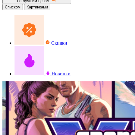
по лучшим ценам
Списком
Картинками
Скидки
Новинки