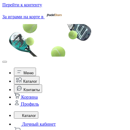
Перейти к контенту
За играми на корте в
Меню
Каталог
Контакты
Корзина
Профиль
Каталог
Личный кабинет