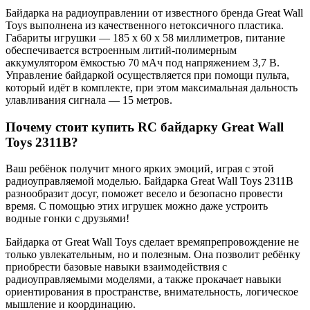
Байдарка на радиоуправлении от известного бренда Great Wall
Toys выполнена из качественного нетоксичного пластика.
Габариты игрушки — 185 х 60 х 58 миллиметров, питание
обеспечивается встроенным литий-полимерным
аккумулятором ёмкостью 70 мАч под напряжением 3,7 В.
Управление байдаркой осуществляется при помощи пульта,
который идёт в комплекте, при этом максимальная дальность
улавливания сигнала — 15 метров.
Почему стоит купить RC байдарку Great Wall
Toys 2311B?
Ваш ребёнок получит много ярких эмоций, играя с этой
радиоуправляемой моделью. Байдарка Great Wall Toys 2311B
разнообразит досуг, поможет весело и безопасно провести
время. С помощью этих игрушек можно даже устроить
водные гонки с друзьями!
Байдарка от Great Wall Toys сделает времяпрепровождение не
только увлекательным, но и полезным. Она позволит ребёнку
приобрести базовые навыки взаимодействия с
радиоуправляемыми моделями, а также прокачает навыки
ориентирования в пространстве, внимательность, логическое
мышление и координацию.