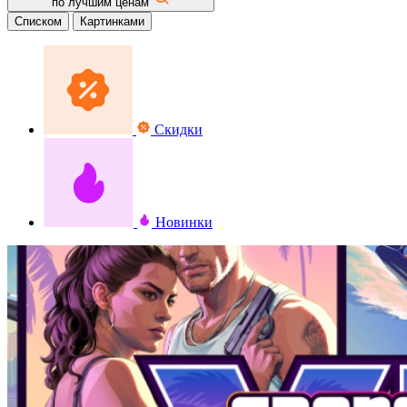
по лучшим ценам
Списком
Картинками
Скидки
Новинки