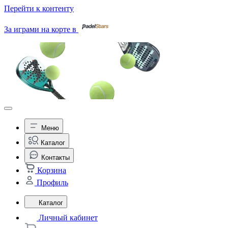
Перейти к контенту
За играми на корте в
Меню
Каталог
Контакты
Корзина
Профиль
Каталог
Личный кабинет