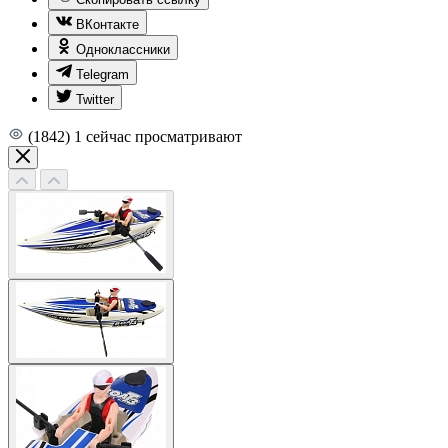
ВКонтакте
Одноклассники
Telegram
Twitter
(1842)
1
сейчас просматривают