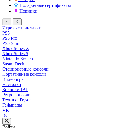
Подарочные сертификаты
Новинки
Игровые приставки
PS5
PS5 Pro
PS5 Slim
Xbox Series X
Xbox Series S
Nintendo Switch
Steam Deck
Стационарные консоли
Портативные консоли
Видеоигры
Настолки
Колонки JBL
Ретро консоли
Техника Dyson
Геймпады
VR
RC
Войти