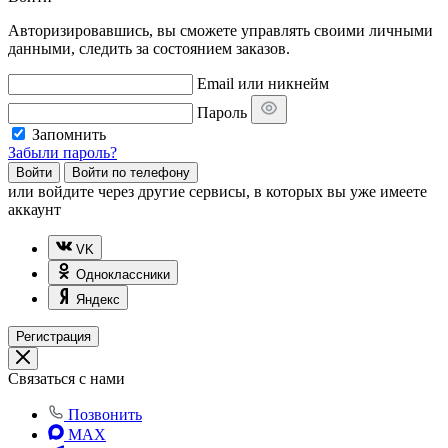
Авторизировавшись, вы сможете управлять своими личными
данными, следить за состоянием заказов.
Email или никнейм
Пароль
Запомнить
Забыли пароль?
Войти
Войти по телефону
или
войдите через другие сервисы, в которых вы уже имеете
аккаунт
VK
Одноклассники
Яндекс
Регистрация
Связаться с нами
Позвонить
MAX