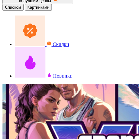
по лучшим ценам
Списком
Картинками
Скидки
Новинки