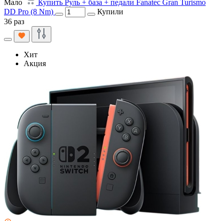
Мало
Купить Руль + база + педали Fanatec Gran Turismo
DD Pro (8 Nm)
Купили
36 раз
Хит
Акция