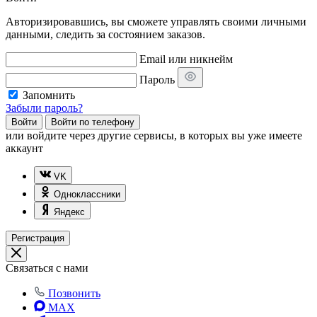
Авторизировавшись, вы сможете управлять своими личными
данными, следить за состоянием заказов.
Email или никнейм
Пароль
Запомнить
Забыли пароль?
Войти
Войти по телефону
или
войдите через другие сервисы, в которых вы уже имеете
аккаунт
VK
Одноклассники
Яндекс
Регистрация
Связаться с нами
Позвонить
MAX