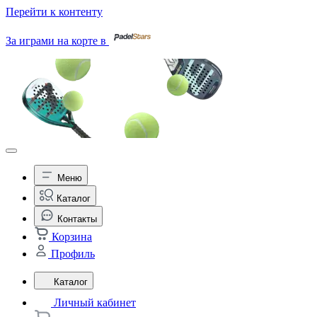
Перейти к контенту
За играми на корте в
Меню
Каталог
Контакты
Корзина
Профиль
Каталог
Личный кабинет