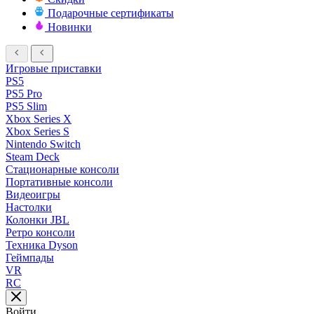
Подарочные сертификаты
Новинки
Игровые приставки
PS5
PS5 Pro
PS5 Slim
Xbox Series X
Xbox Series S
Nintendo Switch
Steam Deck
Стационарные консоли
Портативные консоли
Видеоигры
Настолки
Колонки JBL
Ретро консоли
Техника Dyson
Геймпады
VR
RC
Войти