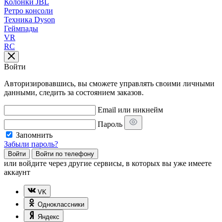
Колонки JBL
Ретро консоли
Техника Dyson
Геймпады
VR
RC
Войти
Авторизировавшись, вы сможете управлять своими личными
данными, следить за состоянием заказов.
Email или никнейм
Пароль
Запомнить
Забыли пароль?
Войти
Войти по телефону
или
войдите через другие сервисы, в которых вы уже имеете
аккаунт
VK
Одноклассники
Яндекс