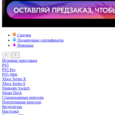
Скидки
Подарочные сертификаты
Новинки
Игровые приставки
PS5
PS5 Pro
PS5 Slim
Xbox Series X
Xbox Series S
Nintendo Switch
Steam Deck
Стационарные консоли
Портативные консоли
Видеоигры
Настолки