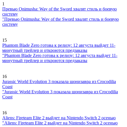
1
Превью Onimusha: Way of the Sword хвалят стиль и боевую
систему
"Превью Onimusha: Way of the Sword хвалят стиль и боевую
систему
15
Phantom Blade Zero готова к релизу: 12 августа выйдет 11-
минутный трейлер и откроются предзаказы
"Phantom Blade Zero готова к релизу: 12 августа выйдет 11-
минутный трейлер и откроются предзаказы
16
Jurassic World Evolution 3 показала шонизавра из Crocodilia
Coast
"Jurassic World Evolution 3 показала шонизавра из Crocodilia
Coast
16
Aliens: Fireteam Elite 2 выйдет на Nintendo Switch 2 осенью
"Aliens: Fireteam Elite 2 выйдет на Nintendo Switch 2 осенью