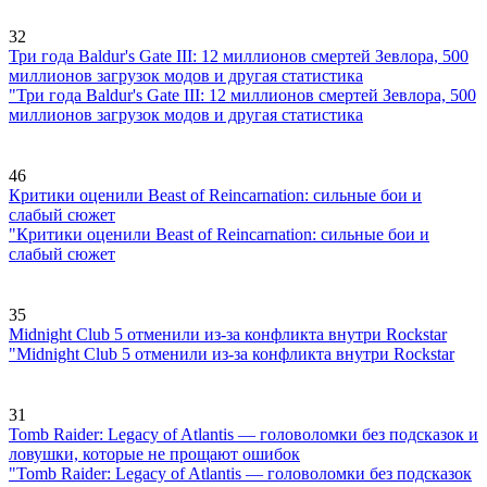
32
Три года Baldur's Gate III: 12 миллионов смертей Зевлора, 500
миллионов загрузок модов и другая статистика
"Три года Baldur's Gate III: 12 миллионов смертей Зевлора, 500
миллионов загрузок модов и другая статистика
46
Критики оценили Beast of Reincarnation: сильные бои и
слабый сюжет
"Критики оценили Beast of Reincarnation: сильные бои и
слабый сюжет
35
Midnight Club 5 отменили из-за конфликта внутри Rockstar
"Midnight Club 5 отменили из-за конфликта внутри Rockstar
31
Tomb Raider: Legacy of Atlantis — головоломки без подсказок и
ловушки, которые не прощают ошибок
"Tomb Raider: Legacy of Atlantis — головоломки без подсказок