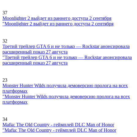
37
Moonlighter 2 выйдет из раннего доступа 2 сентября
"Moonlighter 2 выйдет из раннего доступа 2 сентября
32
Третий трейлер GTA 6 и не только — Rockstar анонсировала
расширенный показ 27 августа
"Третий трейлер GTA 6 и не только — Rockstar анонсировала
расширенный показ 27 августа
23
Monster Hunter Wilds получила демоверсию пролога на всех
платформах
"Monster Hunter Wilds получила демоверсию пролога на всех
платформах
34
Mafia: The Old Country - геймплей DLC Man of Honor
"Mafia: The Old Country - геймплей DLC Man of Honor