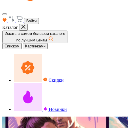
Войти
Каталог
Искать в самом большом каталоге
по лучшим ценам
Списком
Картинками
Скидки
Новинки