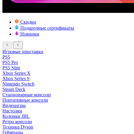
Скидки
Подарочные сертификаты
Новинки
Игровые приставки
PS5
PS5 Pro
PS5 Slim
Xbox Series X
Xbox Series S
Nintendo Switch
Steam Deck
Стационарные консоли
Портативные консоли
Видеоигры
Настолки
Колонки JBL
Ретро консоли
Техника Dyson
Геймпады