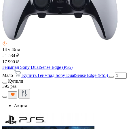
14 ч 46 м
- 1 534 ₽
17 990 ₽
Геймпад Sony DualSense Edge (PS5)
Мало
Купить Геймпад Sony DualSense Edge (PS5)
Купили
395 раз
Акция