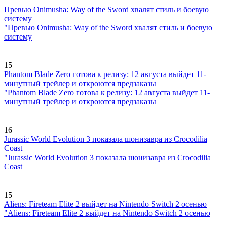
Превью Onimusha: Way of the Sword хвалят стиль и боевую
систему
"Превью Onimusha: Way of the Sword хвалят стиль и боевую
систему
15
Phantom Blade Zero готова к релизу: 12 августа выйдет 11-
минутный трейлер и откроются предзаказы
"Phantom Blade Zero готова к релизу: 12 августа выйдет 11-
минутный трейлер и откроются предзаказы
16
Jurassic World Evolution 3 показала шонизавра из Crocodilia
Coast
"Jurassic World Evolution 3 показала шонизавра из Crocodilia
Coast
15
Aliens: Fireteam Elite 2 выйдет на Nintendo Switch 2 осенью
"Aliens: Fireteam Elite 2 выйдет на Nintendo Switch 2 осенью