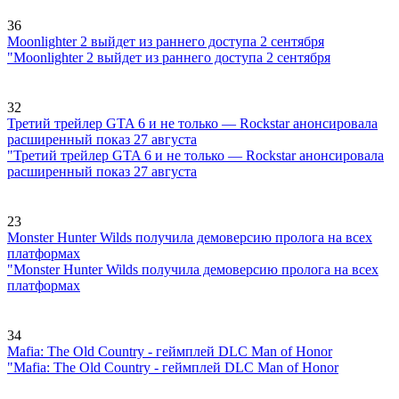
36
Moonlighter 2 выйдет из раннего доступа 2 сентября
"Moonlighter 2 выйдет из раннего доступа 2 сентября
32
Третий трейлер GTA 6 и не только — Rockstar анонсировала
расширенный показ 27 августа
"Третий трейлер GTA 6 и не только — Rockstar анонсировала
расширенный показ 27 августа
23
Monster Hunter Wilds получила демоверсию пролога на всех
платформах
"Monster Hunter Wilds получила демоверсию пролога на всех
платформах
34
Mafia: The Old Country - геймплей DLC Man of Honor
"Mafia: The Old Country - геймплей DLC Man of Honor