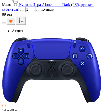
Мало
Купить Игра Alone in the Dark (PS5, русские
субтитры)
Купили
89 раз
Акция
14 ч 46 м