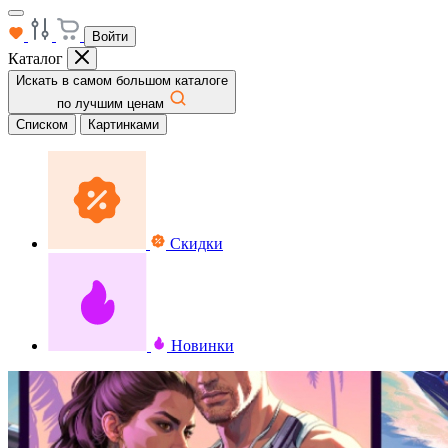
Войти
Каталог
Искать в самом большом каталоге
по лучшим ценам
Списком
Картинками
Скидки
Новинки