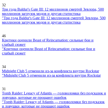
32
Три года Baldur's Gate III: 12 миллионов смертей Зевлора, 500
миллионов загрузок модов и другая статистика
"Три года Baldur's Gate III: 12 миллионов смертей Зевлора, 500
миллионов загрузок модов и другая статистика
46
Критики оценили Beast of Reincarnation: сильные бои и
слабый сюжет
"Критики оценили Beast of Reincarnation: сильные бои и
слабый сюжет
34
Midnight Club 5 отменили из-за конфликта внутри Rockstar
"Midnight Club 5 отменили из-за конфликта внутри Rockstar
31
Tomb Raider: Legacy of Atlantis — головоломки без подсказок и
ловушки, которые не прощают ошибок
"Tomb Raider: Legacy of Atlantis — головоломки без подсказок
и ловушки, которые не прощают ошибок