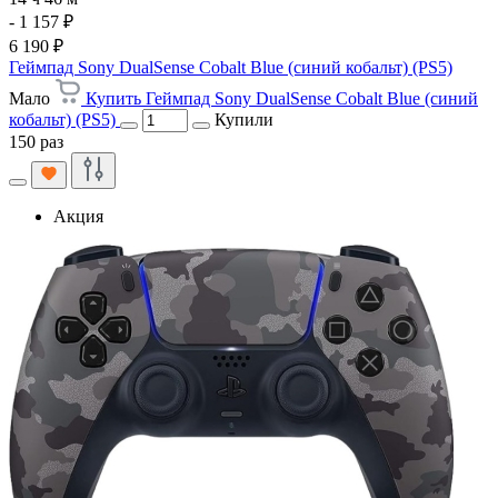
- 1 157 ₽
6 190 ₽
Геймпад Sony DualSense Cobalt Blue (синий кобальт) (PS5)
Мало
Купить Геймпад Sony DualSense Cobalt Blue (синий
кобальт) (PS5)
Купили
150 раз
Акция