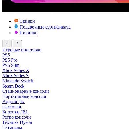
Скидки
Подарочные сертификаты
Новинки
Игровые приставки
PS5
PS5 Pro
PS5 Slim
Xbox Series X
Xbox Series S
Nintendo Switch
Steam Deck
Стационарные консоли
Портативные консоли
Видеоигры
Настолки
Колонки JBL
Ретро консоли
Техника Dyson
Геймпады