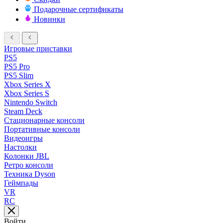
Подарочные сертификаты
Новинки
Игровые приставки
PS5
PS5 Pro
PS5 Slim
Xbox Series X
Xbox Series S
Nintendo Switch
Steam Deck
Стационарные консоли
Портативные консоли
Видеоигры
Настолки
Колонки JBL
Ретро консоли
Техника Dyson
Геймпады
VR
RC
Войти