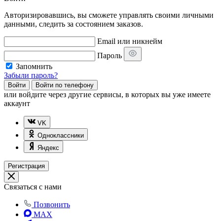
Авторизировавшись, вы сможете управлять своими личными
данными, следить за состоянием заказов.
Email или никнейм
Пароль
Запомнить
Забыли пароль?
Войти
Войти по телефону
или
войдите через другие сервисы, в которых вы уже имеете
аккаунт
VK
Одноклассники
Яндекс
Регистрация
Связаться с нами
Позвонить
MAX