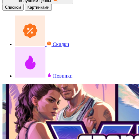
по лучшим ценам
Списком
Картинками
Скидки
Новинки