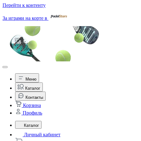
Перейти к контенту
За играми на корте в
Меню
Каталог
Контакты
Корзина
Профиль
Каталог
Личный кабинет