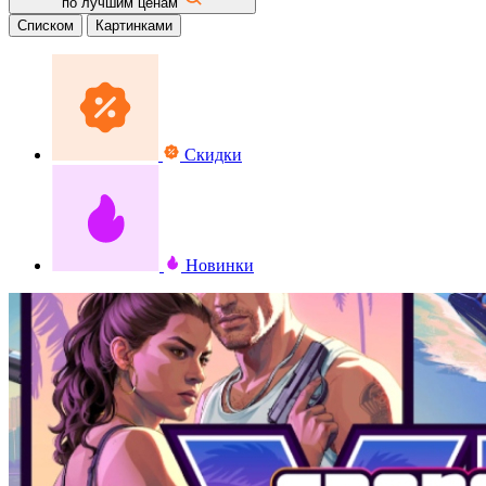
по лучшим ценам
Списком
Картинками
Скидки
Новинки