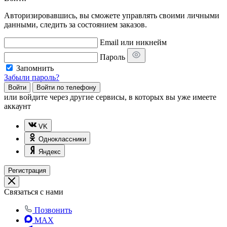
Авторизировавшись, вы сможете управлять своими личными
данными, следить за состоянием заказов.
Email или никнейм
Пароль
Запомнить
Забыли пароль?
Войти
Войти по телефону
или
войдите через другие сервисы, в которых вы уже имеете
аккаунт
VK
Одноклассники
Яндекс
Регистрация
Связаться с нами
Позвонить
MAX