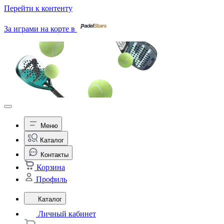
Перейти к контенту
За играми на корте в
Меню
Каталог
Контакты
Корзина
Профиль
Каталог
Личный кабинет