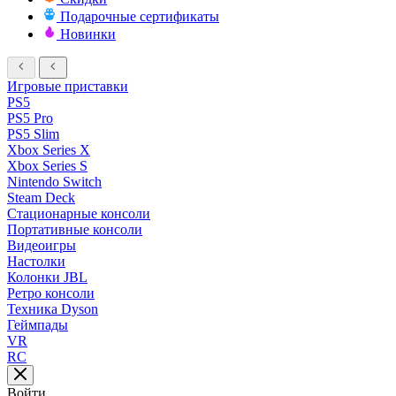
Подарочные сертификаты
Новинки
Игровые приставки
PS5
PS5 Pro
PS5 Slim
Xbox Series X
Xbox Series S
Nintendo Switch
Steam Deck
Стационарные консоли
Портативные консоли
Видеоигры
Настолки
Колонки JBL
Ретро консоли
Техника Dyson
Геймпады
VR
RC
Войти