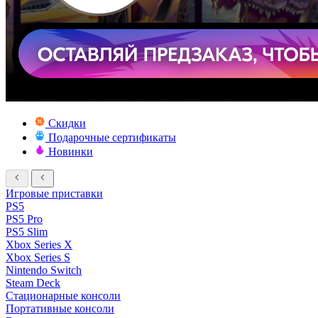
Скидки
Подарочные сертификаты
Новинки
Игровые приставки
PS5
PS5 Pro
PS5 Slim
Xbox Series X
Xbox Series S
Nintendo Switch
Steam Deck
Стационарные консоли
Портативные консоли