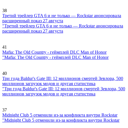
38
Третий трейлер GTA 6 и не только — Rockstar анонсировала
расширенный показ 27 августа
"Третий трейлер GTA 6 и не только — Rockstar анонсировала
расширенный показ 27 августа
41
Mafia: The Old Country - геймплей DLC Man of Honor
"Mafia: The Old Country - геймплей DLC Man of Honor
40
Три года Baldur's Gate III: 12 миллионов смертей Зевлора, 500
миллионов загрузок модов и другая статистика
"Три года Baldur's Gate III: 12 миллионов смертей Зевлора, 500
миллионов загрузок модов и другая статистика
37
Midnight Club 5 отменили из-за конфликта внутри Rockstar
"Midnight Club 5 отменили из-за конфликта внутри Rockstar