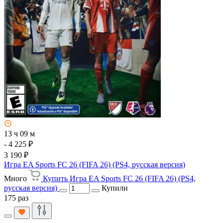
13 ч 09 м
- 4 225 ₽
3 190 ₽
Игра EA Sports FC 26 (FIFA 26) (PS4, русская версия)
Много
Купить Игра EA Sports FC 26 (FIFA 26) (PS4,
русская версия)
Купили
175 раз