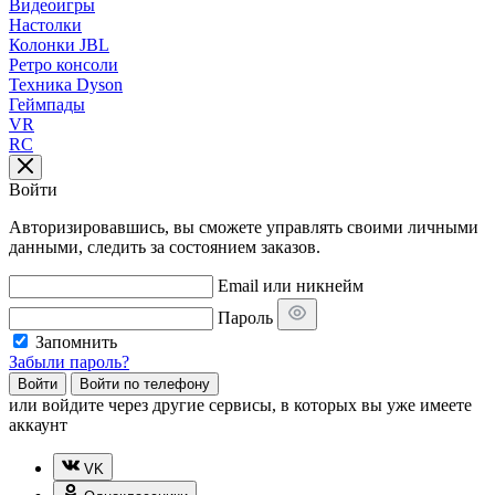
Видеоигры
Настолки
Колонки JBL
Ретро консоли
Техника Dyson
Геймпады
VR
RC
Войти
Авторизировавшись, вы сможете управлять своими личными
данными, следить за состоянием заказов.
Email или никнейм
Пароль
Запомнить
Забыли пароль?
Войти
Войти по телефону
или
войдите через другие сервисы, в которых вы уже имеете
аккаунт
VK