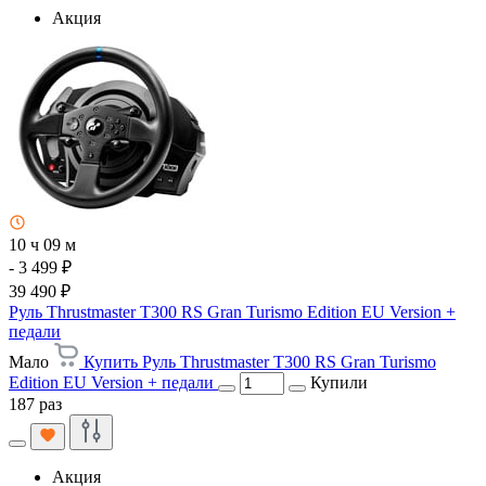
Акция
10 ч 09 м
- 3 499 ₽
39 490 ₽
Руль Thrustmaster T300 RS Gran Turismo Edition EU Version +
педали
Мало
Купить Руль Thrustmaster T300 RS Gran Turismo
Edition EU Version + педали
Купили
187 раз
Акция