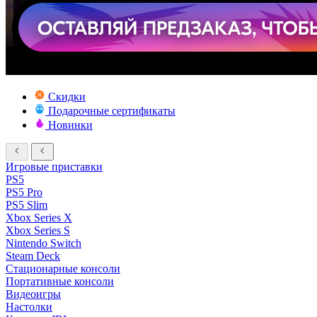
Скидки
Подарочные сертификаты
Новинки
Игровые приставки
PS5
PS5 Pro
PS5 Slim
Xbox Series X
Xbox Series S
Nintendo Switch
Steam Deck
Стационарные консоли
Портативные консоли
Видеоигры
Настолки