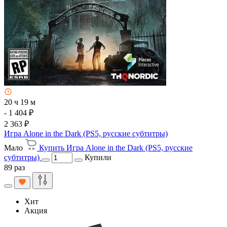
20 ч 19 м
- 1 404 ₽
2 363 ₽
Игра Alone in the Dark (PS5, русские субтитры)
Мало
Купить Игра Alone in the Dark (PS5, русские
субтитры)
Купили
89 раз
Хит
Акция