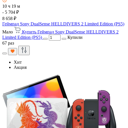
10 ч 19 м
- 5 704 ₽
8 658 ₽
Геймпад Sony DualSense HELLDIVERS 2 Limited Edition (PS5)
Мало
Купить Геймпад Sony DualSense HELLDIVERS 2
Limited Edition (PS5)
Купили
67 раз
Хит
Акция