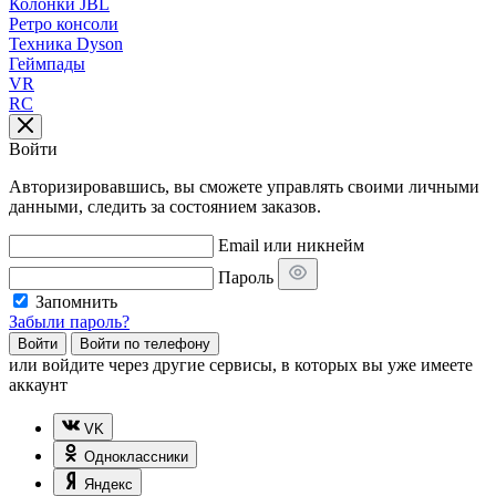
Колонки JBL
Ретро консоли
Техника Dyson
Геймпады
VR
RC
Войти
Авторизировавшись, вы сможете управлять своими личными
данными, следить за состоянием заказов.
Email или никнейм
Пароль
Запомнить
Забыли пароль?
Войти
Войти по телефону
или
войдите через другие сервисы, в которых вы уже имеете
аккаунт
VK
Одноклассники
Яндекс