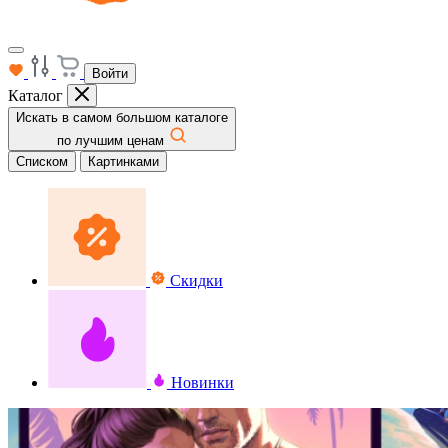
Войти
Каталог
Искать в самом большом каталоге
по лучшим ценам
Списком
Картинками
Скидки
Новинки