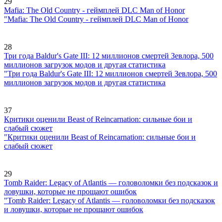
29
Mafia: The Old Country - геймплей DLC Man of Honor
"Mafia: The Old Country - геймплей DLC Man of Honor
28
Три года Baldur's Gate III: 12 миллионов смертей Зевлора, 500
миллионов загрузок модов и другая статистика
"Три года Baldur's Gate III: 12 миллионов смертей Зевлора, 500
миллионов загрузок модов и другая статистика
37
Критики оценили Beast of Reincarnation: сильные бои и
слабый сюжет
"Критики оценили Beast of Reincarnation: сильные бои и
слабый сюжет
29
Tomb Raider: Legacy of Atlantis — головоломки без подсказок и
ловушки, которые не прощают ошибок
"Tomb Raider: Legacy of Atlantis — головоломки без подсказок
и ловушки, которые не прощают ошибок