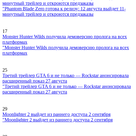
минутный трейлер и откроются предзаказы
"Phantom Blade Zero готова к релизу: 12 августа выйдет 11-
минутный трейлер и откроются предзаказы
17
Monster Hunter Wilds получила демоверсию пролога на всех
платформах
"Monster Hunter Wilds получила демоверсию пролога на всех
платформах
25
Третий трейлер GTA 6 и не только — Rockstar анонсировала
расширенный показ 27 августа
"Третий трейлер GTA 6 и не только — Rockstar анонсировала
расширенный показ 27 августа
29
Moonlighter 2 выйдет из раннего доступа 2 сентября
"Moonlighter 2 выйдет из раннего доступа 2 сентября