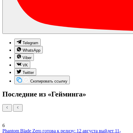
Telegram
WhatsApp
Viber
VK
Twitter
Скопировать ссылку
Последние из «Гейминга»
6
Phantom Blade Zero готова к релизу: 12 августа выйдет 11-