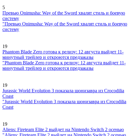
5
Превью Onimusha: Way of the Sword хвалят стиль и боевую
систему
"Превью Onimusha: Way of the Sword хвалят стиль и боевую
систему
19
Phantom Blade Zero готова к релизу: 12 августа выйдет 11-
минутный трейлер и откроются предзаказы
"Phantom Blade Zero готова к релизу: 12 августа выйдет 11-
минутный трейлер и откроются предзаказы
19
Jurassic World Evolution 3 показала шонизавра из Crocodilia
Coast
"Jurassic World Evolution 3 показала шонизавра из Crocodilia
Coast
19
Aliens: Fireteam Elite 2 выйдет на Nintendo Switch 2 осенью
"Aliens: Fireteam Elite 2 выйдет на Nintendo Switch 2 осенью