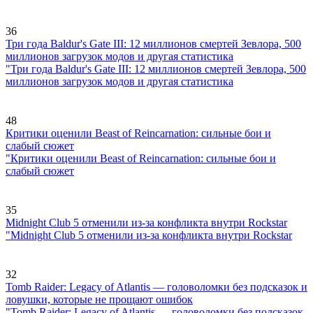
36
Три года Baldur's Gate III: 12 миллионов смертей Зевлора, 500
миллионов загрузок модов и другая статистика
"Три года Baldur's Gate III: 12 миллионов смертей Зевлора, 500
миллионов загрузок модов и другая статистика
48
Критики оценили Beast of Reincarnation: сильные бои и
слабый сюжет
"Критики оценили Beast of Reincarnation: сильные бои и
слабый сюжет
35
Midnight Club 5 отменили из-за конфликта внутри Rockstar
"Midnight Club 5 отменили из-за конфликта внутри Rockstar
32
Tomb Raider: Legacy of Atlantis — головоломки без подсказок и
ловушки, которые не прощают ошибок
"Tomb Raider: Legacy of Atlantis — головоломки без подсказок