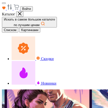
Войти
Каталог
Искать в самом большом каталоге
по лучшим ценам
Списком
Картинками
Скидки
Новинки