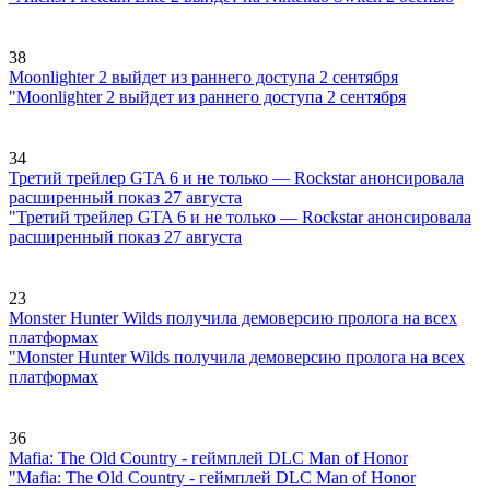
38
Moonlighter 2 выйдет из раннего доступа 2 сентября
"Moonlighter 2 выйдет из раннего доступа 2 сентября
34
Третий трейлер GTA 6 и не только — Rockstar анонсировала
расширенный показ 27 августа
"Третий трейлер GTA 6 и не только — Rockstar анонсировала
расширенный показ 27 августа
23
Monster Hunter Wilds получила демоверсию пролога на всех
платформах
"Monster Hunter Wilds получила демоверсию пролога на всех
платформах
36
Mafia: The Old Country - геймплей DLC Man of Honor
"Mafia: The Old Country - геймплей DLC Man of Honor