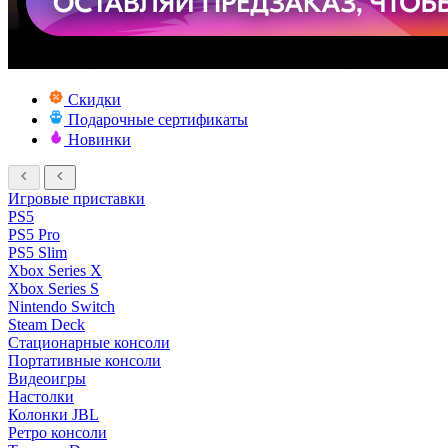
Скидки
Подарочные сертификаты
Новинки
Игровые приставки
PS5
PS5 Pro
PS5 Slim
Xbox Series X
Xbox Series S
Nintendo Switch
Steam Deck
Стационарные консоли
Портативные консоли
Видеоигры
Настолки
Колонки JBL
Ретро консоли