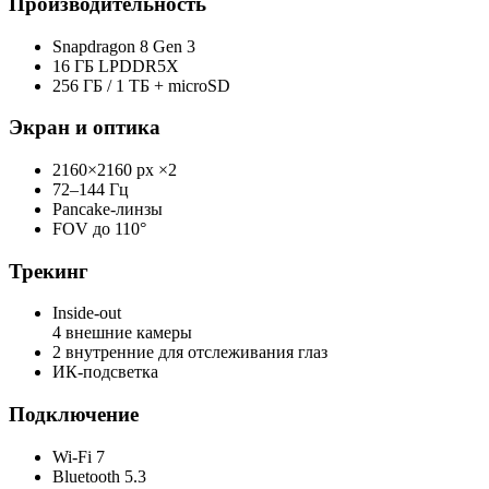
Производительность
Snapdragon 8 Gen 3
16 ГБ LPDDR5X
256 ГБ / 1 ТБ + microSD
Экран и оптика
2160×2160 px ×2
72–144 Гц
Pancake-линзы
FOV до 110°
Трекинг
Inside-out
4 внешние камеры
2 внутренние для отслеживания глаз
ИК-подсветка
Подключение
Wi-Fi 7
Bluetooth 5.3