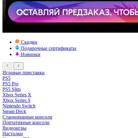
Скидки
Подарочные сертификаты
Новинки
Игровые приставки
PS5
PS5 Pro
PS5 Slim
Xbox Series X
Xbox Series S
Nintendo Switch
Steam Deck
Стационарные консоли
Портативные консоли
Видеоигры
Настолки