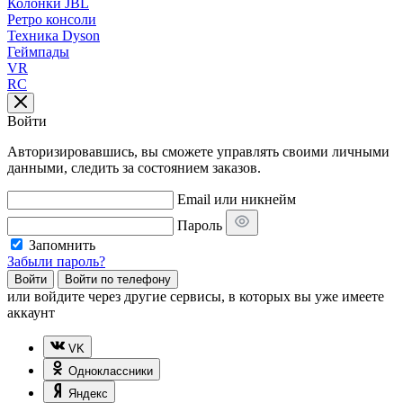
Колонки JBL
Ретро консоли
Техника Dyson
Геймпады
VR
RC
Войти
Авторизировавшись, вы сможете управлять своими личными
данными, следить за состоянием заказов.
Email или никнейм
Пароль
Запомнить
Забыли пароль?
Войти
Войти по телефону
или
войдите через другие сервисы, в которых вы уже имеете
аккаунт
VK
Одноклассники
Яндекс