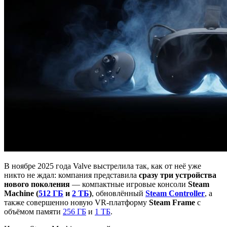
В ноябре 2025 года Valve выстрелила так, как от неё уже
никто не ждал: компания представила
сразу три устройства
нового поколения
— компактные игровые консоли
Steam
Machine (
512 ГБ
и
2 ТБ
)
, обновлённый
Steam Controller
, а
также совершенно новую VR-платформу
Steam Frame
с
объёмом памяти
256 ГБ
и
1 ТБ
.