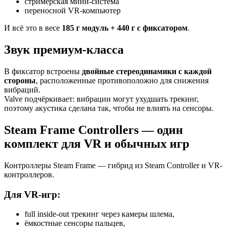
стримерская мини-система
переносной VR-компьютер
И всё это в весе
185 г модуль + 440 г с фиксатором
.
Звук премиум-класса
В фиксатор встроены
двойные стереодинамики с каждой
стороны
, расположенные противоположно для снижения
вибраций.
Valve подчёркивает: вибрации могут ухудшать трекинг,
поэтому акустика сделана так, чтобы не влиять на сенсоры.
Steam Frame Controllers — один
комплект для VR и обычных игр
Контроллеры Steam Frame — гибрид из Steam Controller и VR-
контроллеров.
Для VR-игр:
full inside-out трекинг через камеры шлема,
ёмкостные сенсоры пальцев,