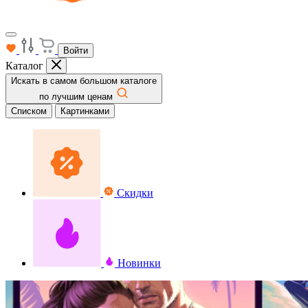
Войти
Каталог
Искать в самом большом каталоге
по лучшим ценам
Списком
Картинками
Скидки
Новинки