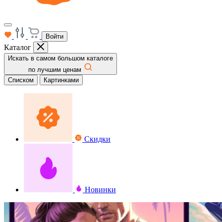
Войти
Каталог
Искать в самом большом каталоге
по лучшим ценам
Списком
Картинками
Скидки
Новинки