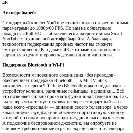
4K.
Автофреймрейт
Стандартный клиент YouTube «тянет» видео с качественными
параметрами до 1080p/60 FPS. Но вам не обязательно
обходиться Full HD — обзаведитесь альтернативным Smart
YouTube с технологией автофреймрейта. А благодаря
технологии поддержания дробных частот вы сможете
смотреть видео в 2K и даже в 4K, что заметно «подтянет»
картинку в целом и уровень детализации в частности.
Поддержка Bluetooth и Wi-Fi
Возможности мгновенного соединения «без проводов»
обеспечивает поддержка Bluetooth — в Mi TV Stick
«вживлена» версия 5.0. Через Bluetooth можно подключать к
устройству колонки, различные геймпады, наушники... Всё
это позволяет сильно прокачать функционал телевизора. Так,
вы теперь можете пустить звук не через стандартный — и
чаще всего «пресный» — динамик своего телевизора, а через
какой-нибудь саундбар или обычную портативную колонку,
которой по силам воспроизводить аудио в высоком качестве.
А подключив беспроводной джойстик, вы опробуете не
слишком требовательные игры на экране своего телевизора.