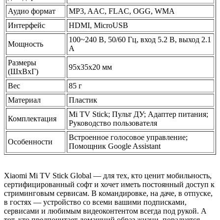
Аудио формат
MP3, AAC, FLAC, OGG, WMA
Интерфейс
HDMI, MicroUSB
100~240 В, 50/60 Гц, вход 5.2 В, выход 2.1
Мощность
А
Размеры
95х35х20 мм
(ШxВxГ)
Вес
85 г
Материал
Пластик
Mi TV Stick; Пульт ДУ; Адаптер питания;
Комплектация
Руководство пользователя
Встроенное голосовое управление;
Особенности
Помощник Google Assistant
Xiaomi Mi TV Stick Global — для тех, кто ценит мобильность,
сертифицированный софт и хочет иметь постоянный доступ к
стриминговым сервисам. В командировке, на даче, в отпуске,
в гостях — устройство со всеми вашими подписками,
сервисами и любимым видеоконтентом всегда под рукой. А
тот, кто предпочитает домашний образ жизни, порадуется