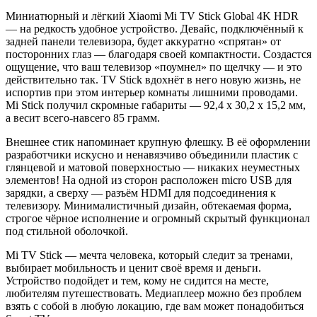
Миниатюрный и лёгкий Xiaomi Mi TV Stick Global 4K HDR
— на редкость удобное устройство. Девайс, подключённый к
задней панели телевизора, будет аккуратно «спрятан» от
посторонних глаз — благодаря своей компактности. Создастся
ощущение, что ваш телевизор «поумнел» по щелчку — и это
действительно так. TV Stick вдохнёт в него новую жизнь, не
испортив при этом интерьер комнаты лишними проводами.
Mi Stick получил скромные габариты — 92,4 x 30,2 x 15,2 мм,
а весит всего-навсего 85 грамм.
Внешнее стик напоминает крупную флешку. В её оформлении
разработчики искусно и ненавязчиво объединили пластик с
глянцевой и матовой поверхностью — никаких неуместных
элементов! На одной из сторон расположен micro USB для
зарядки, а сверху — разъём HDMI для подсоединения к
телевизору. Минималистичный дизайн, обтекаемая форма,
строгое чёрное исполнение и огромный скрытый функционал
под стильной оболочкой.
Mi TV Stick — мечта человека, который следит за тренами,
выбирает мобильность и ценит своё время и деньги.
Устройство подойдет и тем, кому не сидится на месте,
любителям путешествовать. Медиаплеер можно без проблем
взять с собой в любую локацию, где вам может понадобиться