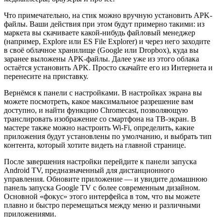
Что примечательно, на стик можно вручную установить APK-
файлы. Ваши действия при этом будут примерно такими: из
маркета вы скачиваете какой-нибудь файловый менеджер
(например, Explore или ES File Explorer) и через него заходите
в своё облачное хранилище (Google или Dropbox), куда вы
заранее выложены APK-файлы. Далее уже из этого облака
остаётся установить APK. Просто скачайте его из Интернета и
перенесите на приставку.
Вернёмся к панели с настройками. В настройках экрана вы
можете посмотреть, какое максимальное разрешение вам
доступно, и найти функцию Chromecast, позволяющую
транслировать изображение со смартфона на ТВ-экран. В
мастере также можно настроить Wi-Fi, определить, какие
приложения будут установлены по умолчанию, и выбрать тип
контента, который хотите видеть на главной странице.
После завершения настройки перейдите к панели запуска
Android TV, предназначенный для дистанционного
управления. Обновите приложение — и увидите домашнюю
панель запуска Google TV с более современным дизайном.
Основной «фокус» этого интерфейса в том, что вы можете
плавно и быстро перемещаться между меню и различными
приложениями.