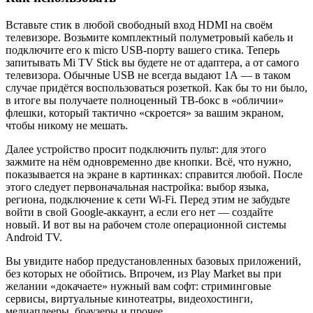
Вставьте стик в любой свободный вход HDMI на своём
телевизоре. Возьмите комплектный полуметровый кабель и
подключите его к micro USB-порту вашего стика. Теперь
запитывать Mi TV Stick вы будете не от адаптера, а от самого
телевизора. Обычные USB не всегда выдают 1А — в таком
случае придётся воспользоваться розеткой. Как бы то ни было,
в итоге вы получаете полноценный ТВ-бокс в «обличии»
флешки, который тактично «скроется» за вашим экраном,
чтобы никому не мешать.
Далее устройство просит подключить пульт: для этого
зажмите на нём одновременно две кнопки. Всё, что нужно,
показывается на экране в картинках: справится любой. После
этого следует первоначальная настройка: выбор языка,
региона, подключение к сети Wi-Fi. Перед этим не забудьте
войти в свой Google-аккаунт, а если его нет — создайте
новый. И вот вы на рабочем столе операционной системы
Android TV.
Вы увидите набор предустановленных базовых приложений,
без которых не обойтись. Впрочем, из Play Market вы при
желании «докачаете» нужный вам софт: стриминговые
сервисы, виртуальные кинотеатры, видеохостинги,
медиаплееры, браузеры и прочее.