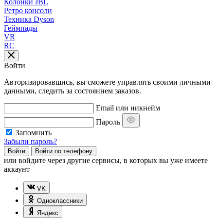
Колонки JBL
Ретро консоли
Техника Dyson
Геймпады
VR
RC
Войти
Авторизировавшись, вы сможете управлять своими личными
данными, следить за состоянием заказов.
Email или никнейм
Пароль
Запомнить
Забыли пароль?
Войти
Войти по телефону
или
войдите через другие сервисы, в которых вы уже имеете
аккаунт
VK
Одноклассники
Яндекс