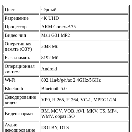
Цвет
чёрный
Разрешение
4K UHD
Процессор
ARM Cortex-A35
Видео чип
Mali-G31 MP2
Оперативная
2048 Мб
память (ОЗУ)
Flash-память
8192 Мб
Операционная
Android
система
Wi-Fi
802.11a/b/g/n/ac 2.4GHz/5GHz
Bluetooth
Bluetooth 5.0
Декодирование
VP9, H.265, H.264, VC-1, MPEG1/2/4
видео
RM, MOV, VOB, AVI, MKV, TS, MP4,
Видео формат
WMV, образ ISO
Аудио
DOLBY, DTS
декодирование