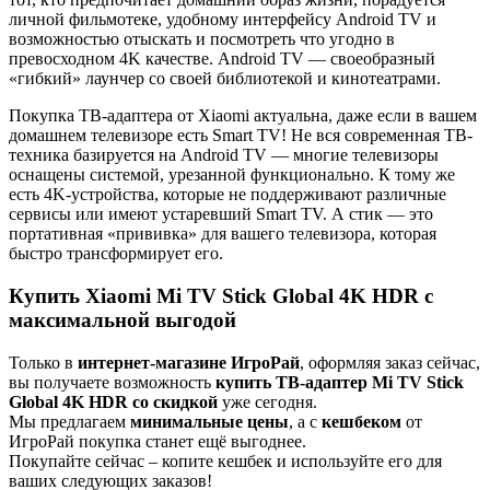
личной фильмотеке, удобному интерфейсу Android TV и
возможностью отыскать и посмотреть что угодно в
превосходном 4K качестве. Android TV — своеобразный
«гибкий» лаунчер со своей библиотекой и кинотеатрами.
Покупка ТВ-адаптера от Xiaomi актуальна, даже если в вашем
домашнем телевизоре есть Smart TV! Не вся современная ТВ-
техника базируется на Android TV — многие телевизоры
оснащены системой, урезанной функционально. К тому же
есть 4K-устройства, которые не поддерживают различные
сервисы или имеют устаревший Smart TV. А стик — это
портативная «прививка» для вашего телевизора, которая
быстро трансформирует его.
Купить Xiaomi Mi TV Stick Global 4K HDR с
максимальной выгодой
Только в
интернет-магазине ИгроРай
, оформляя заказ сейчас,
вы получаете возможность
купить ТВ-адаптер Mi TV Stick
Global 4K HDR со скидкой
уже сегодня.
Мы предлагаем
минимальные цены
, а с
кешбеком
от
ИгроРай покупка станет ещё выгоднее.
Покупайте сейчас – копите кешбек и используйте его для
ваших следующих заказов!