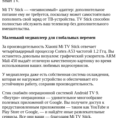
Smart TV.
Mi TV Stick — «независимый» адаптер: дополнительное
питание ему не требуется, поскольку может самостоятельно
пополнить свой заряд от ТВ-устройства. TV Stick способен
полностью обслужить ваш телевизор без дополнительного
вмешательства.
Маленький медиаплеер для глобальных перемен
За производительность Xiaomi Mi TV Stick отвечает
четырёхъядерный процессор Cortex-A53 частотой 1.2 Ггц. Вы
останетесь довольны визуалом: графический ускоритель ARM
Mali 450 выдаёт отличную качественную картинку во время
использования ваших любимых видеосервисов.
У медиаплеера даже есть собственная система охлаждения,
которая не нагружает устройство и обеспечивает его
устойчивую работу, сохраняя производительность.
Стик снабжён операционной системой Android TV 9.
«Внутри» операционки — удивительное многообразие
полезных приложений от Google. Вы получите доступ к
предустановленным приложениям — таким как YouTube и
Play Store от Google, — и найдёте иные развлекательные
сервисы. Все они ваши — благодаря Mi TV Stick.