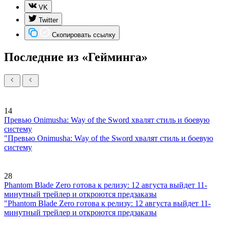
VK
Twitter
Скопировать ссылку
Последние из «Гейминга»
14
Превью Onimusha: Way of the Sword хвалят стиль и боевую
систему
"Превью Onimusha: Way of the Sword хвалят стиль и боевую
систему
28
Phantom Blade Zero готова к релизу: 12 августа выйдет 11-
минутный трейлер и откроются предзаказы
"Phantom Blade Zero готова к релизу: 12 августа выйдет 11-
минутный трейлер и откроются предзаказы