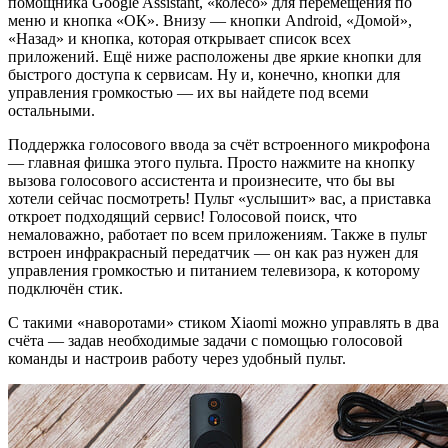
помощника Google Assistant, «колесо» для перемещения по
меню и кнопка «ОК». Внизу — кнопки Android, «Домой»,
«Назад» и кнопка, которая открывает список всех
приложений. Ещё ниже расположены две яркие кнопки для
быстрого доступа к сервисам. Ну и, конечно, кнопки для
управления громкостью — их вы найдете под всеми
остальными.
Поддержка голосового ввода за счёт встроенного микрофона
— главная фишка этого пульта. Просто нажмите на кнопку
вызова голосового ассистента и произнесите, что бы вы
хотели сейчас посмотреть! Пульт «услышит» вас, а приставка
откроет подходящий сервис! Голосовой поиск, что
немаловажно, работает по всем приложениям. Также в пульт
встроен инфракрасный передатчик — он как раз нужен для
управления громкостью и питанием телевизора, к которому
подключён стик.
С такими «наворотами» стиком Xiaomi можно управлять в два
счёта — задав необходимые задачи с помощью голосовой
команды и настроив работу через удобный пульт.