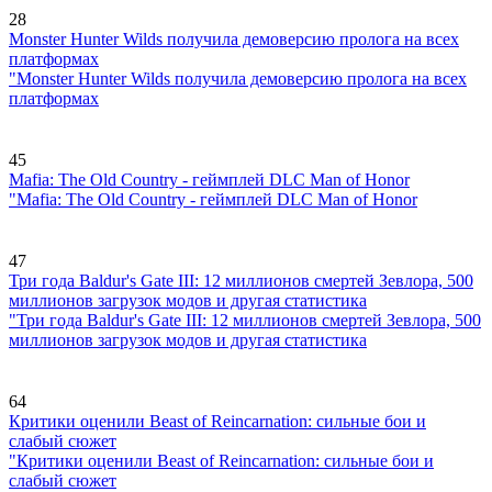
28
Monster Hunter Wilds получила демоверсию пролога на всех
платформах
"Monster Hunter Wilds получила демоверсию пролога на всех
платформах
45
Mafia: The Old Country - геймплей DLC Man of Honor
"Mafia: The Old Country - геймплей DLC Man of Honor
47
Три года Baldur's Gate III: 12 миллионов смертей Зевлора, 500
миллионов загрузок модов и другая статистика
"Три года Baldur's Gate III: 12 миллионов смертей Зевлора, 500
миллионов загрузок модов и другая статистика
64
Критики оценили Beast of Reincarnation: сильные бои и
слабый сюжет
"Критики оценили Beast of Reincarnation: сильные бои и
слабый сюжет