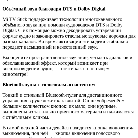
Объёмный звук благодаря DTS и Dolby Digital
Mi TV Stick поддерживает технологии многоканального
объёмного звука при помощи аудиокодеков DTS и Dolby
Digital. С их помощью можно декодировать устаревший
формат аудио и закодировать отдельные звуковые дорожки для
разных каналов. Во время активации эти кодеки стабильно
передают насыщенный и качественный звук.
Вы оцените пространственное звучание, чёткость диалогов и
обволакивающий эффект, который возникает при
воспроизведении аудио, — почти как в настоящем
кинотеатре!
Bluetooth-пульт с голосовым ассистентом
Тонкий и стильный Bluetooth-пульт для дистанционного
управления в руке лежит как влитой. Он не «обременён»
большим количеством кнопок: их мало, они крупные,
выполнены из тактильно приятного материала и нажимаются
с отчётливым кликом.
В самой верхней части девайса находится кнопка включения-
выключения, под ней — кнопка включения голосового