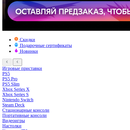
Скидки
Подарочные сертификаты
Новинки
Игровые приставки
PS5
PS5 Pro
PS5 Slim
Xbox Series X
Xbox Series S
Nintendo Switch
Steam Deck
Стационарные консоли
Портативные консоли
Видеоигры
Настолки