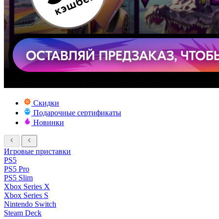
Скидки
Подарочные сертификаты
Новинки
Игровые приставки
PS5
PS5 Pro
PS5 Slim
Xbox Series X
Xbox Series S
Nintendo Switch
Steam Deck