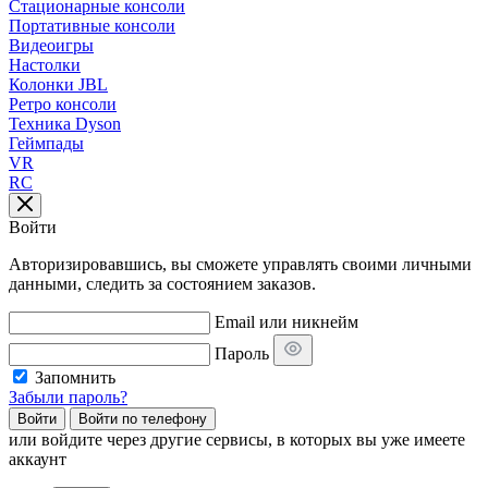
Стационарные консоли
Портативные консоли
Видеоигры
Настолки
Колонки JBL
Ретро консоли
Техника Dyson
Геймпады
VR
RC
Войти
Авторизировавшись, вы сможете управлять своими личными
данными, следить за состоянием заказов.
Email или никнейм
Пароль
Запомнить
Забыли пароль?
Войти
Войти по телефону
или
войдите через другие сервисы, в которых вы уже имеете
аккаунт