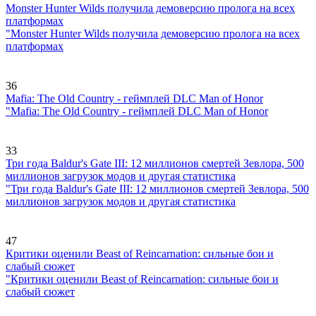
Monster Hunter Wilds получила демоверсию пролога на всех
платформах
"Monster Hunter Wilds получила демоверсию пролога на всех
платформах
36
Mafia: The Old Country - геймплей DLC Man of Honor
"Mafia: The Old Country - геймплей DLC Man of Honor
33
Три года Baldur's Gate III: 12 миллионов смертей Зевлора, 500
миллионов загрузок модов и другая статистика
"Три года Baldur's Gate III: 12 миллионов смертей Зевлора, 500
миллионов загрузок модов и другая статистика
47
Критики оценили Beast of Reincarnation: сильные бои и
слабый сюжет
"Критики оценили Beast of Reincarnation: сильные бои и
слабый сюжет