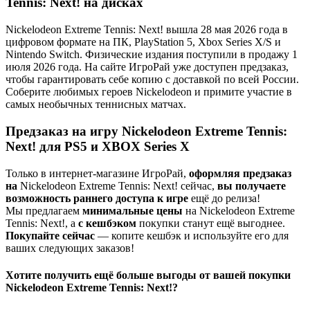
Tennis: Next! на дисках
Nickelodeon Extreme Tennis: Next! вышла 28 мая 2026 года в
цифровом формате на ПК, PlayStation 5, Xbox Series X/S и
Nintendo Switch. Физические издания поступили в продажу 1
июля 2026 года. На сайте ИгроРай уже доступен предзаказ,
чтобы гарантировать себе копию с доставкой по всей России.
Соберите любимых героев Nickelodeon и примите участие в
самых необычных теннисных матчах.
Предзаказ на игру Nickelodeon Extreme Tennis:
Next! для PS5 и XBOX Series X
Только в интернет-магазине ИгроРай,
оформляя предзаказ
на
Nickelodeon Extreme Tennis: Next! сейчас,
вы получаете
возможность раннего доступа к игре
ещё до релиза!
Мы предлагаем
минимальные цены
на Nickelodeon Extreme
Tennis: Next!, а
с кешбэком
покупки станут ещё выгоднее.
Покупайте сейчас
— копите кешбэк и используйте его для
ваших следующих заказов!
Хотите получить ещё больше выгоды от вашей покупки
Nickelodeon Extreme Tennis: Next!?