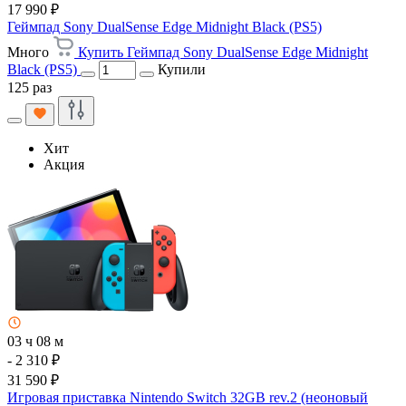
17 990 ₽
Геймпад Sony DualSense Edge Midnight Black (PS5)
Много
Купить Геймпад Sony DualSense Edge Midnight
Black (PS5)
Купили
125 раз
Хит
Акция
03 ч 08 м
- 2 310 ₽
31 590 ₽
Игровая приставка Nintendo Switch 32GB rev.2 (неоновый