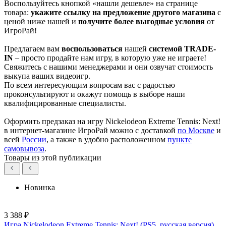
Воспользуйтесь кнопкой «нашли дешевле» на странице
товара:
укажите ссылку на
предложение другого м
агазин
а
с
ценой ниже нашей и
получите более выгодные условия
от
ИгроРай!
Предлагаем вам
воспользоваться
нашей
системой TRADE-
IN
– просто продайте нам игру, в которую уже не играете!
Свяжитесь с нашими менеджерами и они озвучат стоимость
выкупа ваших видеоигр.
По всем интересующим вопросам вас с радостью
проконсультируют и окажут помощь в выборе наши
квалифицированные специалисты.
Оформить предзаказ на игру Nickelodeon Extreme Tennis: Next!
в интернет-магазине ИгроРай можно с доставкой
по Москве
и
всей
России
, а также в удобно расположенном
пункте
самовывоза
.
Товары из этой публикации
Новинка
3 388 ₽
Игра Nickelodeon Extreme Tennis: Next! (PS5, русская версия)