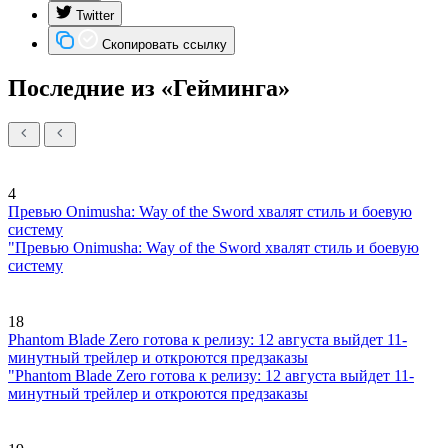
Twitter
Скопировать ссылку
Последние из «Гейминга»
4
Превью Onimusha: Way of the Sword хвалят стиль и боевую
систему
"Превью Onimusha: Way of the Sword хвалят стиль и боевую
систему
18
Phantom Blade Zero готова к релизу: 12 августа выйдет 11-
минутный трейлер и откроются предзаказы
"Phantom Blade Zero готова к релизу: 12 августа выйдет 11-
минутный трейлер и откроются предзаказы