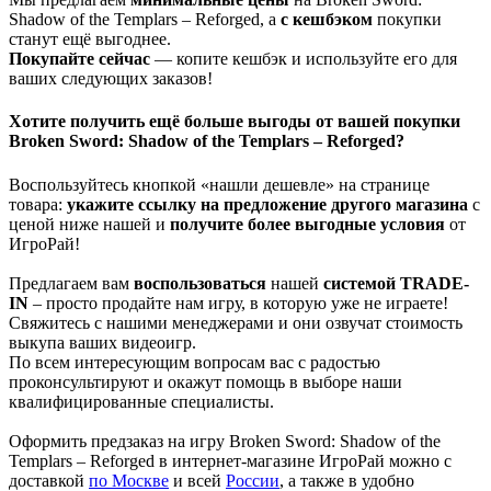
Shadow of the Templars – Reforged, а
с кешбэком
покупки
станут ещё выгоднее.
Покупайте сейчас
— копите кешбэк и используйте его для
ваших следующих заказов!
Хотите получить ещё больше выгоды от вашей покупки
Broken Sword: Shadow of the Templars – Reforged?
Воспользуйтесь кнопкой «нашли дешевле» на странице
товара:
укажите ссылку на
предложение другого м
агазин
а
с
ценой ниже нашей и
получите более выгодные условия
от
ИгроРай!
Предлагаем вам
воспользоваться
нашей
системой TRADE-
IN
– просто продайте нам игру, в которую уже не играете!
Свяжитесь с нашими менеджерами и они озвучат стоимость
выкупа ваших видеоигр.
По всем интересующим вопросам вас с радостью
проконсультируют и окажут помощь в выборе наши
квалифицированные специалисты.
Оформить предзаказ на игру Broken Sword: Shadow of the
Templars – Reforged в интернет-магазине ИгроРай можно с
доставкой
по Москве
и всей
России
, а также в удобно