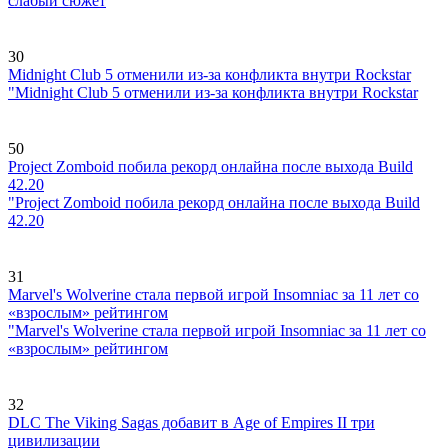
слабый сюжет
30
Midnight Club 5 отменили из-за конфликта внутри Rockstar
"Midnight Club 5 отменили из-за конфликта внутри Rockstar
50
Project Zomboid побила рекорд онлайна после выхода Build
42.20
"Project Zomboid побила рекорд онлайна после выхода Build
42.20
31
Marvel's Wolverine стала первой игрой Insomniac за 11 лет со
«взрослым» рейтингом
"Marvel's Wolverine стала первой игрой Insomniac за 11 лет со
«взрослым» рейтингом
32
DLC The Viking Sagas добавит в Age of Empires II три
цивилизации