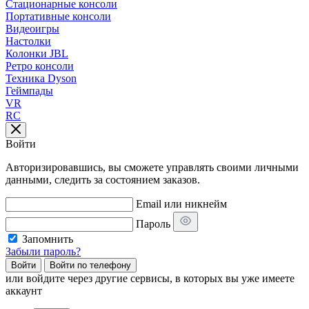
Стационарные консоли
Портативные консоли
Видеоигры
Настолки
Колонки JBL
Ретро консоли
Техника Dyson
Геймпады
VR
RC
Войти
Авторизировавшись, вы сможете управлять своими личными
данными, следить за состоянием заказов.
Email или никнейм
Пароль
Запомнить
Забыли пароль?
Войти
Войти по телефону
или
войдите через другие сервисы, в которых вы уже имеете
аккаунт