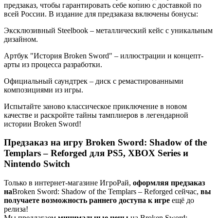
предзаказ, чтобы гарантировать себе копию с доставкой по
всей России. В издание для предзаказа включены бонусы:
Эксклюзивный Steelbook – металлический кейс с уникальным
дизайном.
Артбук "История Broken Sword" – иллюстрации и концепт-
арты из процесса разработки.
Официальный саундтрек – диск с ремастированными
композициями из игры.
Испытайте заново классическое приключение в новом
качестве и раскройте тайны тамплиеров в легендарной
истории Broken Sword!
Предзаказ на игру Broken Sword: Shadow of the
Templars – Reforged для PS5, XBOX Series и
Nintendo Switch
Только в интернет-магазине ИгроРай,
оформляя предзаказ
на
Broken Sword: Shadow of the Templars – Reforged сейчас,
вы
получаете
возможность раннего доступа к игре
ещё до
релиза!
Мы предлагаем
минимальные цены
на Broken Sword: