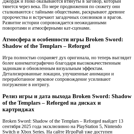
Джордж и Нико оказываются втянуты в заговор, который
тянется через века. По мере продвижения по сюжету они
сталкиваются с тайными обществами, раскрывают древние
пророчества и встречают загадочных союзников и врагов.
Развитие истории сопровождается неожиданными
поворотами и атмосферными кат-сценами.
Атмосфера и особенности игры Broken Sword:
Shadow of the Templars – Reforged
Игра полностью сохраняет дух оригинала, но теперь выглядит
более кинематографично благодаря высококачественным
задникам и обновленным визуальным эффектам.
Детализированные локации, улучшенные анимации и
переработанное звуковое сопровождение усиливают
погружение в интригу.
Релиз игры и дата выхода Broken Sword: Shadow
of the Templars – Reforged на дисках и
картриджах
Broken Sword: Shadow of the Templars – Reforged выйдет 13
сентября 2025 года эксклюзивно на PlayStation 5, Nintendo
Switch и Xbox Series. На сайте ИгроРай уже доступен