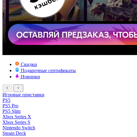
Скидки
Подарочные сертификаты
Новинки
Игровые приставки
PS5
PS5 Pro
PS5 Slim
Xbox Series X
Xbox Series S
Nintendo Switch
Steam Deck