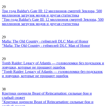
29
Три года Baldur's Gate III: 12 миллионов смертей Зевлора, 500
миллионов загрузок модов и другая статистика
"Три года Baldur's Gate III: 12 миллионов смертей Зевлора, 500
миллионов загрузок модов и другая статистика
29
Mafia: The Old Country - геймплей DLC Man of Honor
"Mafia: The Old Country - геймплей DLC Man of Honor
29
Tomb Raider: Legacy of Atlantis — головоломки без подсказок и
ловушки, которые не прощают ошибок
"Tomb Raider: Legacy of Atlantis — головоломки без подсказок
и ловушки, которые не прощают ошибок
38
Критики оценили Beast of Reincarnation: сильные бои и
слабый сюжет
"Критики оценили Beast of Reincarnation: сильные бои и