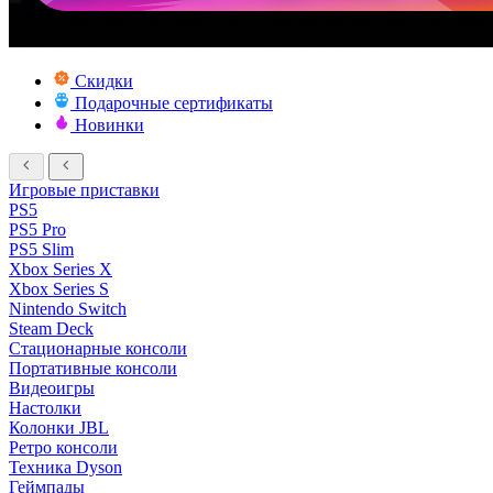
Скидки
Подарочные сертификаты
Новинки
Игровые приставки
PS5
PS5 Pro
PS5 Slim
Xbox Series X
Xbox Series S
Nintendo Switch
Steam Deck
Стационарные консоли
Портативные консоли
Видеоигры
Настолки
Колонки JBL
Ретро консоли
Техника Dyson
Геймпады