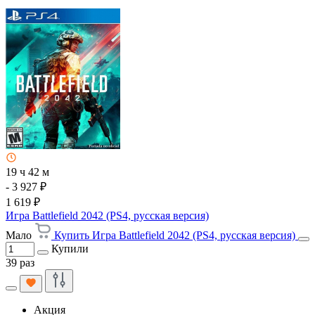
19 ч 42 м
- 3 927 ₽
1 619 ₽
Игра Battlefield 2042 (PS4, русская версия)
Мало
Купить Игра Battlefield 2042 (PS4, русская версия)
Купили
39 раз
Акция