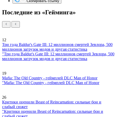
Скопировать ссылку
Последние из «Гейминга»
12
Три года Baldur's Gate III: 12 миллионов смертей Зевлора, 500
миллионов загрузок модов и другая статистика
"Три года Baldur's Gate III: 12 миллионов смертей Зевлора, 500
миллионов загрузок модов и другая статистика
19
Mafia: The Old Country - геймплей DLC Man of Honor
"Mafia: The Old Country - геймплей DLC Man of Honor
26
Критики оценили Beast of Reincarnation: сильные бои и
слабый сюжет
"Критики оценили Beast of Reincarnation: сильные бои и
слабый сюжет