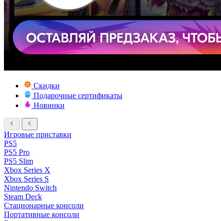
Скидки
Подарочные сертификаты
Новинки
Игровые приставки
PS5
PS5 Pro
PS5 Slim
Xbox Series X
Xbox Series S
Nintendo Switch
Steam Deck
Стационарные консоли
Портативные консоли