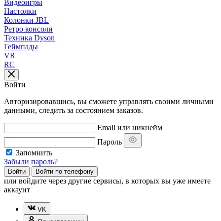
Видеоигры
Настолки
Колонки JBL
Ретро консоли
Техника Dyson
Геймпады
VR
RC
Войти
Авторизировавшись, вы сможете управлять своими личными
данными, следить за состоянием заказов.
Email или никнейм
Пароль
Запомнить
Забыли пароль?
Войти
Войти по телефону
или
войдите через другие сервисы, в которых вы уже имеете
аккаунт
VK