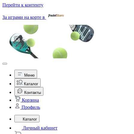
Перейти к контенту
За играми на корте в
Меню
Каталог
Контакты
Корзина
Профиль
Каталог
Личный кабинет