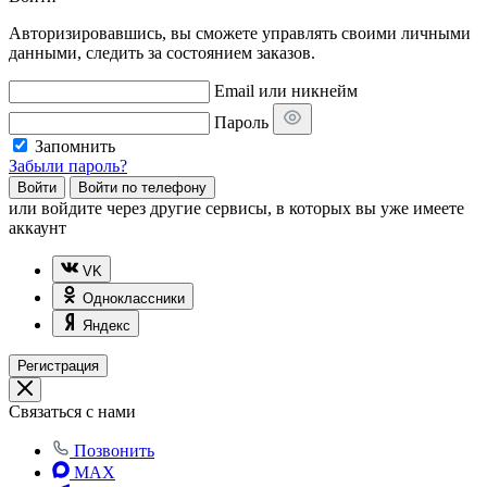
Авторизировавшись, вы сможете управлять своими личными
данными, следить за состоянием заказов.
Email или никнейм
Пароль
Запомнить
Забыли пароль?
Войти
Войти по телефону
или
войдите через другие сервисы, в которых вы уже имеете
аккаунт
VK
Одноклассники
Яндекс
Регистрация
Связаться с нами
Позвонить
MAX