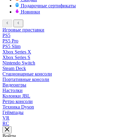
Подарочные сертификаты
Новинки
Игровые приставки
PS5
PS5 Pro
PS5 Slim
Xbox Series X
Xbox Series S
Nintendo Switch
Steam Deck
Стационарные консоли
Портативные консоли
Видеоигры
Настолки
Колонки JBL
Ретро консоли
Техника Dyson
Геймпады
VR
RC
Войти