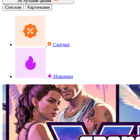
по лучшим ценам
Списком
Картинками
Скидки
Новинки