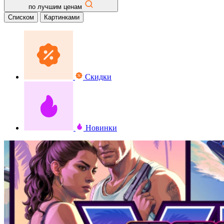
по лучшим ценам
Списком
Картинками
Скидки
Новинки