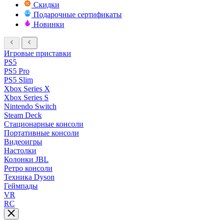
Скидки
Подарочные сертификаты
Новинки
Игровые приставки
PS5
PS5 Pro
PS5 Slim
Xbox Series X
Xbox Series S
Nintendo Switch
Steam Deck
Стационарные консоли
Портативные консоли
Видеоигры
Настолки
Колонки JBL
Ретро консоли
Техника Dyson
Геймпады
VR
RC