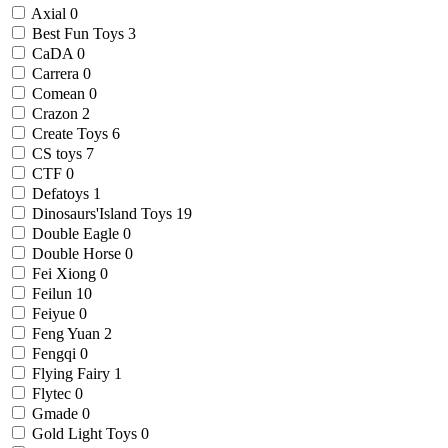
Axial
0
Best Fun Toys
3
CaDA
0
Carrera
0
Comean
0
Crazon
2
Create Toys
6
CS toys
7
CTF
0
Defatoys
1
Dinosaurs'Island Toys
19
Double Eagle
0
Double Horse
0
Fei Xiong
0
Feilun
10
Feiyue
0
Feng Yuan
2
Fengqi
0
Flying Fairy
1
Flytec
0
Gmade
0
Gold Light Toys
0