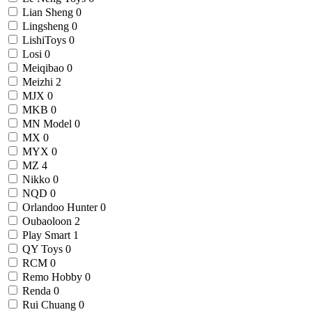
Lian Sheng
0
Lingsheng
0
LishiToys
0
Losi
0
Meiqibao
0
Meizhi
2
MJX
0
MKB
0
MN Model
0
MX
0
MYX
0
MZ
4
Nikko
0
NQD
0
Orlandoo Hunter
0
Oubaoloon
2
Play Smart
1
QY Toys
0
RCM
0
Remo Hobby
0
Renda
0
Rui Chuang
0