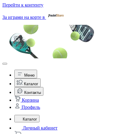
Перейти к контенту
За играми на корте в
Меню
Каталог
Контакты
Корзина
Профиль
Каталог
Личный кабинет