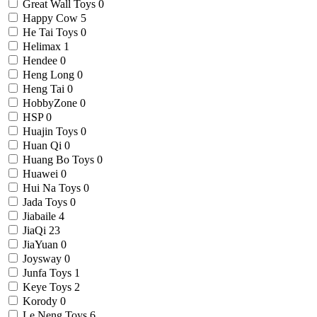
Great Wall Toys
0
Happy Cow
5
He Tai Toys
0
Helimax
1
Hendee
0
Heng Long
0
Heng Tai
0
HobbyZone
0
HSP
0
Huajin Toys
0
Huan Qi
0
Huang Bo Toys
0
Huawei
0
Hui Na Toys
0
Jada Toys
0
Jiabaile
4
JiaQi
23
JiaYuan
0
Joysway
0
Junfa Toys
1
Keye Toys
2
Korody
0
Le Neng Toys
6