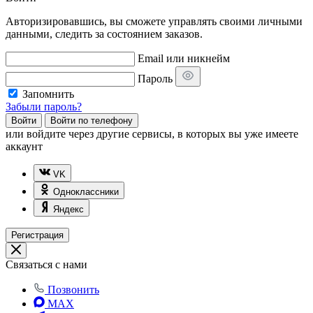
Авторизировавшись, вы сможете управлять своими личными
данными, следить за состоянием заказов.
Email или никнейм
Пароль
Запомнить
Забыли пароль?
Войти
Войти по телефону
или
войдите через другие сервисы, в которых вы уже имеете
аккаунт
VK
Одноклассники
Яндекс
Регистрация
Связаться с нами
Позвонить
MAX