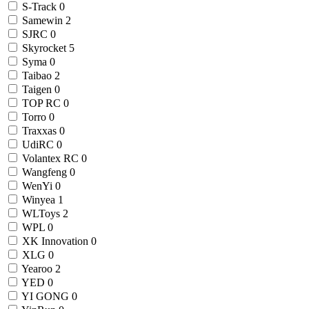
S-Track
0
Samewin
2
SJRC
0
Skyrocket
5
Syma
0
Taibao
2
Taigen
0
TOP RC
0
Torro
0
Traxxas
0
UdiRC
0
Volantex RC
0
Wangfeng
0
WenYi
0
Winyea
1
WLToys
2
WPL
0
XK Innovation
0
XLG
0
Yearoo
2
YED
0
YI GONG
0