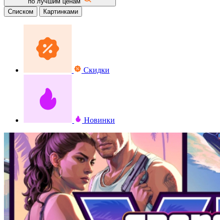
по лучшим ценам
Списком
Картинками
Скидки
Новинки