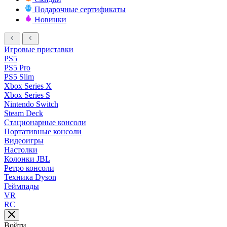
Подарочные сертификаты
Новинки
Игровые приставки
PS5
PS5 Pro
PS5 Slim
Xbox Series X
Xbox Series S
Nintendo Switch
Steam Deck
Стационарные консоли
Портативные консоли
Видеоигры
Настолки
Колонки JBL
Ретро консоли
Техника Dyson
Геймпады
VR
RC
Войти