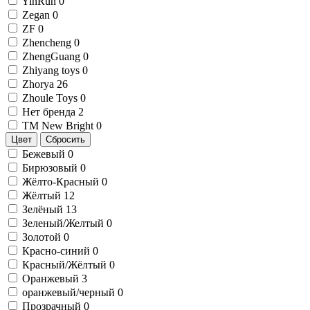
YinRun
0
Zegan
0
ZF
0
Zhencheng
0
ZhengGuang
0
Zhiyang toys
0
Zhorya
26
Zhoule Toys
0
Нет бренда
2
ТМ New Bright
0
Цвет
Сбросить
Бежевый
0
Бирюзовый
0
Жёлто-Красный
0
Жёлтый
12
Зелёный
13
Зеленый/Желтый
0
Золотой
0
Красно-синий
0
Красный/Жёлтый
0
Оранжевый
3
оранжевый/черный
0
Прозрачный
0