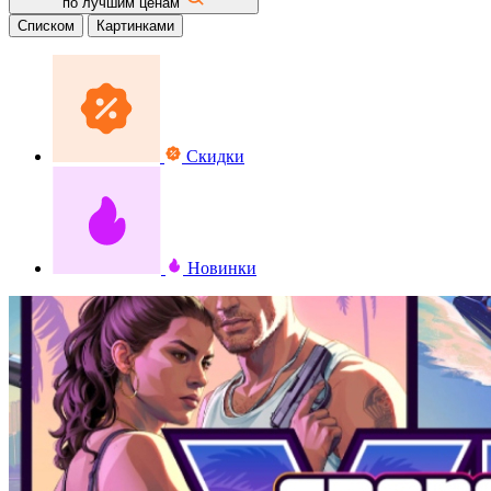
по лучшим ценам
Списком
Картинками
Скидки
Новинки