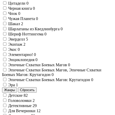
Цитадели
0
Черная книга
0
Чпок
0
Чужая Планета
0
Шакал
2
Шарлатаны из Кведлинбурга
0
Шериф Ноттингема
0
Эверделл
5
Экипаж
2
Экос
0
Элементарно!
0
Энциклопедия
0
Эпичные Схватки Боевых Магов
0
Эпичные Схватки Боевых Магов, Эпичные Схватки
Боевых Магов: Крутагидон
0
Эпичные Схватки Боевых Магов: Крутагидон
0
Эра
1
Жанры
Сбросить
Детские
82
Головоломки
2
Детективные
29
Для Вечеринки
12