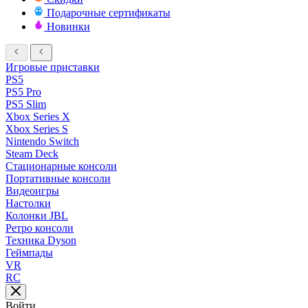
Подарочные сертификаты
Новинки
Игровые приставки
PS5
PS5 Pro
PS5 Slim
Xbox Series X
Xbox Series S
Nintendo Switch
Steam Deck
Стационарные консоли
Портативные консоли
Видеоигры
Настолки
Колонки JBL
Ретро консоли
Техника Dyson
Геймпады
VR
RC
Войти