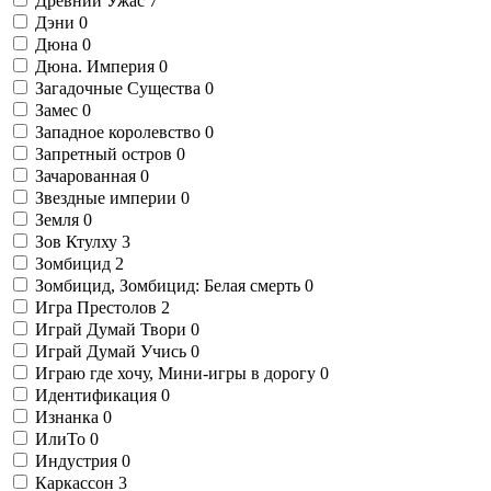
Древний Ужас
7
Дэни
0
Дюна
0
Дюна. Империя
0
Загадочные Существа
0
Замес
0
Западное королевство
0
Запретный остров
0
Зачарованная
0
Звездные империи
0
Земля
0
Зов Ктулху
3
Зомбицид
2
Зомбицид, Зомбицид: Белая смерть
0
Игра Престолов
2
Играй Думай Твори
0
Играй Думай Учись
0
Играю где хочу, Мини-игры в дорогу
0
Идентификация
0
Изнанка
0
ИлиТо
0
Индустрия
0
Каркассон
3