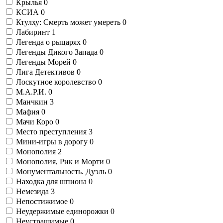
Крылья
0
КСИА
0
Ктулху: Смерть может умереть
0
Лабиринт
1
Легенда о рыцарях
0
Легенды Дикого Запада
0
Легенды Морей
0
Лига Детективов
0
Лоскутное королевство
0
М.А.Р.И.
0
Манчкин
3
Мафия
0
Мачи Коро
0
Место преступления
3
Мини-игры в дорогу
0
Монополия
2
Монополия, Рик и Морти
0
Монументальность. Дуэль
0
Находка для шпиона
0
Немезида
3
Непостижимое
0
Неудержимые единорожки
0
Неустрашимые
0