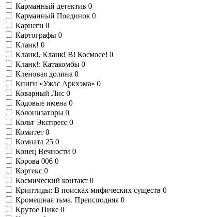
Карманный детектив
0
Карманный Поединок
0
Карнеги
0
Картографы
0
Кланк!
0
Кланк!, Кланк! В! Космосе!
0
Кланк!: Катакомбы
0
Кленовая долина
0
Книги «Ужас Аркхэма»
0
Коварный Лис
0
Кодовые имена
0
Колонизаторы
0
Кольт Экспресс
0
Комитет
0
Комната 25
0
Конец Вечности
0
Корова 006
0
Кортекс
0
Космический контакт
0
Криптиды: В поисках мифических существ
0
Кромешная тьма. Преисподняя
0
Крутое Пике
0