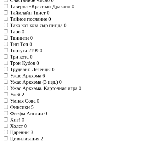
Счастливое Число
0
Таверна «Красный Дракон»
0
Таймлайн Твист
0
Тайное послание
0
Тако кот коза сыр пицца
0
Таро
0
Твинити
0
Тип Топ
0
Тортуга 2199
0
Три кота
0
Трон Кубов
0
Трудванг. Легенды
0
Ужас Аркхэма
6
Ужас Аркхэма (3 изд.)
0
Ужас Аркхэма. Карточная игра
0
Улей
2
Умная Сова
0
Фиксики
5
Фьефы Англии
0
Хит!
0
Холст
0
Царевны
3
Цивилизация
2