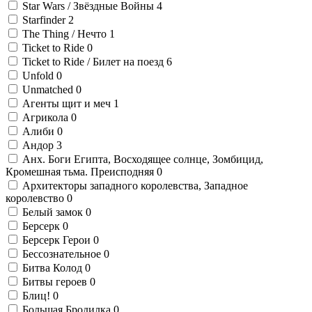
Star Wars / Звёздные Войны
4
Starfinder
2
The Thing / Нечто
1
Ticket to Ride
0
Ticket to Ride / Билет на поезд
6
Unfold
0
Unmatched
0
Агенты щит и меч
1
Агрикола
0
Алиби
0
Андор
3
Анх. Боги Египта, Восходящее солнце, Зомбицид,
Кромешная тьма. Преисподняя
0
Архитекторы западного королевства, Западное
королевство
0
Белый замок
0
Берсерк
0
Берсерк Герои
0
Бессознательное
0
Битва Колод
0
Битвы героев
0
Блиц!
0
Большая Бродилка
0