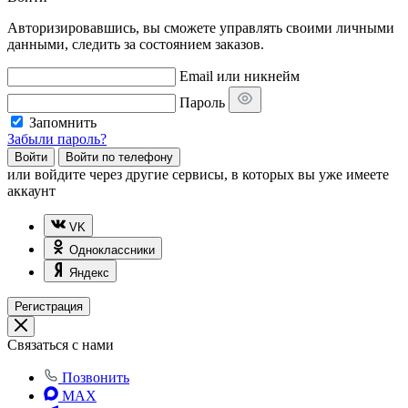
Авторизировавшись, вы сможете управлять своими личными
данными, следить за состоянием заказов.
Email или никнейм
Пароль
Запомнить
Забыли пароль?
Войти
Войти по телефону
или
войдите через другие сервисы, в которых вы уже имеете
аккаунт
VK
Одноклассники
Яндекс
Регистрация
Связаться с нами
Позвонить
MAX