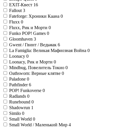
EXIT-Квест
16
Fallout
3
Fateforge: Хроники Каана
0
Fluxx
0
Fluxx, Рик и Морти
0
Funko POP! Games
0
Gloomhaven
3
Gwent / Гвинт / Ведьмак
6
La Famiglia: Великая Мафиозная Война
0
Loonacy
0
Loonacy, Рик и Морти
0
Mindbug, Повелитель Токио
0
Oathsworn: Верные клятве
0
Paladone
0
Pathfinder
6
POP! Funkoverse
0
Radlands
0
Runebound
0
Shadowrun
1
Similo
0
Small World
0
Small World / Маленький Мир
4