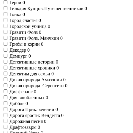
Герои
0
Гильдия Купцов-Путешественников
0
Гонка
0
Город счастья
0
Городской убийца
0
Гравити Фолз
0
Гравити Фолз, Манчкин
0
Грибы и корни
0
Декодер
0
Демиург
0
Детективные истории
0
Детективные хроники
0
Детектим для семьи
0
Дикая природа Амазонии
0
Дикая природа. Серенгети
0
Дифферанс
0
Для влюбленных
0
Доббль
0
Дорога Приключений
0
Дорога ярости: Вендетта
0
Дорожная песня
0
Драфтозавры
0