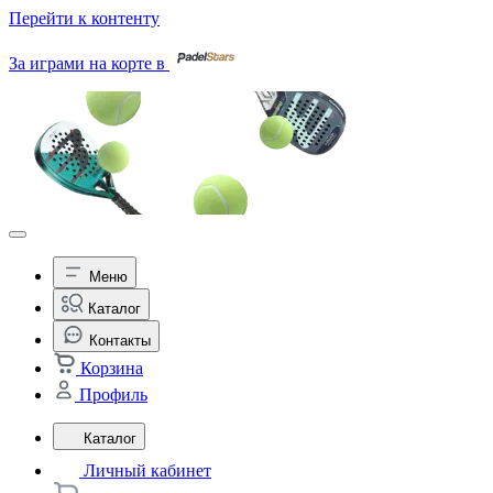
Перейти к контенту
За играми на корте в
Меню
Каталог
Контакты
Корзина
Профиль
Каталог
Личный кабинет