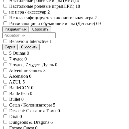
Настольные ролевые игры (НРИ)
4
Настольные ролевые игры(НРИ)
18
не игра / аксессуар
2
Не классифицируется как настольная игра
2
Развивающие и обучающие игры (Детские)
69
Разработчик
Сбросить
Behaviour Interactive
1
Серия
Сбросить
5 Quinas
0
7 чудес
0
7 чудес, 7 чудес. Дуэль
0
Adventure Games
3
Ascension
0
AZUL
5
BattleCON
0
BattleTech
0
Bullet
0
Catan / Колонизаторы
5
Descent: Сказания Тьмы
0
Dixit
0
Dungeons & Dragons
6
Escape Quest
0