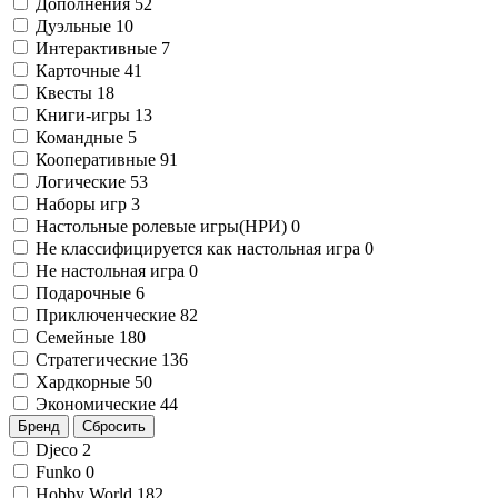
Дополнения
52
Дуэльные
10
Интерактивные
7
Карточные
41
Квесты
18
Книги-игры
13
Командные
5
Кооперативные
91
Логические
53
Наборы игр
3
Настольные ролевые игры(НРИ)
0
Не классифицируется как настольная игра
0
Не настольная игра
0
Подарочные
6
Приключенческие
82
Семейные
180
Стратегические
136
Хардкорные
50
Экономические
44
Бренд
Сбросить
Djeco
2
Funko
0
Hobby World
182