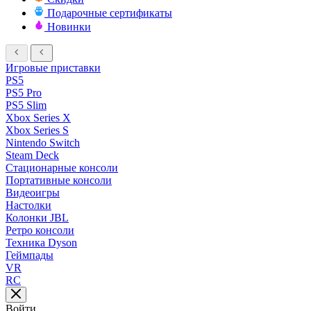
Подарочные сертификаты
Новинки
Игровые приставки
PS5
PS5 Pro
PS5 Slim
Xbox Series X
Xbox Series S
Nintendo Switch
Steam Deck
Стационарные консоли
Портативные консоли
Видеоигры
Настолки
Колонки JBL
Ретро консоли
Техника Dyson
Геймпады
VR
RC
Войти