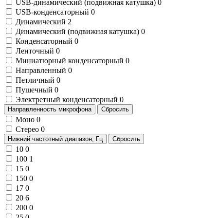
USB-динамический (подвижная катушка)
0
USB-конденсаторный
0
Динамический
2
Динамический (подвижная катушка)
0
Конденсаторный
0
Ленточный
0
Миниатюрный конденсаторный
0
Направленный
0
Петличный
0
Пушечный
0
Электретный конденсаторный
0
Направленность микрофона
Сбросить
Моно
0
Стерео
0
Нижний частотный диапазон, Гц
Сбросить
10
0
100
1
15
0
150
0
17
0
20
6
200
0
25
0