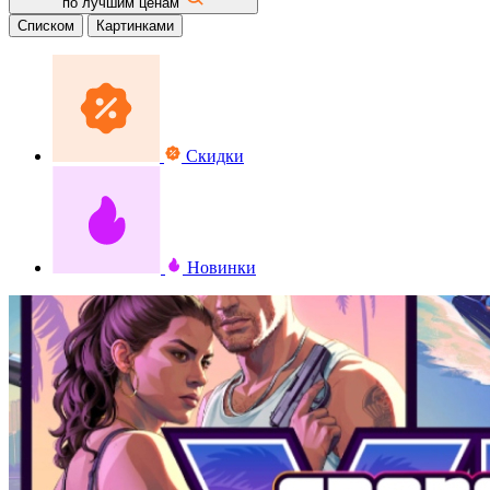
по лучшим ценам
Списком
Картинками
Скидки
Новинки