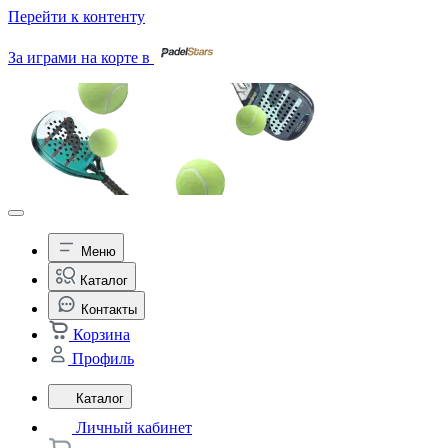
Перейти к контенту
За играми на корте в
Меню
Каталог
Контакты
Корзина
Профиль
Каталог
Личный кабинет