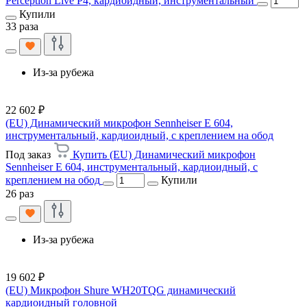
Perception Live P4, кардиоидный, инструментальный
Купили
33 раза
Из-за рубежа
22 602 ₽
(EU) Динамический микрофон Sennheiser E 604,
инструментальный, кардиоидный, с креплением на обод
Под заказ
Купить (EU) Динамический микрофон
Sennheiser E 604, инструментальный, кардиоидный, с
креплением на обод
Купили
26 раз
Из-за рубежа
19 602 ₽
(EU) Микрофон Shure WH20TQG динамический
кардиоидный головной