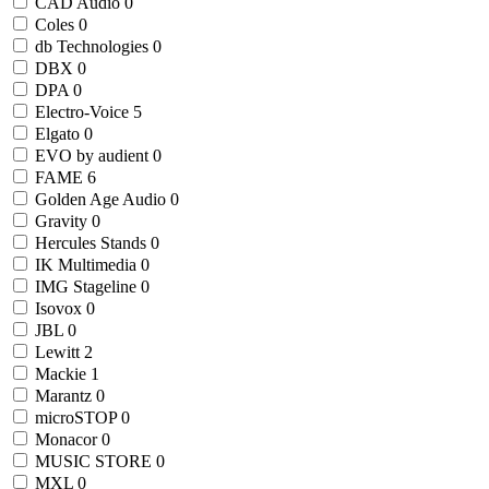
CAD Audio
0
Coles
0
db Technologies
0
DBX
0
DPA
0
Electro-Voice
5
Elgato
0
EVO by audient
0
FAME
6
Golden Age Audio
0
Gravity
0
Hercules Stands
0
IK Multimedia
0
IMG Stageline
0
Isovox
0
JBL
0
Lewitt
2
Mackie
1
Marantz
0
microSTOP
0
Monacor
0
MUSIC STORE
0
MXL
0