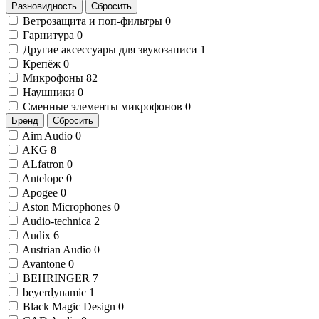
Разновидность
Сбросить
Ветрозащита и поп-фильтры
0
Гарнитура
0
Другие аксессуары для звукозаписи
1
Крепёж
0
Микрофоны
82
Наушники
0
Сменные элементы микрофонов
0
Бренд
Сбросить
Aim Audio
0
AKG
8
ALfatron
0
Antelope
0
Apogee
0
Aston Microphones
0
Audio-technica
2
Audix
6
Austrian Audio
0
Avantone
0
BEHRINGER
7
beyerdynamic
1
Black Magic Design
0