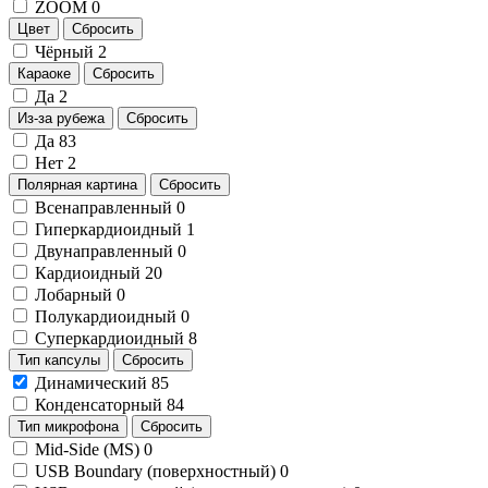
ZOOM
0
Цвет
Сбросить
Чёрный
2
Караоке
Сбросить
Да
2
Из-за рубежа
Сбросить
Да
83
Нет
2
Полярная картина
Сбросить
Всенаправленный
0
Гиперкардиоидный
1
Двунаправленный
0
Кардиоидный
20
Лобарный
0
Полукардиоидный
0
Суперкардиоидный
8
Тип капсулы
Сбросить
Динамический
85
Конденсаторный
84
Тип микрофона
Сбросить
Mid-Side (MS)
0
USB Boundary (поверхностный)
0