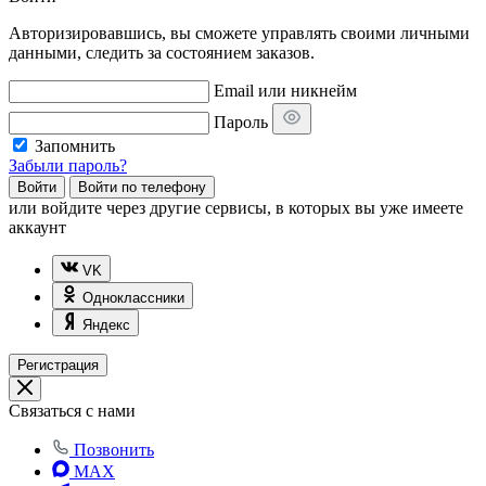
Авторизировавшись, вы сможете управлять своими личными
данными, следить за состоянием заказов.
Email или никнейм
Пароль
Запомнить
Забыли пароль?
Войти
Войти по телефону
или
войдите через другие сервисы, в которых вы уже имеете
аккаунт
VK
Одноклассники
Яндекс
Регистрация
Связаться с нами
Позвонить
MAX