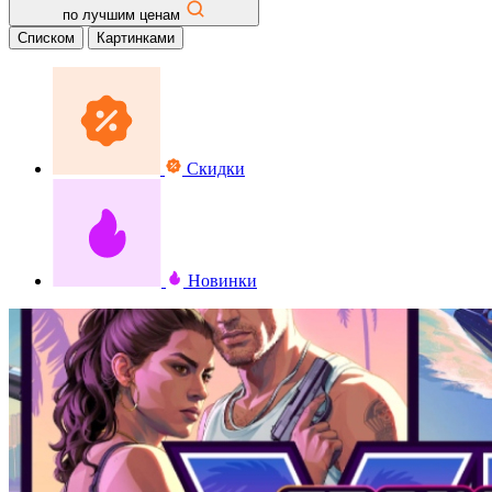
по лучшим ценам
Списком
Картинками
Скидки
Новинки