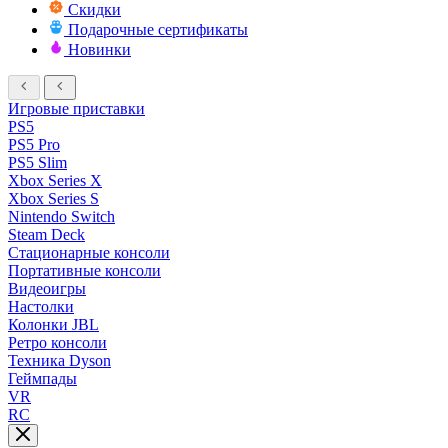
Скидки
Подарочные сертификаты
Новинки
Игровые приставки
PS5
PS5 Pro
PS5 Slim
Xbox Series X
Xbox Series S
Nintendo Switch
Steam Deck
Стационарные консоли
Портативные консоли
Видеоигры
Настолки
Колонки JBL
Ретро консоли
Техника Dyson
Геймпады
VR
RC